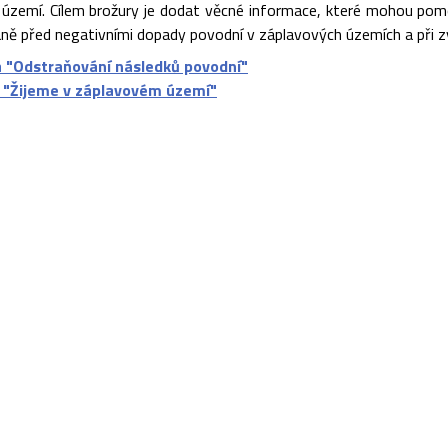
území. Cílem brožury je dodat věcné informace, které mohou pomoc
aně před negativními dopady povodní v záplavových územích a při zv
a "Odstraňování následků povodní"
 "Žijeme v záplavovém území"