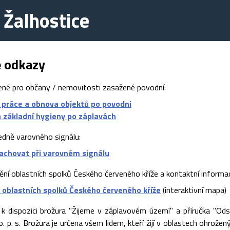
 Žalhostice
é odkazy
ené pro občany / nemovitosti zasažené povodní:
 práce a obnova objektů po povodni
a základní hygieny po záplavách
edně varovného signálu:
zachovat při varovném signálu
tění oblastních spolků Českého červeného kříže a kontaktní informa
 oblastních spolků Českého červeného kříže
(interaktivní mapa)
 k dispozici brožura "Žijeme v záplavovém území" a příručka "Ods
 o. p. s. Brožura je určena všem lidem, kteří žijí v oblastech ohrože