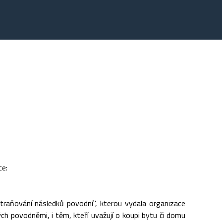
ce:
traňování následků povodní", kterou vydala organizace
ných povodněmi, i těm, kteří uvažují o koupi bytu či domu