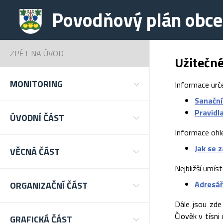
Povodňový plán obce
ZPĚT NA ÚVOD
Užitečn
MONITORING
Informace urč
Sanační
Pravidl
ÚVODNÍ ČÁST
Informace ohl
Jak se 
VĚCNÁ ČÁST
Nejbližší umís
Adresář
ORGANIZAČNÍ ČÁST
Dále jsou zde
Člověk v tísni
GRAFICKÁ ČÁST