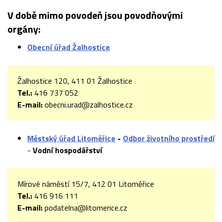
V době mimo povodeň jsou povodňovými
orgány:
Obecní úřad Žalhostice
Žalhostice 120, 411 01 Žalhostice
Tel.:
416 737 052
E-mail:
obecni.urad@zalhostice.cz
Městský úřad Litoměřice
-
Odbor životního prostředí
-
Vodní hospodářství
Mírové náměstí 15/7, 412 01 Litoměřice
Tel.:
416 916 111
E-mail:
podatelna@litomerice.cz