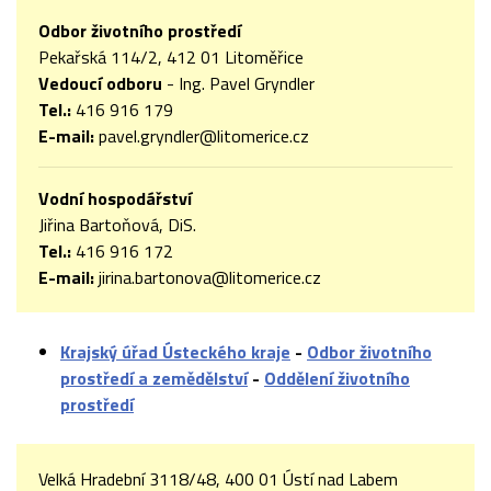
Odbor životního prostředí
Pekařská 114/2, 412 01 Litoměřice
Vedoucí odboru
-
Ing. Pavel Gryndler
Tel.:
416 916 179
E-mail:
pavel.gryndler@litomerice.cz
Vodní hospodářství
Jiřina Bartoňová, DiS.
Tel.:
416 916 172
E-mail:
jirina.bartonova@litomerice.cz
Krajský úřad Ústeckého kraje
-
Odbor životního
prostředí a zemědělství
-
Oddělení životního
prostředí
Velká Hradební 3118/48, 400 01 Ústí nad Labem