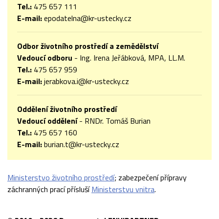
Tel.:
475 657 111
E-mail:
epodatelna@kr-ustecky.cz
Odbor životního prostředí a zemědělství
Vedoucí odboru
- Ing. Irena Jeřábková, MPA, LL.M.
Tel.:
475 657 959
E-mail:
jerabkova.i@kr-ustecky.cz
Oddělení životního prostředí
Vedoucí oddělení
- RNDr. Tomáš Burian
Tel.:
475 657 160
E-mail:
burian.t@kr-ustecky.cz
Ministerstvo životního prostředí
; zabezpečení přípravy
záchranných prací přísluší
Ministerstvu vnitra
.