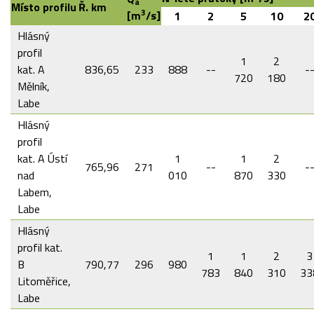
a
Místo profilu
Ř. km
3
[m
/s]
1
2
5
10
2
Hlásný
profil
1
2
kat. A
836,65
233
888
--
-
720
180
Mělník,
Labe
Hlásný
profil
kat. A Ústí
1
1
2
765,96
271
--
-
nad
010
870
330
Labem,
Labe
Hlásný
profil kat.
1
1
2
3
B
790,77
296
980
783
840
310
33
Litoměřice,
Labe