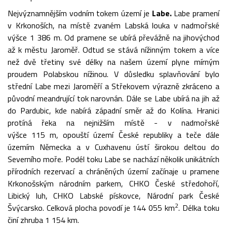
Nejvýznamnějším vodním tokem území je
Labe.
Labe pramení
v Krkonoších, na místě zvaném Labská louka v nadmořské
výšce 1 386 m. Od pramene se ubírá převážně na jihovýchod
až k městu Jaroměř. Odtud se stává nížinným tokem a více
než dvě třetiny své délky na našem území plyne mírným
proudem Polabskou nížinou. V důsledku splavňování bylo
střední Labe mezi Jaroměří a Střekovem výrazně zkráceno a
původní meandrující tok narovnán. Dále se Labe ubírá na jih až
do Pardubic, kde nabírá západní směr až do Kolína. Hranici
protíná řeka na nejnižším místě - v nadmořské
výšce 115 m, opouští území České republiky a teče dále
územím Německa a v Cuxhavenu ústí širokou deltou do
Severního moře. Podél toku Labe se nachází několik unikátních
přírodních rezervací a chráněných území začínaje u pramene
Krkonošským národním parkem, CHKO České středohoří,
Libický luh, CHKO Labské pískovce, Národní park České
2
Švýcarsko. Celková plocha povodí je 144 055 km
. Délka toku
činí zhruba 1 154 km.