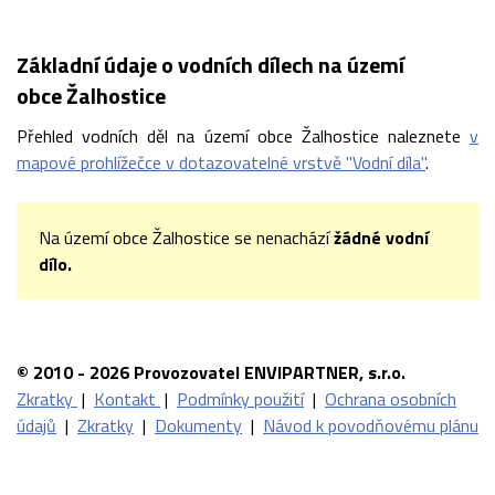
Základní údaje o vodních dílech na území
obce Žalhostice
Přehled vodních děl na území obce Žalhostice naleznete
v
mapové prohlížečce v dotazovatelné vrstvě "Vodní díla"
.
Na území obce Žalhostice se nenachází
žádné vodní
dílo.
© 2010 - 2026 Provozovatel ENVIPARTNER, s.r.o.
Zkratky
|
Kontakt
|
Podmínky použití
|
Ochrana osobních
údajů
|
Zkratky
|
Dokumenty
|
Návod k povodňovému plánu