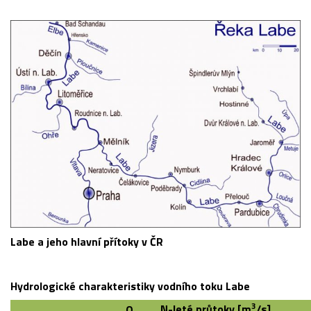
Labe a jeho hlavní přítoky v ČR
Hydrologické charakteristiky vodního toku Labe
3
N-leté průtoky [m
/s]
Q