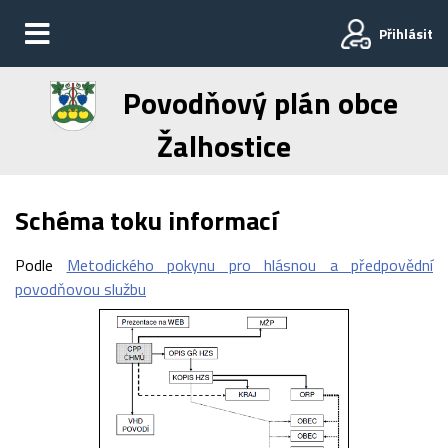
Přihlásit
Povodňový plán obce
Žalhostice
Schéma toku informací
Podle
Metodického pokynu pro hlásnou a předpovědní
povodňovou službu