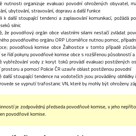
ě nutnosti organizuje evakuaci povodní ohrožených obyvatel, maj
ní, ubytování, stravování, dopravu a další funkce
li k další stoupající tendenci a zaplavování komunikací, požádá 
seků silnic
ě, že povodňový orgán obce vlastními silami nestačí zvládat pov
ného povodňového orgánu ORP Litoměřice nutnou pomoc, případně 
bce; povodňová komise obce Žalhostice v tomto případě zůstává
 se řídí pokyny povodňové komise obce s rozšířenou působností a s
dě vybřežování vody z koryt toků provádí evakuaci postižených o
 prostoru a pomocí Policie ČR uzavře oblast postiženou povodní
ě další stoupající tendence na vodotečích jsou prováděny obhlídk
rovede se vypnutí trafostanic VN, které by mohly být ohroženy z
činností je zodpovědný předseda povodňové komise, v jeho nepří
len povodňové komise.