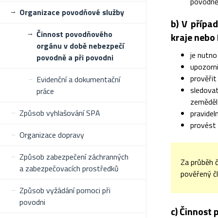
povodn
Organizace povodňové služby
b) V přípa
Činnost povodňového
kraje nebo 
orgánu v době nebezpečí
je nutn
povodně a při povodni
upozorni
prověřit
Evidenční a dokumentační
sledova
práce
zeměděl
Způsob vyhlašování SPA
pravidel
provést
Organizace dopravy
Způsob zabezpečení záchranných
Za průběh 
a zabezpečovacích prostředků
pověřený č
Způsob vyžádání pomoci při
povodni
c) Činnost 