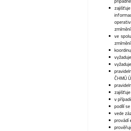
případně 
zajišťu
informac
operati
zmírněn
ve spol
zmírnění
koordinu
vyžaduje
vyžaduje
pravidel
ČHMÚ Ús
pravidel
zajišťu
v případ
podílí s
vede zá
provádí 
prověřuj