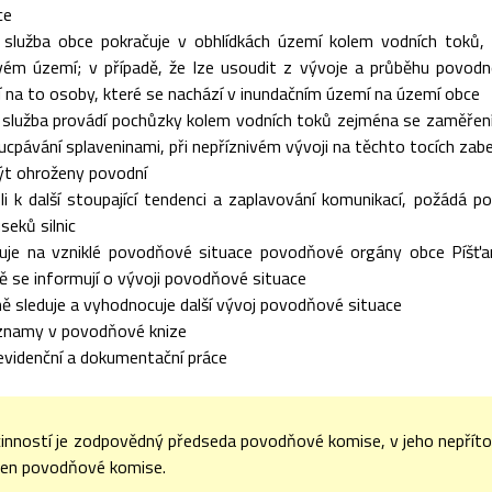
ce
á služba obce pokračuje v obhlídkách území kolem vodních toků
vém území; v případě, že lze usoudit z vývoje a průběhu povodně
 na to osoby, které se nachází v inundačním území na území obce
 služba provádí pochůzky kolem vodních toků zejména se zaměření
cpávání splaveninami, při nepříznivém vývoji na těchto tocích zabe
ýt ohroženy povodní
li k další stoupající tendenci a zaplavování komunikací, požádá 
seků silnic
uje na vzniklé povodňové situace povodňové orgány obce Píšťan
 se informují o vývoji povodňové situace
ně sleduje a vyhodnocuje další vývoj povodňové situace
znamy v povodňové knize
evidenční a dokumentační práce
činností je zodpovědný předseda povodňové komise, v jeho nepří
len povodňové komise.