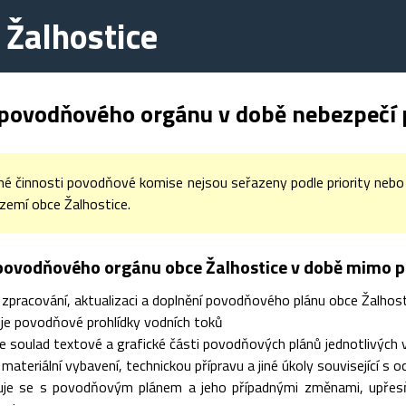
 Žalhostice
 povodňového orgánu v době nebezpečí 
é činnosti povodňové komise nejsou seřazeny podle priority nebo po
území obce Žalhostice.
 povodňového orgánu obce Žalhostice v době mimo 
e zpracování, aktualizaci a doplnění povodňového plánu obce Žalhos
je povodňové prohlídky vodních toků
e soulad textové a grafické části povodňových plánů jednotlivých 
e materiální vybavení, technickou přípravu a jiné úkoly související 
je se s povodňovým plánem a jeho případnými změnami, upřesňu