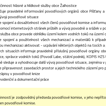
 činnost hlásné a hlídkové služby obce Žalhostice
čuje pravidelné informování povodňových orgánů obce Píšťany a
vývoji povodňové situace
e spojení a dosažitelnost všech členů povodňové komise a informuje
pomocí internetových stránek průběh a vývoj povodně a srážek v po
 služba obce provede obhlídku území kolem vodních toků na území 
je spojení a použitelnost všech mechanizací a materiálů k přípa
u mechanizaci aktivovat - ucpávání některých objektů na tocích a
lých situacích informuje pravidelně příslušný povodňové orgány 
ce, správce vodních toků (Povodí Labe, státní podnik), KOPIS HZS
ně sleduje a vyhodnocuje další vývoj povodňové situace, zejména v 
e připravenost zasedacích prostor a jejich technického zázemí pro
zápisy v povodňové knize
evidenční a dokumentační práce
činností je zodpovědný předseda povodňové komise, v jeho nepří
len povodňové komise.