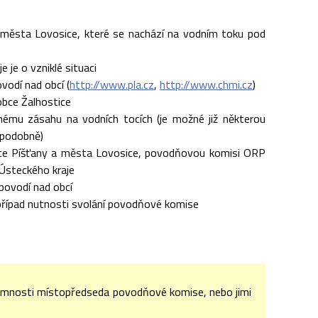
 města Lovosice, které se nachází na vodním toku pod
 je o vzniklé situaci
vodí nad obcí (
http://www.pla.cz
,
http://www.chmi.cz
)
obce Žalhostice
dnému zásahu na vodních tocích (je možné již některou
 podobně)
obce Píšťany a města Lovosice, povodňovou komisi ORP
 Ústeckého kraje
povodí nad obcí
 případ nutnosti svolání povodňové komise
tomnosti místopředseda povodňové komise, nebo jimi