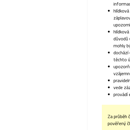
informa
hlídkov
záplavo
upozorní
hlídková
důvodů u
mohly b
dochází-
těchto ú
upozorň
vzájemně
pravidel
vede zá
provádí 
Za průběh 
pověřený č