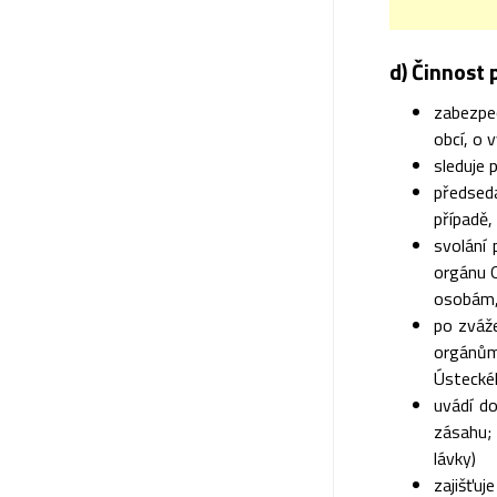
d) Činnost 
zabezpe
obcí, o 
sleduje 
předsed
případě,
svolání
orgánu O
osobám,
po zváž
orgánům
Ústecké
uvádí d
zásahu; 
lávky)
zajišťu