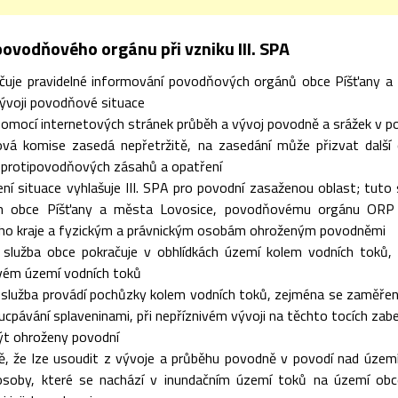
povodňového orgánu při vzniku III. SPA
čuje pravidelné informování povodňových orgánů obce Píšťany a
vývoji povodňové situace
pomocí internetových stránek průběh a vývoj povodně a srážek v po
vá komise zasedá nepřetržitě, na zasedání může přizvat další 
 protipovodňových zásahů a opatření
ení situace vyhlašuje III. SPA pro povodní zasaženou oblast; 
 obce Píšťany a města Lovosice, povodňovému orgánu ORP L
ho kraje a fyzickým a právnickým osobám ohroženým povodněmi
á služba obce pokračuje v obhlídkách území kolem vodních toků
vém území vodních toků
 služba provádí pochůzky kolem vodních toků, zejména se zaměřen
cpávání splaveninami, při nepříznivém vývoji na těchto tocích zabe
ýt ohroženy povodní
ě, že lze usoudit z vývoje a průběhu povodně v povodí nad územím
osoby, které se nachází v inundačním území toků na území ob