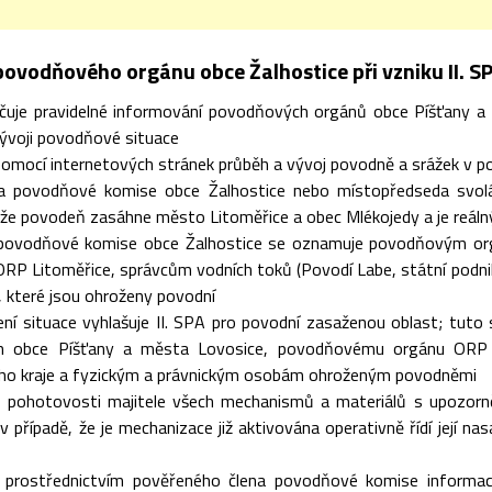
povodňového orgánu obce Žalhostice při vzniku II. S
čuje pravidelné informování povodňových orgánů obce Píšťany a
vývoji povodňové situace
pomocí internetových stránek průběh a vývoj povodně a srážek v po
a povodňové komise obce Žalhostice nebo místopředseda svoláv
 že povodeň zasáhne město Litoměřice a obec Mlékojedy a je reáln
 povodňové komise obce Žalhostice se oznamuje povodňovým o
RP Litoměřice, správcům vodních toků (Povodí Labe, státní podni
 které jsou ohroženy povodní
ení situace vyhlašuje II. SPA pro povodní zasaženou oblast; t
 obce Píšťany a města Lovosice, povodňovému orgánu ORP L
ho kraje a fyzickým a právnickým osobám ohroženým povodněmi
o pohotovosti majitele všech mechanismů a materiálů s upozor
v případě, že je mechanizace již aktivována operativně řídí její
je prostřednictvím pověřeného člena povodňové komise informac