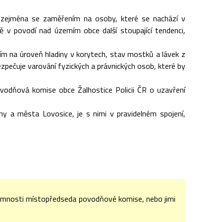
, zejména se zaměřením na osoby, které se nachází v
 v povodí nad územím obce další stoupající tendenci,
m na úroveň hladiny v korytech, stav mostků a lávek z
zpečuje varování fyzických a právnických osob, které by
povodňová komise obce Žalhostice Policii ČR o uzavření
y a města Lovosice, je s nimi v pravidelném spojení,
tomnosti místopředseda povodňové komise, nebo jimi