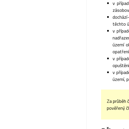
v případ
zásobová
dochází-
těchto ú
v případ
nadřaze
území o
opatření
v přípa
opuštění
v případ
území, p
Za průběh 
pověřený č