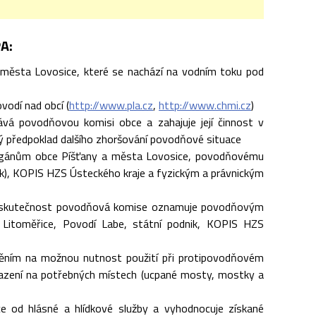
PA:
 města Lovosice, které se nachází na vodním toku pod
vodí nad obcí (
http://www.pla.cz
,
http://www.chmi.cz
)
á povodňovou komisi obce a zahajuje její činnost v
ý předpoklad dalšího zhoršování povodňové situace
rgánům obce Píšťany a města Lovosice, povodňovému
k), KOPIS HZS Ústeckého kraje a fyzickým a právnickým
uto skutečnost povodňová komise oznamuje povodňovým
itoměřice, Povodí Labe, státní podnik, KOPIS HZS
něním na možnou nutnost použití při protipovodňovém
 nasazení na potřebných místech (ucpané mosty, mostky a
e od hlásné a hlídkové služby a vyhodnocuje získané