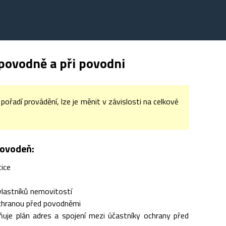
povodně a při povodni
řadí provádění, lze je měnit v závislosti na celkové
povodeň:
tice
vlastníků nemovitostí
s ochranou před povodněmi
je plán adres a spojení mezi účastníky ochrany před