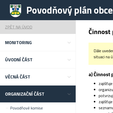
Povodňový plán obce
ZPĚT NA ÚVOD
Činnost
MONITORING
Dále uveden
situaci na 
ÚVODNÍ ČÁST
a) Činnost
VĚCNÁ ČÁST
zajišťuj
organizu
ORGANIZAČNÍ ČÁST
potvrzuj
zajišťuj
seznamu
Povodňové komise