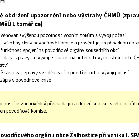
ěmi
dě obdržení upozornění nebo výstrahy ČHMÚ (zprav
MěÚ Litoměřice):
o věnovat zvýšenou pozornost vodním tokům a vývoji počasí
t všechny členy povodňové komise a prověřit jejich případnou dosa
 funkčnost spojení na povodňové orgány sousedních obcí
t další zprávy a vývoj situace na internetových stránkách Č
ství
ně sledovat zprávy ve sdělovacích prostředcích o vývoji počasí
 zápis v povodňové knize
činností je zodpovědný předseda povodňové komise, v jeho nepří
len povodňové komise.
povodňového orgánu obce Žalhostice při vzniku I. SP