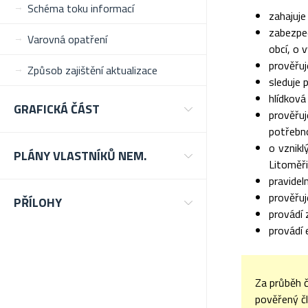
Schéma toku informací
zahajuje
zabezpe
Varovná opatření
obcí, o 
prověřuj
Způsob zajištění aktualizace
sleduje 
hlídková
GRAFICKÁ ČÁST
prověřu
potřebno
o vznik
PLÁNY VLASTNÍKŮ NEM.
Litoměři
pravidel
prověřuj
PŘÍLOHY
provádí 
provádí 
Za průběh 
pověřený č