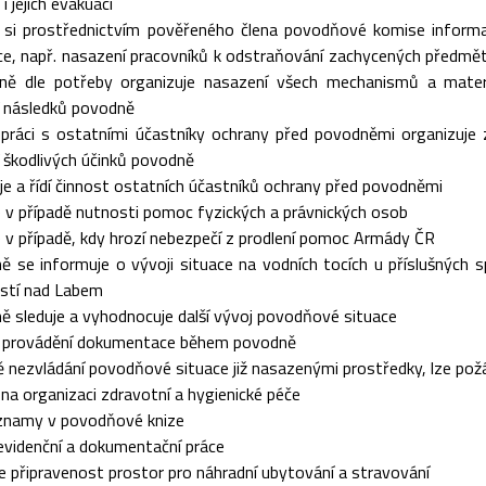
i jejich evakuaci
je si prostřednictvím pověřeného člena povodňové komise informa
e, např. nasazení pracovníků k odstraňování zachycených předmět
vně dle potřeby organizuje nasazení všech mechanismů a mate
í následků povodně
upráci s ostatními účastníky ochrany před povodněmi organizuje 
 škodlivých účinků povodně
je a řídí činnost ostatních účastníků ochrany před povodněmi
 v případě nutnosti pomoc fyzických a právnických osob
 v případě, kdy hrozí nebezpečí z prodlení pomoc Armády ČR
ně se informuje o vývoji situace na vodních tocích u příslušných
tí nad Labem
ně sleduje a vyhodnocuje další vývoj povodňové situace
je provádění dokumentace během povodně
ě nezvládání povodňové situace již nasazenými prostředky, lze po
e na organizaci zdravotní a hygienické péče
znamy v povodňové knize
evidenční a dokumentační práce
e připravenost prostor pro náhradní ubytování a stravování