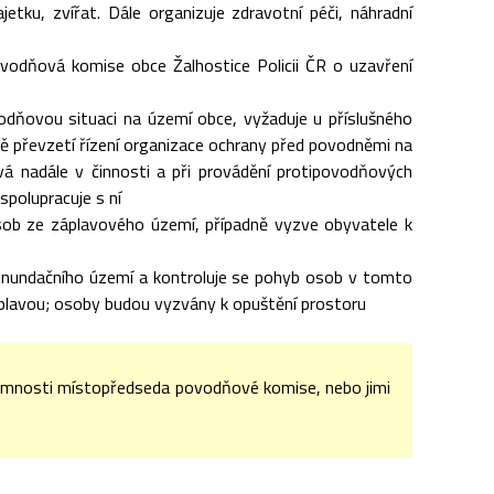
etku, zvířat. Dále organizuje zdravotní péči, náhradní
povodňová komise obce Žalhostice Policii ČR o uzavření
odňovou situaci na území obce, vyžaduje u příslušného
převzetí řízení organizace ochrany před povodněmi na
 nadále v činnosti a při provádění protipovodňových
polupracuje s ní
sob ze záplavového území, případně vyzve obyvatele k
y inundačního území a kontroluje se pohyb osob v tomto
áplavou; osoby budou vyzvány k opuštění prostoru
tomnosti místopředseda povodňové komise, nebo jimi