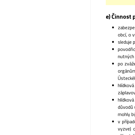
e) Činnost 
zabezpe
obcí, o 
sleduje 
povodňo
nutných
po zváž
orgánům
Ústecké
hlídkov
záplavo
hlídková
důvodů u
mohly b
v případ
vyzve) 