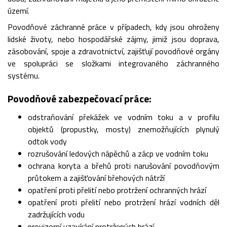
území.
Povodňové záchranné práce v případech, kdy jsou ohroženy
lidské životy, nebo hospodářské zájmy, jimiž jsou doprava,
zásobování, spoje a zdravotnictví, zajišťují povodňové orgány
ve spolupráci se složkami integrovaného záchranného
systému.
Povodňové zabezpečovací práce:
odstraňování překážek ve vodním toku a v profilu
objektů (propustky, mosty) znemožňujících plynulý
odtok vody
rozrušování ledových nápěchů a zácp ve vodním toku
ochrana koryta a břehů proti narušování povodňovým
průtokem a zajišťování břehových nátrží
opatření proti přelití nebo protržení ochranných hrází
opatření proti přelití nebo protržení hrází vodních děl
zadržujících vodu
provizorní uzavírání protržených hrází