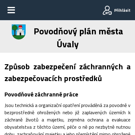
Přihlásit
Povodňový plán města
Úvaly
Způsob zabezpečení záchranných a
zabezpečovacích prostředků
Povodňové záchranné práce
Jsou technická a organizační opatření prováděná za povodně v
bezprostředně ohrožených nebo již zaplavených územích k
záchraně životů a majetku, zejména ochrana a evakuace
obyvatelstva z těchto území, péče o ně po nezbytně nutnou
dobu, zachraňování majetku a jeho přemístění mimo ohrožené