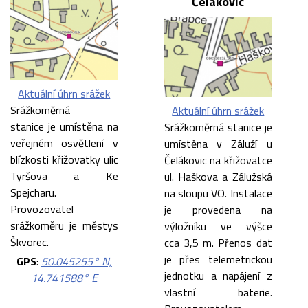
Čelákovic
Aktuální úhrn srážek
Srážkoměrná
Aktuální úhrn srážek
stanice je umístěna na
Srážkoměrná stanice je
veřejném osvětlení v
umístěna v Záluží u
blízkosti křižovatky ulic
Čelákovic na křižovatce
Tyršova a Ke
ul. Haškova a Zálužská
Spejcharu.
na sloupu VO. Instalace
Provozovatel
je provedena na
srážkoměru je městys
výložníku ve výšce
Škvorec.
cca 3,5 m. Přenos dat
je přes telemetrickou
GPS
:
50.045255° N,
jednotku a napájení z
14.741588° E
vlastní baterie.