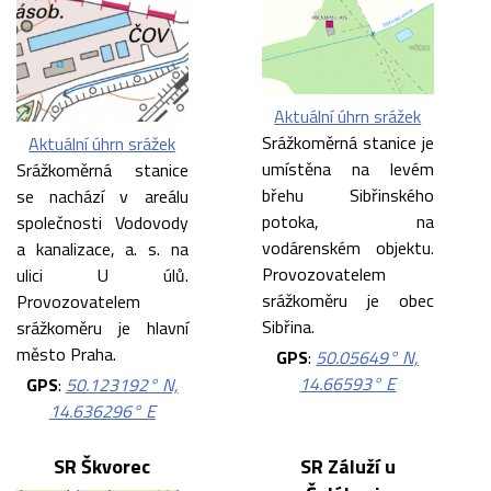
Aktuální úhrn srážek
Srážkoměrná stanice je
Aktuální úhrn srážek
umístěna na levém
Srážkoměrná stanice
břehu Sibřinského
se nachází v areálu
potoka, na
společnosti Vodovody
vodárenském objektu.
a kanalizace, a. s. na
Provozovatelem
ulici U úlů.
srážkoměru je obec
Provozovatelem
Sibřina.
srážkoměru je hlavní
město Praha.
GPS
:
50.05649° N,
14.66593° E
GPS
:
50.123192° N,
14.636296° E
SR Škvorec
SR Záluží u