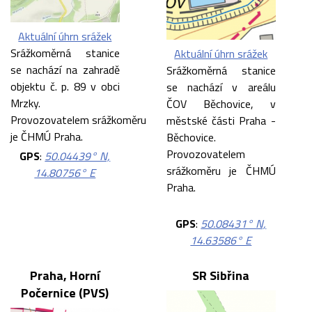
Aktuální úhrn srážek
Srážkoměrná stanice
Aktuální úhrn srážek
se nachází na zahradě
Srážkoměrná stanice
objektu č. p. 89 v obci
se nachází v areálu
Mrzky.
ČOV Běchovice, v
Provozovatelem srážkoměru
městské části Praha -
je ČHMÚ Praha.
Běchovice.
Provozovatelem
GPS
:
50.04439° N,
srážkoměru je ČHMÚ
14.80756° E
Praha.
GPS
:
50.08431° N,
14.63586° E
Praha, Horní
SR Sibřina
Počernice (PVS)