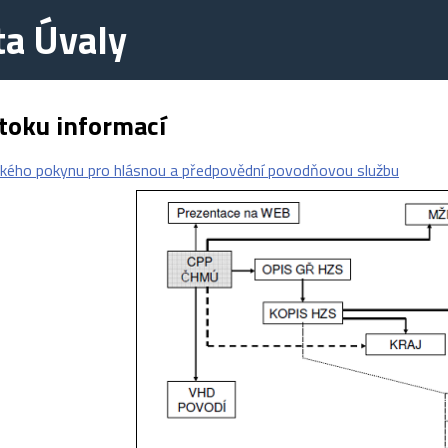
ta Úvaly
toku informací
kého pokynu pro hlásnou a předpovědní povodňovou službu