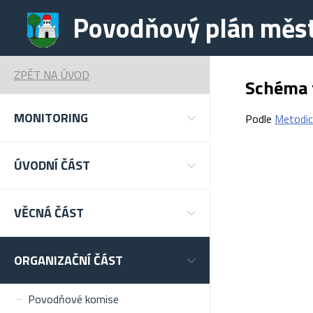
Povodňový plán měs
ZPĚT NA ÚVOD
Schéma 
MONITORING
Podle
Metodic
ÚVODNÍ ČÁST
VĚCNÁ ČÁST
ORGANIZAČNÍ ČÁST
Povodňové komise