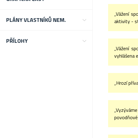
„Vážení sp
PLÁNY VLASTNÍKŮ NEM.
aktivity - s
PŘÍLOHY
„Vážení sp
vyhlášena e
„Hrozí přív
„Vyzýváme 
povodňové 