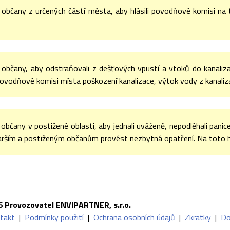
občany z určených částí města, aby hlásili povodňové komisi na t
občany, aby odstraňovali z dešťových vpustí a vtoků do kanalizac
 povodňové komisi místa poškození kanalizace, výtok vody z kanaliza
bčany v postižené oblasti, aby jednali uváženě, nepodléhali panice
arším a postiženým občanům provést nezbytná opatření. Na toto hl
6 Provozovatel ENVIPARTNER, s.r.o.
takt
|
Podmínky použití
|
Ochrana osobních údajů
|
Zkratky
|
Do