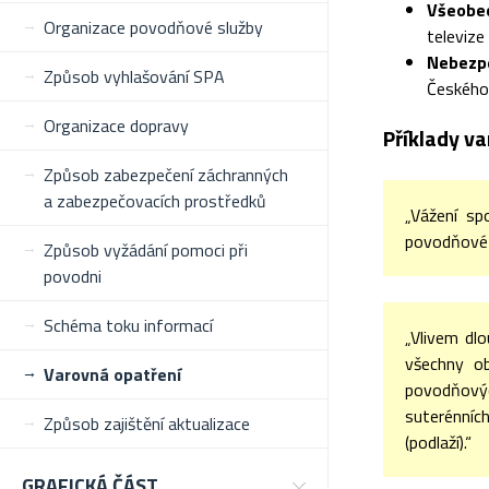
Všeobe
Organizace povodňové služby
televize
Nebezpe
Způsob vyhlašování SPA
Českého 
Organizace dopravy
Příklady v
Způsob zabezpečení záchranných
a zabezpečovacích prostředků
„Vážení sp
povodňové a
Způsob vyžádání pomoci při
povodni
Schéma toku informací
„Vlivem dlo
všechny ob
Varovná opatření
povodňovýc
suterénních
Způsob zajištění aktualizace
(podlaží).“
GRAFICKÁ ČÁST