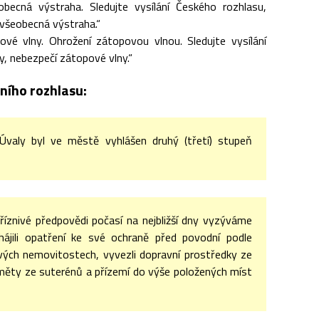
ecná výstraha. Sledujte vysílání Českého rozhlasu,
 všeobecná výstraha.“
vé vlny. Ohrožení zátopovou vlnou. Sledujte vysílání
y, nebezpečí zátopové vlny.“
ního rozhlasu:
valy byl ve městě vyhlášen druhý (třetí) stupeň
příznivé předpovědi počasí na nejbližší dny vyzýváme
hájili opatření ke své ochraně před povodní podle
ých nemovitostech, vyvezli dopravní prostředky ze
dměty ze suterénů a přízemí do výše položených míst