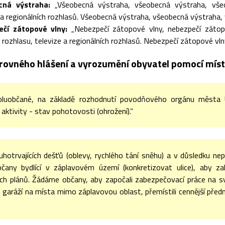
cná výstraha:
„Všeobecná výstraha, všeobecná výstraha, všeob
 a regionálních rozhlasů. Všeobecná výstraha, všeobecná výstraha,
čí zátopové vlny:
„Nebezpečí zátopové vlny, nebezpečí zátopo
rozhlasu, televize a regionálních rozhlasů. Nebezpečí zátopové vln
arovného hlášení a vyrozumění obyvatel pomocí míst
oluobčané, na základě rozhodnutí povodňového orgánu města Ú
ktivity - stav pohotovosti (ohrožení).“
uhotrvajících dešťů (oblevy, rychlého tání sněhu) a v důsledku ne
čany bydlící v záplavovém území (konkretizovat ulice), aby za
h plánů. Žádáme občany, aby započali zabezpečovací práce na sv
 garáží na místa mimo záplavovou oblast, přemístili cennější pře