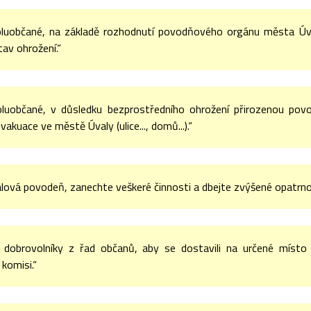
oluobčané, na základě rozhodnutí povodňového orgánu města Úv
tav ohrožení.“
oluobčané, v důsledku bezprostředního ohrožení přirozenou pov
vakuace ve městě Úvaly (ulice..., domů...).“
alová povodeň, zanechte veškeré činnosti a dbejte zvýšené opatrnos
dobrovolníky z řad občanů, aby se dostavili na určené místo s 
komisi.“