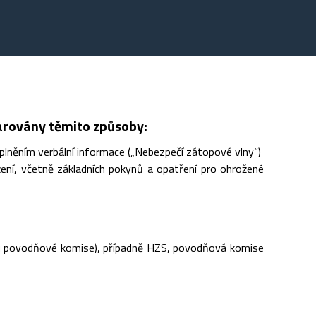
varovány těmito způsoby:
lněním verbální informace („Nebezpečí zátopové vlny“)
ní, včetně základních pokynů a opatření pro ohrožené
u povodňové komise), případně HZS, povodňová komise