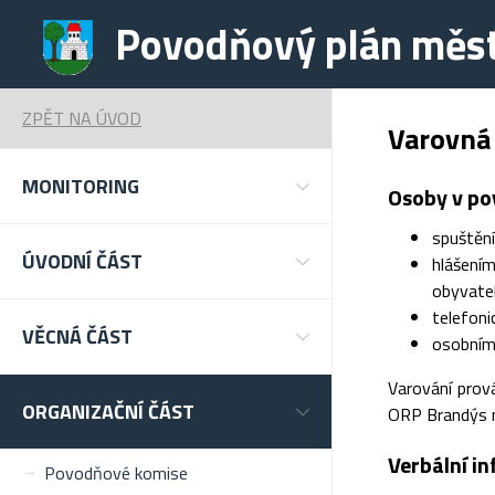
Povodňový plán měs
ZPĚT NA ÚVOD
Varovná
MONITORING
Osoby v po
spuštění
ÚVODNÍ ČÁST
hlášení
obyvate
telefoni
VĚCNÁ ČÁST
osobním 
Varování prov
ORGANIZAČNÍ ČÁST
ORP Brandýs na
Verbální in
Povodňové komise