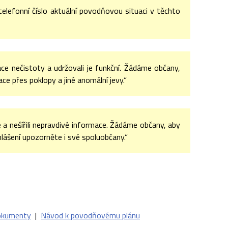
elefonní číslo aktuální povodňovou situaci v těchto
e nečistoty a udržovali je funkční. Žádáme občany,
ce přes poklopy a jiné anomální jevy.“
 a nešířili nepravdivé informace. Žádáme občany, aby
ášení upozorněte i své spoluobčany.“
kumenty
|
Návod k povodňovému plánu