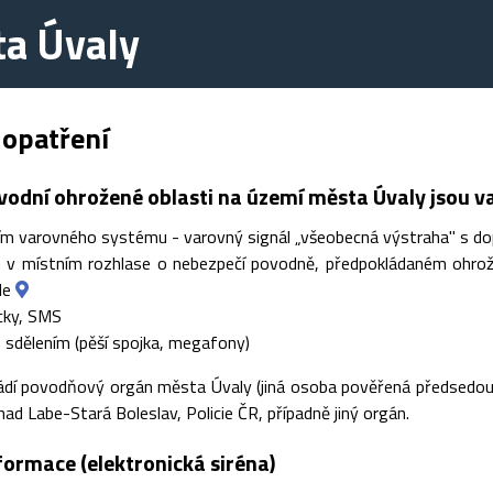
ta Úvaly
 opatření
vodní ohrožené oblasti na území města Úvaly jsou 
m varovného systému - varovný signál „všeobecná výstraha" s dop
m v místním rozhlase o nebezpečí povodně, předpokládaném ohrože
le
cky, SMS
sdělením (pěší spojka, megafony)
ádí povodňový orgán města Úvaly (jiná osoba pověřená předsedo
d Labe-Stará Boleslav, Policie ČR, případně jiný orgán.
formace (elektronická siréna)