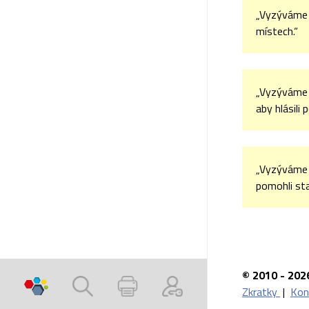
„Vyzýváme 
místech.“
„Vyzýváme 
aby hlásili
„Vyzýváme o
pomohli st
© 2010 - 202
Zkratky
|
Kon