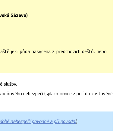
vská Sázava)
vláště je-li půda nasycena z předchozích dešťů, nebo
 služby.
odňového nebezpečí (splach ornice z polí do zastavěné
době nebezpečí povodně a při povodni
)