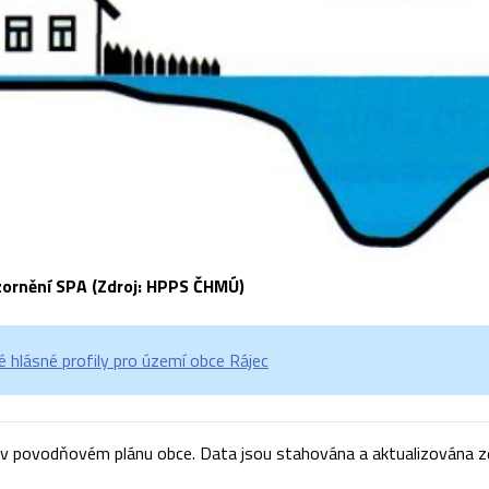
zornění SPA (Zdroj: HPPS ČHMÚ)
 hlásné profily pro území obce Rájec
v povodňovém plánu obce. Data jsou stahována a aktualizována ze