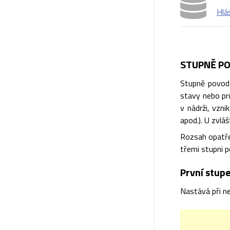
Hlá
STUPNĚ PO
Stupně povodň
stavy nebo prů
v nádrži, vzn
apod.). U zvlá
Rozsah opatře
třemi stupni p
První stupe
Nastává při ne