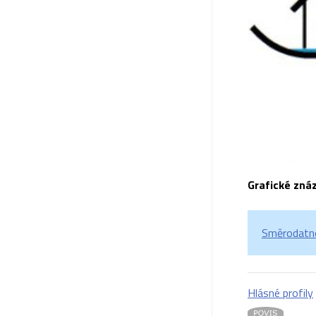
Grafické zná
Směrodatné
Hlásné profily