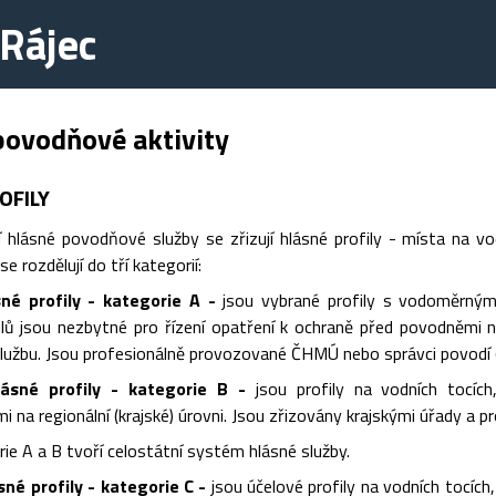
Rájec
povodňové aktivity
OFILY
 hlásné povodňové služby se zřizují hlásné profily - místa na vo
se rozdělují do tří kategorií:
sné profily - kategorie A -
jsou vybrané profily s vodoměrným
ilů jsou nezbytné pro řízení opatření k ochraně před povodněmi n
užbu. Jsou profesionálně provozované ČHMÚ nebo správci povodí (P
ásné profily - kategorie B -
jsou profily na vodních tocích
 na regionální (krajské) úrovni. Jsou zřizovány krajskými úřady a 
rie A a B tvoří celostátní systém hlásné služby.
é profily - kategorie C -
jsou účelové profily na vodních tocíc