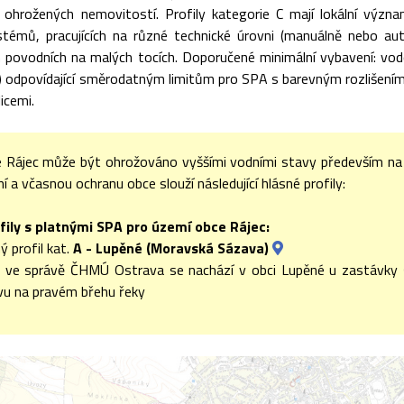
i ohrožených nemovitostí. Profily kategorie C mají lokální význa
témů, pracujících na různé technické úrovni (manuálně nebo au
ch povodních na malých tocích. Doporučené minimální vybavení: vo
u) odpovídající směrodatným limitům pro SPA s barevným rozlišením (I
icemi.
 Rájec může být ohrožováno vyššími vodními stavy především na
í a včasnou ochranu obce slouží následující hlásné profily:
fily s platnými SPA pro území obce Rájec:
ý profil kat.
A - Lupěné (Moravská Sázava)
il ve správě ČHMÚ Ostrava se nachází v obci Lupěné u zastávk
u na pravém břehu řeky