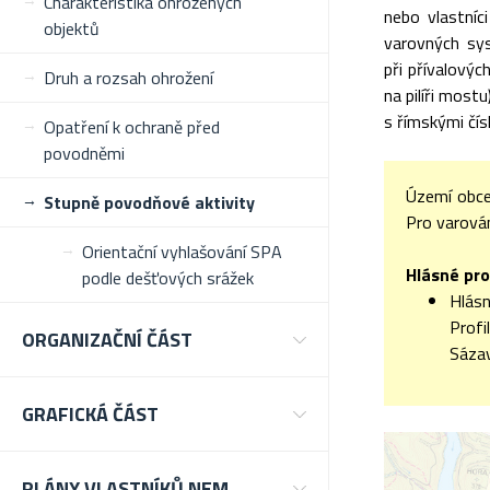
Charakteristika ohrožených
nebo vlastníc
objektů
varovných sys
při přívalový
Druh a rozsah ohrožení
na pilíři most
s římskými čísl
Opatření k ochraně před
povodněmi
Území obce
Stupně povodňové aktivity
Pro varován
Orientační vyhlašování SPA
Hlásné pro
podle dešťových srážek
Hlásn
Prof
ORGANIZAČNÍ ČÁST
Sázav
GRAFICKÁ ČÁST
PLÁNY VLASTNÍKŮ NEM.