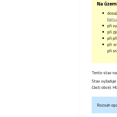
Na území
dosa
(
aktu
při v
při z
při p
při s
při s
Tento stav na
Stav vyžaduje
části obce). Hl
Rozsah opat