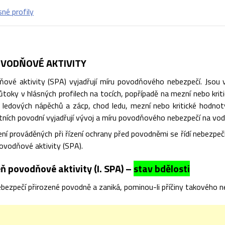
sné profily
VODŇOVÉ AKTIVITY
ové aktivity (SPA) vyjadřují míru povodňového nebezpečí. Jsou vá
toky v hlásných profilech na tocích, popřípadě na mezní nebo kriti
ik ledových nápěchů a zácp, chod ledu, mezní nebo kritické hodnot
štních povodní vyjadřují vývoj a míru povodňového nebezpečí na vod
ní prováděných při řízení ochrany před povodněmi se řídí nebezpe
ovodňové aktivity (SPA).
ň povodňové aktivity (I. SPA) –
stav bdělosti
bezpečí přirozené povodně a zaniká, pominou-li příčiny takového n