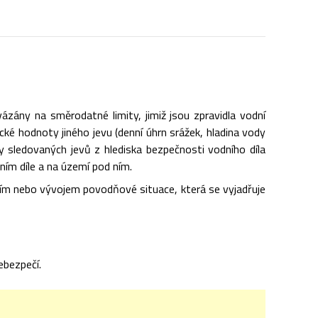
zány na směrodatné limity, jimiž jsou zpravidla vodní
cké hodnoty jiného jevu (denní úhrn srážek, hladina vody
y sledovaných jevů z hlediska bezpečnosti vodního díla
ním díle a na území pod ním.
čím nebo vývojem povodňové situace, která se vyjadřuje
ebezpečí.