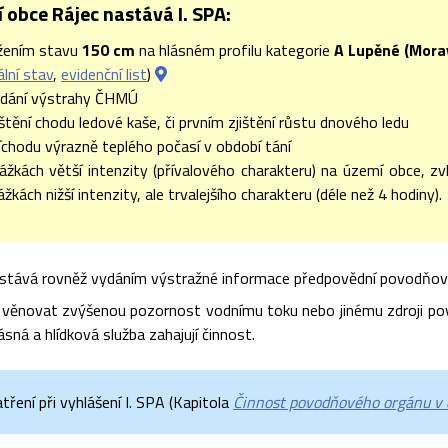
 obce Rájec nastává I. SPA:
žením stavu
150 cm
na hlásném profilu kategorie
A Lupěné (Mora
ální stav
,
evidenční list
)
ydání výstrahy ČHMÚ
jištění chodu ledové kaše, či prvním zjištění růstu dnového ledu
říchodu výrazně teplého počasí v období tání
rážkách větší intenzity (přívalového charakteru) na území obce, z
rážkách nižší intenzity, ale trvalejšího charakteru (déle než 4 hodiny).
stává rovněž vydáním výstražné informace předpovědní povodňové
 věnovat zvýšenou pozornost vodnímu toku nebo jinému zdroji pov
ásná a hlídková služba zahajují činnost.
ření při vyhlášení I. SPA (Kapitola
Činnost povodňového orgánu v 