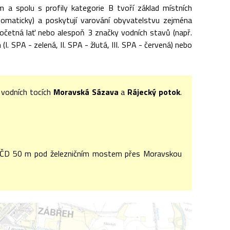
m a spolu s profily kategorie B tvoří základ místních
tomaticky) a poskytují varování obyvatelstvu zejména
dočetná lať nebo alespoň 3 značky vodních stavů (např.
. SPA - zelená, II. SPA - žlutá, III. SPA - červená) nebo
 vodních tocích
Moravská Sázava
a
Rájecký potok
.
y ČD 50 m pod železničním mostem přes Moravskou