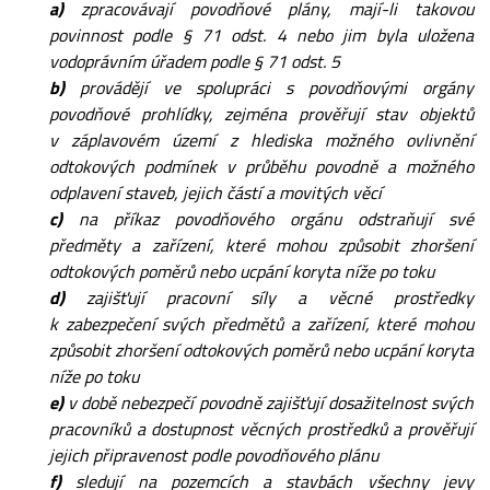
a)
zpracovávají povodňové plány, mají-li takovou
povinnost podle § 71 odst. 4 nebo jim byla uložena
vodoprávním úřadem podle § 71 odst. 5
b)
provádějí ve spolupráci s povodňovými orgány
povodňové prohlídky, zejména prověřují stav objektů
v záplavovém území z hlediska možného ovlivnění
odtokových podmínek v průběhu povodně a možného
odplavení staveb, jejich částí a movitých věcí
c)
na příkaz povodňového orgánu odstraňují své
předměty a zařízení, které mohou způsobit zhoršení
odtokových poměrů nebo ucpání koryta níže po toku
d)
zajišťují pracovní síly a věcné prostředky
k zabezpečení svých předmětů a zařízení, které mohou
způsobit zhoršení odtokových poměrů nebo ucpání koryta
níže po toku
e)
v době nebezpečí povodně zajišťují dosažitelnost svých
pracovníků a dostupnost věcných prostředků a prověřují
jejich připravenost podle povodňového plánu
f)
sledují na pozemcích a stavbách všechny jevy