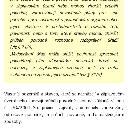
v záplavovém území nebo mohou zhoršit průběh
povodně, zpracovávají povodňové plány pro svou
potřebu a pro součinnost s povodňovým orgánem obce
jejich vlastníci. V pochybnostech o rozsahu této
povinnosti nebo o tom, které stavby mohou zhoršit
průběh povodně, rozhodne vodoprávní úřad.“
(viz § 71/4)
„Vodoprávní úřad může uložit povinnost zpracovat
povodňový plán vlastníkům pozemků, které se
nacházejí v záplavových územích, je-li to třeba
s ohledem na způsob jejich užívání.“ (viz § 71/5)
Vlastníci pozemků a staveb, které se nacházejí v záplavovém
území nebo zhoršují průběh povodně, jsou na základě zákona
č. 254/2001 Sb. povinni zajistit, aby nebyly zhoršovány
odtokové podmínky a průběh povodně, a to následujícími
způsoby: