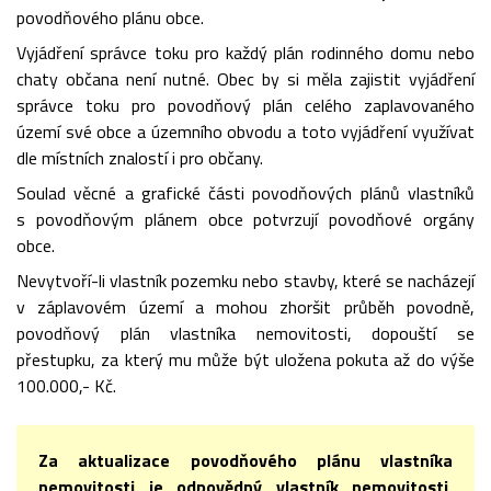
povodňového plánu obce.
Vyjádření správce toku pro každý plán rodinného domu nebo
chaty občana není nutné. Obec by si měla zajistit vyjádření
správce toku pro povodňový plán celého zaplavovaného
území své obce a územního obvodu a toto vyjádření využívat
dle místních znalostí i pro občany.
Soulad věcné a grafické části povodňových plánů vlastníků
s povodňovým plánem obce potvrzují povodňové orgány
obce.
Nevytvoří-li vlastník pozemku nebo stavby, které se nacházejí
v záplavovém území a mohou zhoršit průběh povodně,
povodňový plán vlastníka nemovitosti, dopouští se
přestupku, za který mu může být uložena pokuta až do výše
100.000,- Kč.
Za aktualizace povodňového plánu vlastníka
nemovitosti je odpovědný vlastník nemovitosti,