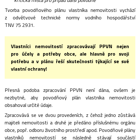
kritická místa pro případ další povodně
Tvorba povodňového plánu vlastníka nemovitosti vychází
z odvětvové technické normy vodního hospodářství
TNV 75 2931.
Vlastníci nemovitostí zpracovávají PPVN nejen
pro účely a potřeby obce, ale hlavně pro svoji
potřebu a v plánu řeší skutečnosti týkající se své
vlastní ochrany!
Přesná podoba zpracování PPVN není dána, ovšem je
nezbytné, aby povodňový plán vlastníka nemovitosti
obsahoval určité údaje.
Zpracovává se ve dvou provedeních, z čehož jedno zůstává
majiteli nemovitosti a druhé je předáno příslušnému orgánu
obce, popř. odboru životního prostředí apod. Povodňové plány
vlastníků nemovitostí se následně stávají součástí