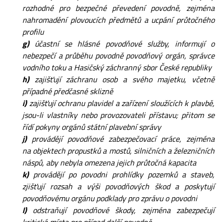
rozhodné pro bezpečné převedení povodně, zejména
nahromadění plovoucích předmětů a ucpání průtočného
profilu
g)
účastní se hlásné povodňové služby, informují o
nebezpečí a průběhu povodně povodňový orgán, správce
vodního toku a Hasičský záchranný sbor České republiky
h)
zajišťují záchranu osob a svého majetku, včetně
případné předčasné sklizně
i)
zajišťují ochranu plavidel a zařízení sloužících k plavbě,
jsou-li vlastníky nebo provozovateli přístavu; přitom se
řídí pokyny orgánů státní plavební správy
j)
provádějí povodňové zabezpečovací práce, zejména
na objektech propustků a mostů, silničních a železničních
náspů, aby nebyla omezena jejich průtočná kapacita
k)
provádějí po povodni prohlídky pozemků a staveb,
zjišťují rozsah a výši povodňových škod a poskytují
povodňovému orgánu podklady pro zprávu o povodni
l)
odstraňují povodňové škody, zejména zabezpečují