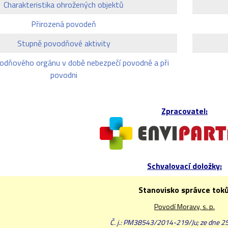
Charakteristika ohrožených objektů
Přirozená povodeň
Stupně povodňové aktivity
odňového orgánu v době nebezpečí povodně a při
povodni
Zpracovatel:
Schvalovací doložky:
Stanovisko správce toků
Povodí Moravy, s. p.
Č. j.: PM38543/2014-219/Ju; ze dne 25