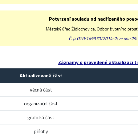
Potvrzení souladu od nadřízeného pov
Městský úřad Židlochovice, Odbor životního prost
Č. j.: OZP/149370/2014-2; ze dne 29.
Záznamy o provedené aktualizaci ti
Aktualizovaná část
věcná část
organizační část
grafická část
přílohy