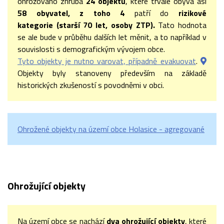
ohrožováno zhruba
24 objektů
, které trvale obývá asi
58 obyvatel, z toho 4
patří do
rizikové
kategorie (starší 70 let, osoby ZTP).
Tato hodnota
se ale bude v průběhu dalších let měnit, a to například v
souvislosti s demografickým vývojem obce.
Tyto objekty je nutno varovat, případně evakuovat
.
Objekty byly stanoveny především na základě
historických zkušeností s povodněmi v obci.
Ohrožené objekty na území obce Holasice - agregované
Ohrožující objekty
Na území obce se nachází
dva ohrožující objekty
, které