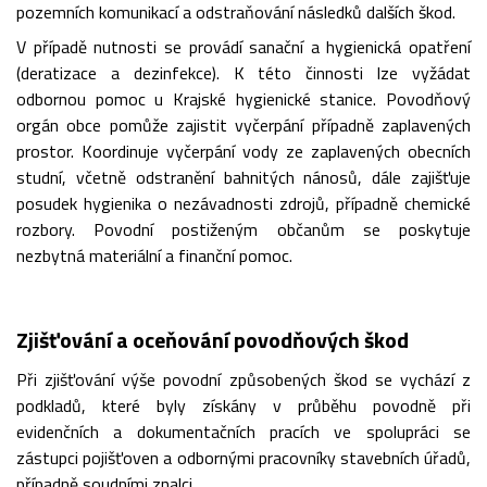
pozemních komunikací a odstraňování následků dalších škod.
V případě nutnosti se provádí sanační a hygienická opatření
(deratizace a dezinfekce). K této činnosti lze vyžádat
odbornou pomoc u Krajské hygienické stanice. Povodňový
orgán obce pomůže zajistit vyčerpání případně zaplavených
prostor. Koordinuje vyčerpání vody ze zaplavených obecních
studní, včetně odstranění bahnitých nánosů, dále zajišťuje
posudek hygienika o nezávadnosti zdrojů, případně chemické
rozbory. Povodní postiženým občanům se poskytuje
nezbytná materiální a finanční pomoc.
Zjišťování a oceňování povodňových škod
Při zjišťování výše povodní způsobených škod se vychází z
podkladů, které byly získány v průběhu povodně při
evidenčních a dokumentačních pracích ve spolupráci se
zástupci pojišťoven a odbornými pracovníky stavebních úřadů,
případně soudními znalci.