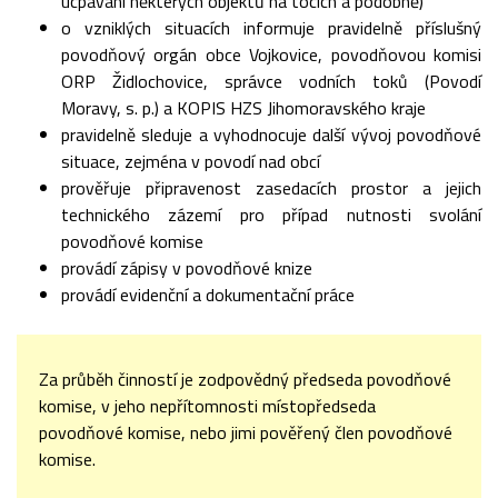
ucpávání některých objektů na tocích a podobně)
o vzniklých situacích informuje pravidelně příslušný
povodňový orgán obce Vojkovice, povodňovou komisi
ORP Židlochovice, správce vodních toků (Povodí
Moravy, s. p.) a KOPIS HZS Jihomoravského kraje
pravidelně sleduje a vyhodnocuje další vývoj povodňové
situace, zejména v povodí nad obcí
prověřuje připravenost zasedacích prostor a jejich
technického zázemí pro případ nutnosti svolání
povodňové komise
provádí zápisy v povodňové knize
provádí evidenční a dokumentační práce
Za průběh činností je zodpovědný předseda povodňové
komise, v jeho nepřítomnosti místopředseda
povodňové komise, nebo jimi pověřený člen povodňové
komise.