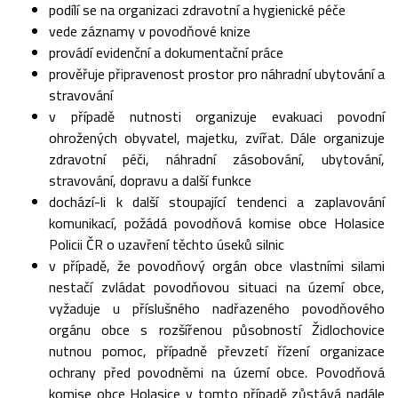
podílí se na organizaci zdravotní a hygienické péče
vede záznamy v povodňové knize
provádí evidenční a dokumentační práce
prověřuje připravenost prostor pro náhradní ubytování a
stravování
v případě nutnosti organizuje evakuaci povodní
ohrožených obyvatel, majetku, zvířat. Dále organizuje
zdravotní péči, náhradní zásobování, ubytování,
stravování, dopravu a další funkce
dochází-li k další stoupající tendenci a zaplavování
komunikací, požádá povodňová komise obce Holasice
Policii ČR o uzavření těchto úseků silnic
v případě, že povodňový orgán obce vlastními silami
nestačí zvládat povodňovou situaci na území obce,
vyžaduje u příslušného nadřazeného povodňového
orgánu obce s rozšířenou působností Židlochovice
nutnou pomoc, případně převzetí řízení organizace
ochrany před povodněmi na území obce. Povodňová
komise obce Holasice v tomto případě zůstává nadále