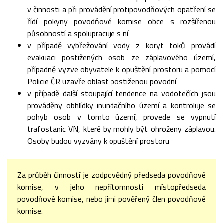
v činnosti a při provádění protipovodňových opatření se
řídí pokyny povodňové komise obce s rozšířenou
působností a spolupracuje s ní
v případě vybřežování vody z koryt toků provádí
evakuaci postižených osob ze záplavového území,
případně vyzve obyvatele k opuštění prostoru a pomocí
Policie ČR uzavře oblast postiženou povodní
v případě další stoupající tendence na vodotečích jsou
prováděny obhlídky inundačního území a kontroluje se
pohyb osob v tomto území, provede se vypnutí
trafostanic VN, které by mohly být ohroženy záplavou.
Osoby budou vyzvány k opuštění prostoru
Za průběh činností je zodpovědný předseda povodňové
komise, v jeho nepřítomnosti místopředseda
povodňové komise, nebo jimi pověřený člen povodňové
komise.