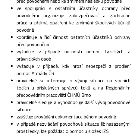
před povodněmi nebo ke zmírnění následků povodně
ve spolupráci s ostatními účastníky ochrany před
povodněmi organizuje zabezpečovací a záchranné
práce a přijímá opatření ke zmírnění škodlivých účinků
povodně
koordinuje a řídí činnost ostatních účastníků ochrany
před povodněmi
vyžaduje v případě nutnosti pomoc fyzických a
právnických osob
vyžaduje v případě, kdy hrozí nebezpečí z prodlení
pomoc Armády ČR
pravidelně se informuje o vývoji situace na vodních
tocích u příslušných správců toků a na Regionálním
předpovědním pracovišti ČHMÚ Brno
pravidelně sleduje a vyhodnocuje další vývoj povodňové
situace
zajišťuje provádění dokumentace během povodně
v případě nezvládání povodňové situace již nasazenými
prostředky, lze požádat o pomoc u složek IZS