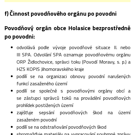
f) Činnost povodňového orgánu po povodni
Povodňový orgán obce Holasice bezprostředně
po povodni:
odvolává podle vývoje povodňové situace II. nebo
III SPA. Odvolání SPA oznamuje povodňovému orgánu
ORP Židlochovice, správci toku (Povodí Moravy, s. p.) a
HZS KOPIS Jihomoravského kraje
podílí se na organizaci obnovy povodní narušených
funkcí zasaženého území
podílí se společně s povodňovými orgány obcí a
se zástupci správců toků na provádění povodňových
prohlídek postižených území
zajišťuje sepsání povodňových škod na území
zasaženém povodní
podílí se na odstraňování povodňových škod
shromažďuje materiály na vypracování souhrnné zprávy