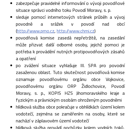
zabezpečuje pravidelné informování o vývoji povodňové
situace správci vodního toku Povodí Moravy, s. p.
sleduje pomocí internetových stránek průběh a vývoj
povodně a srážek v povodí nad obcí
(
http://www.pmo.cz
,
http://www.chmi.cz
)
povodňová komise zasedá nepřetržitě, na zasedání
může přizvat další odborné osoby, jejichž pomoci je
potřeba k provádění nutných protipovodňových zásahů
a opatření
po zvážení situace vyhlašuje III. SPA pro povodní
zasaženou oblast. Tuto skutečnost povodňová komise
oznamuje povodňovému orgánu obce Vojkovice,
povodňovému orgánu ORP Židlochovice, Povodí
Moravy, s. p., KOPIS HZS Jihomoravského kraje a
fyzickým a právnickým osobám ohroženým povodněmi
hlídková služba obce pokračuje v obhlídkách území kolem
vodotečí, zejména se zaměřením na osoby, které se
nachází v záplavovém území vodotečí
hlídková služba provádí pochůzky kolem vodních toků,