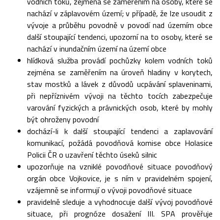
vodních toků, zejména se zaměřením na osoby, které se
nachází v záplavovém území; v případě, že lze usoudit z
vývoje a průběhu povodně v povodí nad územím obce
další stoupající tendenci, upozorní na to osoby, které se
nachází v inundačním území na území obce
hlídková služba provádí pochůzky kolem vodních toků
zejména se zaměřením na úroveň hladiny v korytech,
stav mostků a lávek z důvodů ucpávání splaveninami,
při nepříznivém vývoji na těchto tocích zabezpečuje
varování fyzických a právnických osob, které by mohly
být ohroženy povodní
dochází-li k další stoupající tendenci a zaplavování
komunikací, požádá povodňová komise obce Holasice
Policii ČR o uzavření těchto úseků silnic
upozorňuje na vzniklé povodňové situace povodňový
orgán obce Vojkovice, je s ním v pravidelném spojení,
vzájemně se informují o vývoji povodňové situace
pravidelně sleduje a vyhodnocuje další vývoj povodňové
situace, při prognóze dosažení III. SPA prověřuje