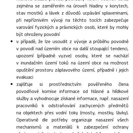
zejména se zaměřením na úroveň hladiny v korytech,
stav mostků a lávek z důvodů ucpávání splaveninami,
při nepříznivém vývoji na těchto tocích zabezpečuje
varování fyzických a právnických osob, které by mohly
být ohroženy povodní
v případě, že lze usoudit z vývoje a průběhu povodně
v povodí nad územím obce na další stoupající tendenci,
upozorní (případně vyzve) osoby, které se nachází
v inundačním území toků na území obce na možnost
opuštění prostoru záplavového území, případně i jejich
evakuaci
zajišťuje si prostřednictvím pověřeného člena
povodňové komise informace od hlásné a hlídkové
služby a vyhodnocuje získané informace, např. nasazení
pracovníků k odstraňování zachycených předmětů
na objektech přes vodní toky (mosty, mostky, lávky).
Operativně dle potřeby organizuje nasazení všech
mechanismů a materiálů k zabezpečení ochrany