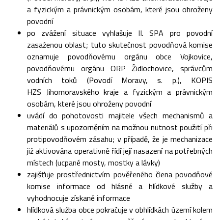
a fyzickým a právnickým osobám, které jsou ohroženy
povodní
po zvážení situace vyhlašuje II. SPA pro povodní
zasaženou oblast; tuto skutečnost povodňová komise
oznamuje povodňovému orgánu obce Vojkovice,
povodňovému orgánu ORP Židlochovice, správcům
vodních toků (Povodí Moravy, s. p.), KOPIS
HZS Jihomoravského kraje a fyzickým a právnickým
osobám, které jsou ohroženy povodní
uvádí do pohotovosti majitele všech mechanismů a
materiálů s upozorněním na možnou nutnost použití při
protipovodňovém zásahu; v případě, že je mechanizace
již aktivována operativně řídí její nasazení na potřebných
místech (ucpané mosty, mostky a lávky)
zajišťuje prostřednictvím pověřeného člena povodňové
komise informace od hlásné a hlídkové služby a
vyhodnocuje získané informace
hlídková služba obce pokračuje v obhlídkách území kolem