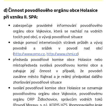
d) Činnost povodňového orgánu obce Holasice
při vzniku II. SPA:
zabezpečuje pravidelné informování povodňového
orgánu obce Vojkovice, která se nachází na vodních
tocích pod obcí, o vývoji povodňové situace
sleduje pomocí internetových stránek průběh a vývoj
povodně a srážek v povodí nad obcí
(
http://www.pmo.cz
,
http://www.chmi.cz
)
předseda povodňové komise obce Holasice nebo
místopředseda svolává povodňovou komisi obce a
zahajuje její činnost v případě, že povodeň
zasáhne město Rajhrad a je reálný předpoklad dalšího
zhoršování povodňové situace
svolání povodňové komise obce Holasice se oznamuje
povodňovému orgánu obce Vojkovice, povodňovému
orgánu ORP Židlochovice, správcům vodních toků
(Povodí Moravy, s. p.), KOPIS HZS Jihomoravského kraje