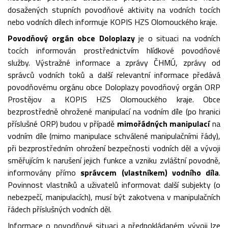
dosažených stupních povodňové aktivity na vodních tocích
nebo vodních dílech informuje KOPIS HZS Olomouckého kraje.
Povodňový orgán obce Doloplazy
je o situaci na vodních
tocích informován prostřednictvím hlídkové povodňové
služby. Výstražné informace a zprávy ČHMÚ, zprávy od
správců vodních toků a další relevantní informace předává
povodňovému orgánu obce Doloplazy povodňový orgán ORP
Prostějov a KOPIS HZS Olomouckého kraje. Obce
bezprostředně ohrožené manipulací na vodním díle (po hranici
příslušné ORP) budou v případě
mimořádných manipulací
na
vodním díle (mimo manipulace schválené manipulačními řády),
při bezprostředním ohrožení bezpečnosti vodních děl a vývoji
směřujícím k narušení jejich funkce a vzniku zvláštní povodně,
informovány přímo
správcem (vlastníkem) vodního díla
.
Povinnost vlastníků a uživatelů informovat další subjekty (o
nebezpečí, manipulacích), musí být zakotvena v manipulačních
řádech příslušných vodních děl.
Informace o povodňové situaci a předpokládaném vývoji lze