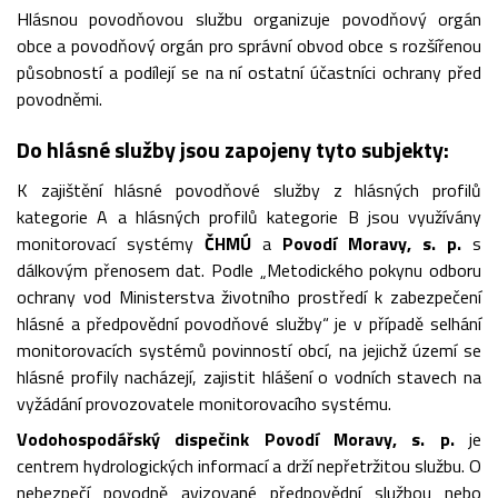
Hlásnou povodňovou službu organizuje povodňový orgán
obce a povodňový orgán pro správní obvod obce s rozšířenou
působností a podílejí se na ní ostatní účastníci ochrany před
povodněmi.
Do hlásné služby jsou zapojeny tyto subjekty:
K zajištění hlásné povodňové služby z hlásných profilů
kategorie A a hlásných profilů kategorie B jsou využívány
monitorovací systémy
ČHMÚ
a
Povodí Moravy, s. p.
s
dálkovým přenosem dat. Podle „Metodického pokynu odboru
ochrany vod Ministerstva životního prostředí k zabezpečení
hlásné a předpovědní povodňové služby“ je v případě selhání
monitorovacích systémů povinností obcí, na jejichž území se
hlásné profily nacházejí, zajistit hlášení o vodních stavech na
vyžádání provozovatele monitorovacího systému.
Vodohospodářský dispečink Povodí Moravy, s. p.
je
centrem hydrologických informací a drží nepřetržitou službu. O
nebezpečí povodně avizované předpovědní službou nebo