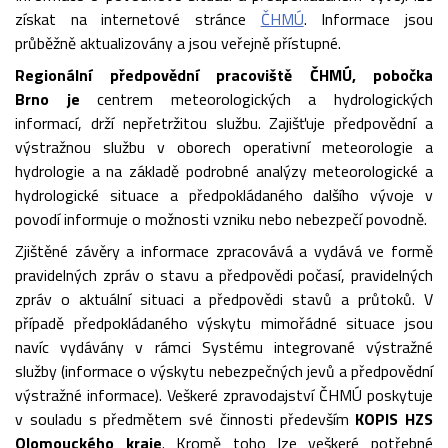
získat na internetové stránce
ČHMÚ
. Informace jsou
průběžně aktualizovány a jsou veřejně přístupné.
Regionální předpovědní pracoviště ČHMÚ, pobočka
Brno
je
centrem meteorologických a hydrologických
informací, drží nepřetržitou službu. Zajišťuje předpovědní a
výstražnou službu v oborech operativní meteorologie a
hydrologie a na základě podrobné analýzy meteorologické a
hydrologické situace a předpokládaného dalšího vývoje v
povodí informuje o možnosti vzniku nebo nebezpečí povodně.
Zjištěné závěry a informace zpracovává a vydává ve formě
pravidelných zpráv o stavu a předpovědi počasí, pravidelných
zpráv o aktuální situaci a předpovědi stavů a průtoků. V
případě předpokládaného výskytu mimořádné situace jsou
navíc vydávány v rámci Systému integrované výstražné
služby (informace o výskytu nebezpečných jevů a předpovědní
výstražné informace). Veškeré zpravodajství ČHMÚ poskytuje
v souladu s předmětem své činnosti především
KOPIS HZS
Olomouckého kraje
. Kromě toho lze veškeré potřebné