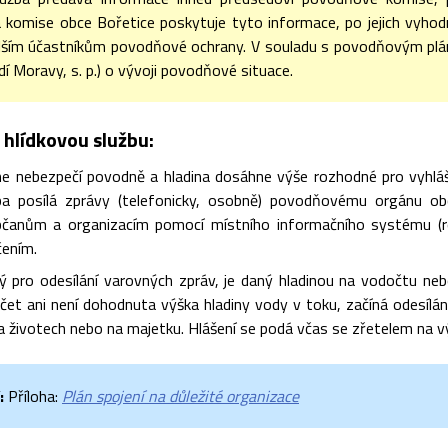
komise obce Bořetice poskytuje tyto informace, po jejich vyhodno
lším účastníkům povodňové ochrany. V souladu s povodňovým plá
í Moravy, s. p.) o vývoji povodňové situace.
 hlídkovou službu:
ne nebezpečí povodně a hladina dosáhne výše rozhodné pro vyhláše
ba posílá zprávy (telefonicky, osobně) povodňovému orgánu ob
anům a organizacím pomocí místního informačního systému (rozh
ením.
ý pro odesílání varovných zpráv, je daný hladinou na vodočtu nebo
čet ani není dohodnuta výška hladiny vody v toku, začíná odesílá
 životech nebo na majetku. Hlášení se podá včas se zřetelem na vý
:
Příloha:
Plán spojení na důležité organizace