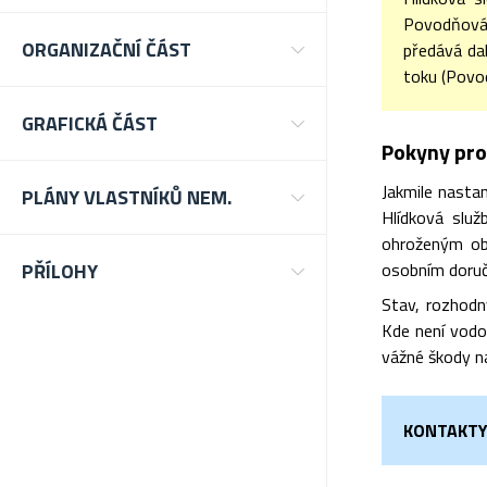
Povodňová 
ORGANIZAČNÍ ČÁST
předává da
toku (Povod
GRAFICKÁ ČÁST
Pokyny pro
Jakmile nasta
PLÁNY VLASTNÍKŮ NEM.
Hlídková služ
ohroženým obč
PŘÍLOHY
osobním doruč
Stav, rozhodn
Kde není vodo
vážné škody na
KONTAKTY