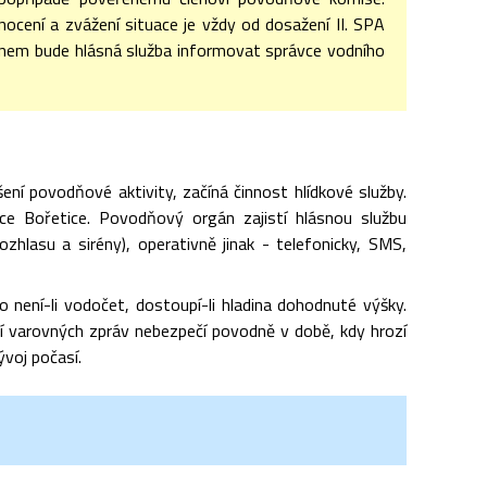
cení a zvážení situace je vždy od dosažení II. SPA
nem bude hlásná služba informovat správce vodního
ní povodňové aktivity, začíná činnost hlídkové služby.
ce Bořetice. Povodňový orgán zajistí hlásnou službu
lasu a sirény), operativně jinak - telefonicky, SMS,
 není-li vodočet, dostoupí-li hladina dohodnuté výšky.
ní varovných zpráv nebezpečí povodně v době, kdy hrozí
voj počasí.