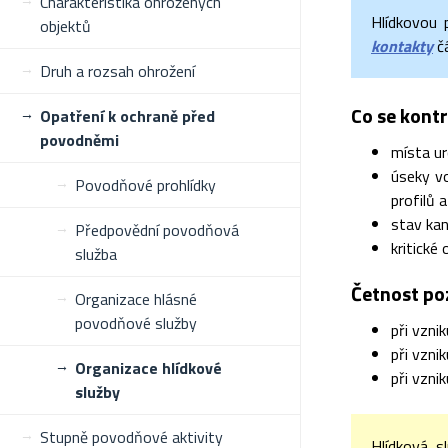
Charakteristika ohrožených
Hlídkovou 
objektů
kontakty
č
Druh a rozsah ohrožení
Co se kontr
Opatření k ochraně před
povodněmi
místa ur
úseky vo
Povodňové prohlídky
profilů 
stav kan
Předpovědní povodňová
kritické 
služba
Četnost poz
Organizace hlásné
povodňové služby
při vzni
při vznik
Organizace hlídkové
při vzni
služby
Stupně povodňové aktivity
Hlídková s