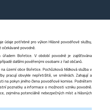
ťuje údaje potřebné pro výkon Hlásné povodňové služby,
tě očekávané povodně.
m úřadem Bořetice. V období povodně je zajišťována
řípadě dalšími pověřenými osobami z řad občanů.
ě na území obce Bořetice. Pochůzková hlídková služba v
užby pracují obvykle nepřetržitě, ve směnách. Zahajují a
sti na pokyn jiného člena povodňové komise. Podnětem
astní poznatky a informace o možnosti vzniku povodně.
bce, zejména potenciálně nebezpečných míst a hlásných