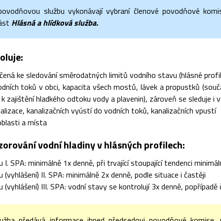
povodňovou službu vykonávají vybraní členové povodňové komis
ást
Hlásná a hlídková služba.
oluje:
čená ke sledování směrodatných limitů vodního stavu (hlásné profil
dních toků v obci, kapacita všech mostů, lávek a propustků (souča
a k zajištění hladkého odtoku vody a plavenin), zároveň se sleduje 
alizace, kanalizačních vyústí do vodních toků, kanalizačních vpustí
oblasti a místa
orování vodní hladiny v hlásných profilech:
ku I. SPA: minimálně 1x denně, při trvající stoupající tendenci minimá
u (vyhlášení) II. SPA: minimálně 2x denně, podle situace i častěji
ku (vyhlášení) III. SPA: vodní stavy se kontrolují 3x denně, popřípad
lužba předává informace ihned předsedovi povodňové komise,