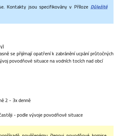
e. Kontakty jsou specifikovány v Příloze
Důležité
y)
sně se přijímají opatření k zabránění ucpání průtočných
i vývoj povodňové situace na vodních tocích nad obcí
lně 2 - 3x denně
ě častěji - podle vývoje povodňové situace
 popřípadě pověřenému členovi povodňové komise.