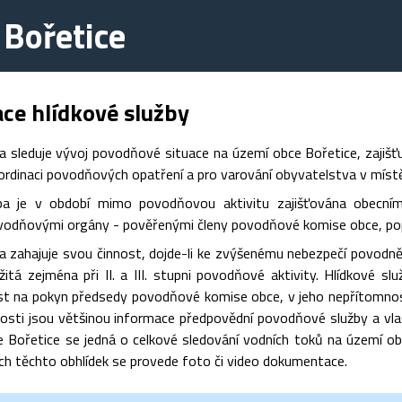
 Bořetice
ce hlídkové služby
ba sleduje vývoj povodňové situace na území obce Bořetice, zajiš
koordinaci povodňových opatření a pro varování obyvatelstva v mís
žba je v období mimo povodňovou aktivitu zajišťována obecní
vodňovými orgány - pověřenými členy povodňové komise obce, pop
ba zahajuje svou činnost, dojde-li ke zvýšenému nebezpečí povodn
žitá zejména při II. a III. stupni povodňové aktivity. Hlídkové sl
ost na pokyn předsedy povodňové komise obce, v jeho nepřítomno
nnosti jsou většinou informace předpovědní povodňové služby a vl
 Bořetice se jedná o celkové sledování vodních toků na území o
ech těchto obhlídek se provede foto či video dokumentace.