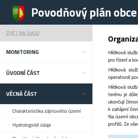
Povodňový plán obce
ZPĚT NA ÚVOD
Organiza
MONITORING
Hlídková služ
pro řízení a 
Hlídková slu
ÚVODNÍ ČÁST
operativně po
Hlídková služ
VĚCNÁ ČÁST
terénu je důle
ukončují činn
k zahájení či
Charakteristika zájmového území
Na území obce
profilů. Ze vš
Hydrologické údaje