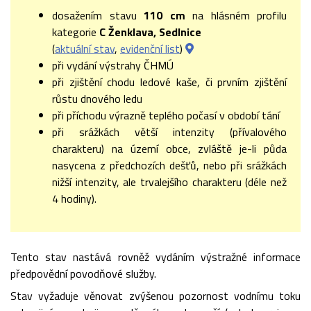
dosažením stavu
110 cm
na hlásném profilu
kategorie
C Ženklava, Sedlnice
(
aktuální stav
,
evidenční list
)
při vydání výstrahy ČHMÚ
při zjištění chodu ledové kaše, či prvním zjištění
růstu dnového ledu
při příchodu výrazně teplého počasí v období tání
při srážkách větší intenzity (přívalového
charakteru) na území obce, zvláště je-li půda
nasycena z předchozích dešťů, nebo při srážkách
nižší intenzity, ale trvalejšího charakteru (déle než
4 hodiny).
Tento stav nastává rovněž vydáním výstražné informace
předpovědní povodňové služby.
Stav vyžaduje věnovat zvýšenou pozornost vodnímu toku