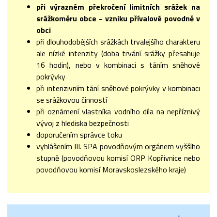
při výrazném překročení limitních srážek na
srážkoměru obce - vzniku přívalové povodně v
obci
při dlouhodobějších srážkách trvalejšího charakteru
ale nízké intenzity (doba trvání srážky přesahuje
16 hodin), nebo v kombinaci s táním sněhové
pokrývky
při intenzivním tání sněhové pokrývky v kombinaci
se srážkovou činností
při oznámení vlastníka vodního díla na nepříznivý
vývoj z hlediska bezpečnosti
doporučením správce toku
vyhlášením III. SPA povodňovým orgánem vyššího
stupně (povodňovou komisí ORP Kopřivnice nebo
povodňovou komisí Moravskoslezského kraje)