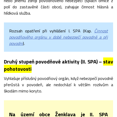
nebo jinému zdroji povodňového nebezpečí (splach ornice z
polí do zastavěné části obce), zahajuje činnost hlásná a
hlídková služba.
Rozsah opatření při vyhlášení I. SPA (Kap.
Činnost
povodňového orgánu v době nebezpečí povodně a při
povodni
).
Druhý stupeň povodňové aktivity (II. SPA) –
stav
pohotovosti
Vyhlašuje příslušný povodňový orgán, když nebezpečí povodně
přerůstá v povodeň, ale nedochází k větším rozlivům a
škodám mimo koryto.
Na území obce Ženklava je II. SPA