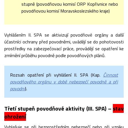
stupně (povodňovou komisí ORP Kopřivnice nebo
povodňovou komisí Moravskoslezského kraje)
Vyhlášením II. SPA se aktivizují povodňové orgány a další
účastníci ochrany před povodněmi, uvádějí se do pohotovosti
prostředky na zabezpečovací práce, provádějí se opatření ke
zmírnění průběhu povodně podle povodňových plánů.
Rozsah opatření při vyhlášení II. SPA (Kap.
Činnost
povodňového orgánu v době nebezpečí povodně a při
povodni
).
Třetí stupeň povodňové aktivity (III. SPA) –
stav
ohrožení
Vyhlašuje se při bezprostředním nebezpečí nebo při vzniku