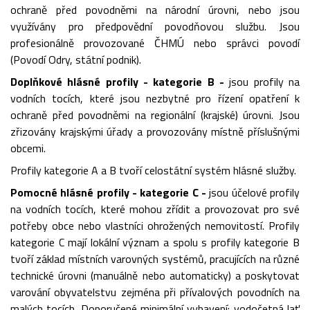
ochraně před povodněmi na národní úrovni, nebo jsou
využívány pro předpovědní povodňovou službu. Jsou
profesionálně provozované ČHMÚ nebo správci povodí
(Povodí Odry, státní podnik).
Doplňkové hlásné profily - kategorie B -
jsou profily na
vodních tocích, které jsou nezbytné pro řízení opatření k
ochraně před povodněmi na regionální (krajské) úrovni. Jsou
zřizovány krajskými úřady a provozovány místně příslušnými
obcemi.
Profily kategorie A a B tvoří celostátní systém hlásné služby.
Pomocné hlásné profily - kategorie C -
jsou účelové profily
na vodních tocích, které mohou zřídit a provozovat pro své
potřeby obce nebo vlastníci ohrožených nemovitostí. Profily
kategorie C mají lokální význam a spolu s profily kategorie B
tvoří základ místních varovných systémů, pracujících na různé
technické úrovni (manuálně nebo automaticky) a poskytovat
varování obyvatelstvu zejména při přívalových povodních na
malých tocích. Doporučené minimální vybavení: vodočetná lať