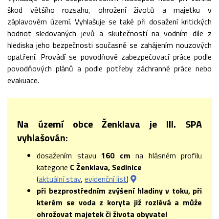
škod většího rozsahu, ohrožení životů a majetku v
záplavovém území. Vyhlašuje se také při dosažení kritických
hodnot sledovaných jevů a skutečností na vodním díle z
hlediska jeho bezpečnosti současně se zahájením nouzových
opatření. Provádí se povodňové zabezpečovací práce podle
povodňových plánů a podle potřeby záchranné práce nebo
evakuace.
Na území obce Ženklava je III. SPA
vyhlašován:
dosažením stavu
160 cm
na hlásném profilu
kategorie
C Ženklava, Sedlnice
(
aktuální stav
,
evidenční list
)
při bezprostředním zvýšení hladiny v toku, při
kterém se voda z koryta již rozlévá a může
ohrožovat majetek či života obyvatel