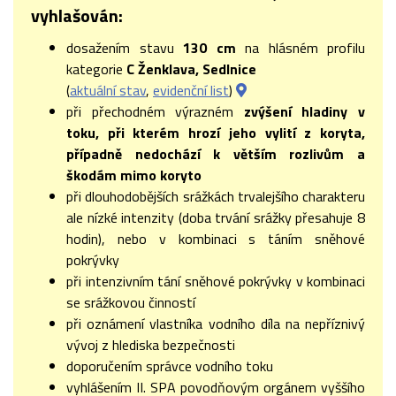
vyhlašován:
dosažením stavu
130 cm
na hlásném profilu
kategorie
C Ženklava, Sedlnice
(
aktuální stav
,
evidenční list
)
při přechodném výrazném
zvýšení hladiny v
toku, při kterém hrozí jeho vylití z koryta,
případně nedochází k větším rozlivům a
škodám mimo koryto
při dlouhodobějších srážkách trvalejšího charakteru
ale nízké intenzity (doba trvání srážky přesahuje 8
hodin), nebo v kombinaci s táním sněhové
pokrývky
při intenzivním tání sněhové pokrývky v kombinaci
se srážkovou činností
při oznámení vlastníka vodního díla na nepříznivý
vývoj z hlediska bezpečnosti
doporučením správce vodního toku
vyhlášením II. SPA povodňovým orgánem vyššího