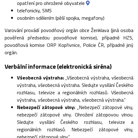
opatření pro ohrožené obyvatele
telefonicky, SMS
osobním sdělením (pěší spojka, megafony)
Varování provádí povodňový orgán obce Ženklava (jiná osoba
pověřená předsedou povodňové komise), případně HZS,
povodňová komise ORP Kopřivnice, Policie ČR, případně jiný
orgán.
Verbální informace (elektronická siréna)
Všeobecná výstraha:
„Všeobecná výstraha, všeobecná
výstraha, všeobecná výstraha. Sledujte vysílání Českého
rozhlasu, televize a regionálních rozhlasů. Všeobecná
výstraha, všeobecná výstraha, všeobecná výstraha.“
Nebezpečí zátopové vlny:
„Nebezpečí zátopové vlny,
nebezpečí zátopové vlny. Ohrožení zátopovou vlnou.
Sledujte vysílání Českého rozhlasu, televize a
regionálních rozhlasů. Nebezpečí zátopové vlny,
nebezpečí zátopové vlny.“