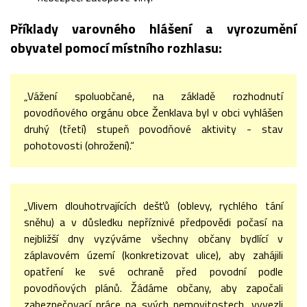
Příklady varovného hlášení a vyrozumění
obyvatel pomocí místního rozhlasu:
„Vážení spoluobčané, na základě rozhodnutí
povodňového orgánu obce Ženklava byl v obci vyhlášen
druhý (třetí) stupeň povodňové aktivity - stav
pohotovosti (ohrožení).“
„Vlivem dlouhotrvajících dešťů (oblevy, rychlého tání
sněhu) a v důsledku nepříznivé předpovědi počasí na
nejbližší dny vyzýváme všechny občany bydlící v
záplavovém území (konkretizovat ulice), aby zahájili
opatření ke své ochraně před povodní podle
povodňových plánů. Žádáme občany, aby započali
zabezpečovací práce na svých nemovitostech, vyvezli