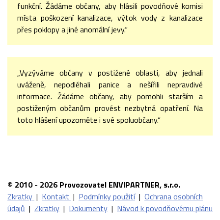
funkční. Žádáme občany, aby hlásili povodňové komisi
místa poškození kanalizace, výtok vody z kanalizace
přes poklopy a jiné anomální jevy.“
„Vyzýváme občany v postižené oblasti, aby jednali
uváženě, nepodléhali panice a nešířili nepravdivé
informace. Žádáme občany, aby pomohli starším a
postiženým občanům provést nezbytná opatření. Na
toto hlášení upozorněte i své spoluobčany.“
© 2010 - 2026 Provozovatel ENVIPARTNER, s.r.o.
Zkratky
|
Kontakt
|
Podmínky použití
|
Ochrana osobních
údajů
|
Zkratky
|
Dokumenty
|
Návod k povodňovému plánu