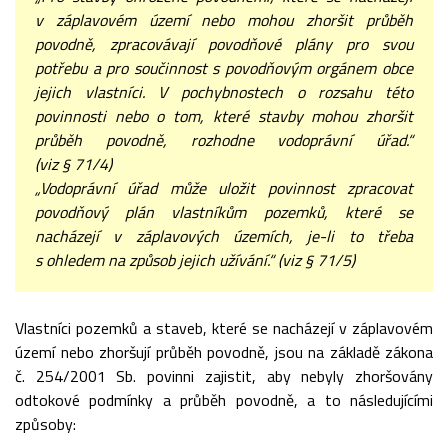
v záplavovém území nebo mohou zhoršit průběh
povodně, zpracovávají povodňové plány pro svou
potřebu a pro součinnost s povodňovým orgánem obce
jejich vlastníci. V pochybnostech o rozsahu této
povinnosti nebo o tom, které stavby mohou zhoršit
průběh povodně, rozhodne vodoprávní úřad.“
(viz § 71/4)
„Vodoprávní úřad může uložit povinnost zpracovat
povodňový plán vlastníkům pozemků, které se
nacházejí v záplavových územích, je-li to třeba
s ohledem na způsob jejich užívání.“ (viz § 71/5)
Vlastníci pozemků a staveb, které se nacházejí v záplavovém
území nebo zhoršují průběh povodně, jsou na základě zákona
č. 254/2001 Sb. povinni zajistit, aby nebyly zhoršovány
odtokové podmínky a průběh povodně, a to následujícími
způsoby: