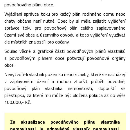
povodňového plánu obce.
Vyjádření správce toku pro každý plán rodinného domu nebo
chaty občana není nutné. Obec by si měla zajistit vyjádření
správce toku pro povodňový plán celého zaplavovaného
území své obce a územního obvodu a toto vyjádření využívat
dle místních znalostí i pro občany.
Soulad věcné a grafické části povodňových plánů vlastníků
s povodňovým plánem obce potvrzují povodňové orgány
obce.
Nevytvoří-li vlastník pozemku nebo stavby, které se nacházejí
v záplavovém území a mohou zhoršit průběh povodně,
povodňový plán vlastníka nemovitosti, dopouští se
přestupku, za který mu může být uložena pokuta až do výše
100.000,- Kč.
Za aktualizace povodňového plánu vlastníka
nemovitosti je odpovědný vlastník nemovitosti,