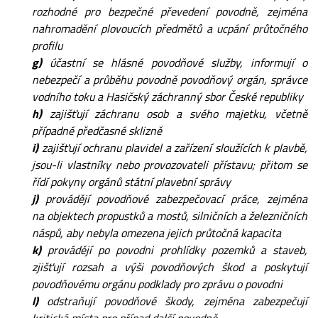
rozhodné pro bezpečné převedení povodně, zejména
nahromadění plovoucích předmětů a ucpání průtočného
profilu
g)
účastní se hlásné povodňové služby, informují o
nebezpečí a průběhu povodně povodňový orgán, správce
vodního toku a Hasičský záchranný sbor České republiky
h)
zajišťují záchranu osob a svého majetku, včetně
případné předčasné sklizně
i)
zajišťují ochranu plavidel a zařízení sloužících k plavbě,
jsou-li vlastníky nebo provozovateli přístavu; přitom se
řídí pokyny orgánů státní plavební správy
j)
provádějí povodňové zabezpečovací práce, zejména
na objektech propustků a mostů, silničních a železničních
náspů, aby nebyla omezena jejich průtočná kapacita
k)
provádějí po povodni prohlídky pozemků a staveb,
zjišťují rozsah a výši povodňových škod a poskytují
povodňovému orgánu podklady pro zprávu o povodni
l)
odstraňují povodňové škody, zejména zabezpečují