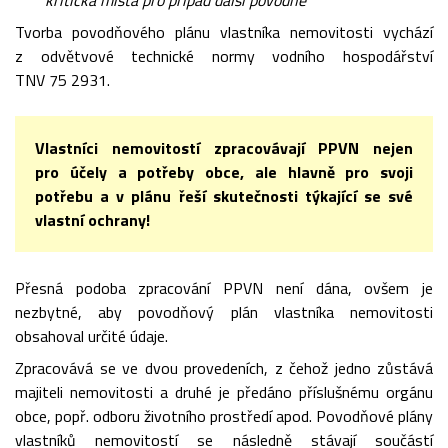
kritická místa pro případ další povodně
Tvorba povodňového plánu vlastníka nemovitosti vychází
z odvětvové technické normy vodního hospodářství
TNV 75 2931.
Vlastníci nemovitostí zpracovávají PPVN nejen
pro účely a potřeby obce, ale hlavně pro svoji
potřebu a v plánu řeší skutečnosti týkající se své
vlastní ochrany!
Přesná podoba zpracování PPVN není dána, ovšem je
nezbytné, aby povodňový plán vlastníka nemovitosti
obsahoval určité údaje.
Zpracovává se ve dvou provedeních, z čehož jedno zůstává
majiteli nemovitosti a druhé je předáno příslušnému orgánu
obce, popř. odboru životního prostředí apod. Povodňové plány
vlastníků nemovitostí se následně stávají součástí