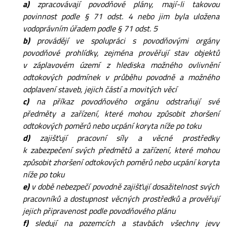
a)
zpracovávají povodňové plány, mají-li takovou
povinnost podle § 71 odst. 4 nebo jim byla uložena
vodoprávním úřadem podle § 71 odst. 5
b)
provádějí ve spolupráci s povodňovými orgány
povodňové prohlídky, zejména prověřují stav objektů
v záplavovém území z hlediska možného ovlivnění
odtokových podmínek v průběhu povodně a možného
odplavení staveb, jejich částí a movitých věcí
c)
na příkaz povodňového orgánu odstraňují své
předměty a zařízení, které mohou způsobit zhoršení
odtokových poměrů nebo ucpání koryta níže po toku
d)
zajišťují pracovní síly a věcné prostředky
k zabezpečení svých předmětů a zařízení, které mohou
způsobit zhoršení odtokových poměrů nebo ucpání koryta
níže po toku
e)
v době nebezpečí povodně zajišťují dosažitelnost svých
pracovníků a dostupnost věcných prostředků a prověřují
jejich připravenost podle povodňového plánu
f)
sledují na pozemcích a stavbách všechny jevy