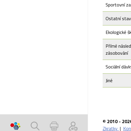
Sportovní za
Ostatní sta
Ekologické š
Přímé násled
zásobování
Sociální dávk
Jiné
© 2010 - 202
Zkratky
|
Kon