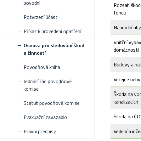
povodni
Rozsah škod
fondu
Potvrzení účasti
Náhradní uby
Příkaz k provedení opatření
Vnitřní vybav
Osnova pro sledování škod
domácností
a činností
Budovy a hal
Povodňová kniha
Veřejné neby
Jednací řád povodňové
komise
Škoda na vo
kanalizacích
Statut povodňové komise
Škoda na ČO
Evakuační zavazadlo
Právní předpisy
Vedení a inže