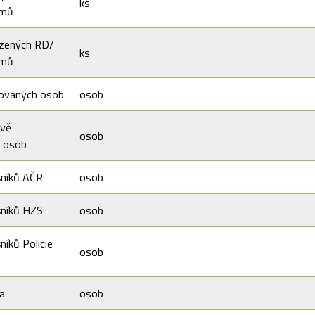
ks
omů
zených RD/
ks
omů
ovaných osob
osob
ově
osob
 osob
šníků AČR
osob
šníků HZS
osob
níků Policie
osob
a
osob