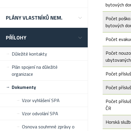
bytových d
PLÁNY VLASTNÍKŮ NEM.
Počet poško
bytových d
PŘÍLOHY
Počet evaku
Počet nouz
Důležité kontakty
ubytovaných
Plán spojení na důležité
Počet příslu
organizace
Dokumenty
Počet příslu
Vzor vyhlášení SPA
Počet přísluš
ČR
Vzor odvolání SPA
Horská služb
Osnova souhrnné zprávy o