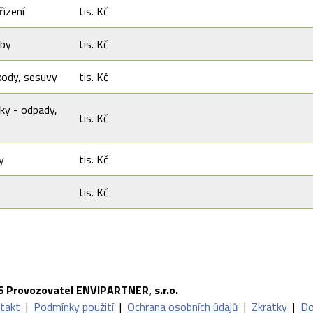
řízení
tis. Kč
vby
tis. Kč
kody, sesuvy
tis. Kč
ky - odpady,
tis. Kč
y
tis. Kč
tis. Kč
6 Provozovatel ENVIPARTNER, s.r.o.
takt
|
Podmínky použití
|
Ochrana osobních údajů
|
Zkratky
|
Do