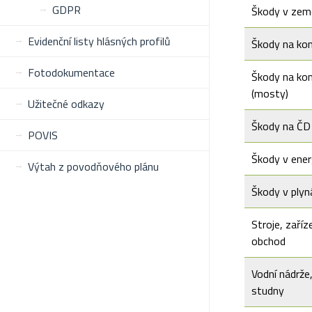
GDPR
Škody v zem
Evidenční listy hlásných profilů
Škody na ko
Fotodokumentace
Škody na ko
(mosty)
Užitečné odkazy
Škody na ČD
POVIS
Škody v ener
Výtah z povodňového plánu
Škody v plyn
Stroje, zaříz
obchod
Vodní nádrže,
studny