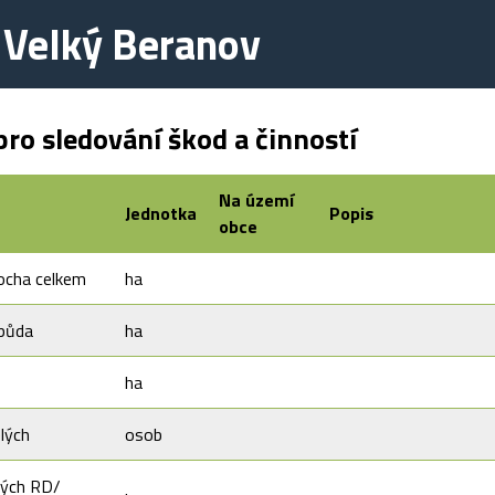
 Velký Beranov
ro sledování škod a činností
Na území
Jednotka
Popis
obce
ocha celkem
ha
půda
ha
ha
lých
osob
ných RD/