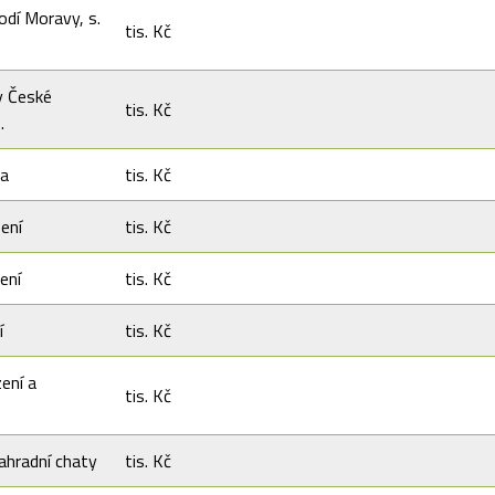
dí Moravy, s.
tis. Kč
y České
tis. Kč
.
ra
tis. Kč
ení
tis. Kč
zení
tis. Kč
í
tis. Kč
zení a
tis. Kč
ahradní chaty
tis. Kč