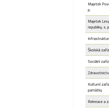
Majetek Povo
p.
Majetek Les
republiky, s. p
Infrastruktu
Školská zaříz
Sociální zaří
Zdravotnictv
Kulturní zaří
památky
Rekreace a z