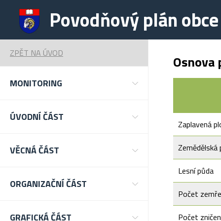
Povodňový plán obce
ZPĚT NA ÚVOD
Osnova p
MONITORING
ÚVODNÍ ČÁST
Zaplavená pl
Zemědělská 
VĚCNÁ ČÁST
Lesní půda
ORGANIZAČNÍ ČÁST
Počet zemře
GRAFICKÁ ČÁST
Počet zniče