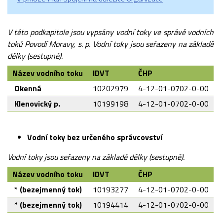
V této podkapitole jsou vypsány vodní toky ve správě vodních
toků Povodí Moravy, s. p. Vodní toky jsou seřazeny na základě
délky (sestupně).
Název vodního toku
IDVT
ČHP
Okenná
10202979
4-12-01-0702-0-00
Klenovický p.
10199198
4-12-01-0702-0-00
Vodní toky bez určeného správcovství
Vodní toky jsou seřazeny na základě délky (sestupně).
Název vodního toku
IDVT
ČHP
* (bezejmenný tok)
10193277
4-12-01-0702-0-00
* (bezejmenný tok)
10194414
4-12-01-0702-0-00