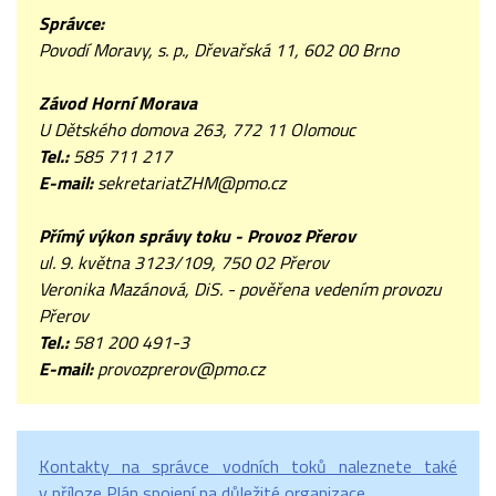
S
právce:
Povodí Moravy, s. p., Dřevařská 11, 602 00 Brno
Závod Horní Morava
U Dětského domova 263, 772 11 Olomouc
Tel.:
585 711 217
E-mail:
sekretariatZHM@pmo.cz
Přímý výkon správy toku - Provoz Přerov
ul. 9. května 3123/109, 750 02 Přerov
Veronika Mazánová, DiS. - pověřena vedením provozu
Přerov
Tel.:
581 200 491-3
E-mail:
provozprerov@pmo.cz
Kontakty na správce vodních toků naleznete také
v příloze Plán spojení na důležité organizace