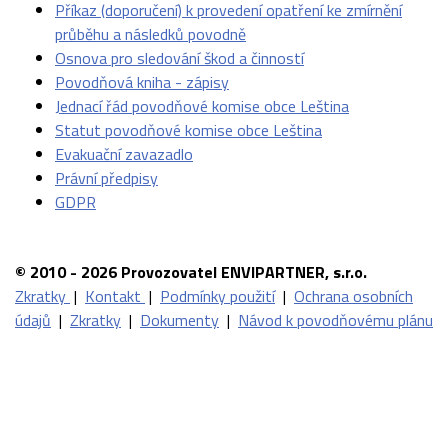
Příkaz (doporučení) k provedení opatření ke zmírnění
průběhu a následků povodně
Osnova pro sledování škod a činností
Povodňová kniha - zápisy
Jednací řád povodňové komise obce Leština
Statut povodňové komise obce Leština
Evakuační zavazadlo
Právní předpisy
GDPR
© 2010 - 2026 Provozovatel ENVIPARTNER, s.r.o.
Zkratky
|
Kontakt
|
Podmínky použití
|
Ochrana osobních
údajů
|
Zkratky
|
Dokumenty
|
Návod k povodňovému plánu