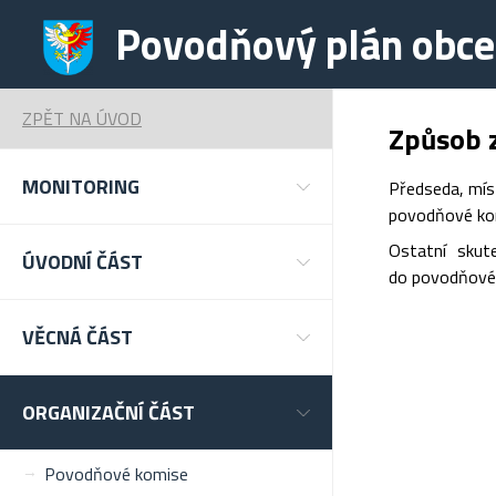
Povodňový plán obce 
ZPĚT NA ÚVOD
Způsob z
MONITORING
Předseda, mís
povodňové komi
Ostatní skut
ÚVODNÍ ČÁST
do povodňovéh
VĚCNÁ ČÁST
ORGANIZAČNÍ ČÁST
Povodňové komise