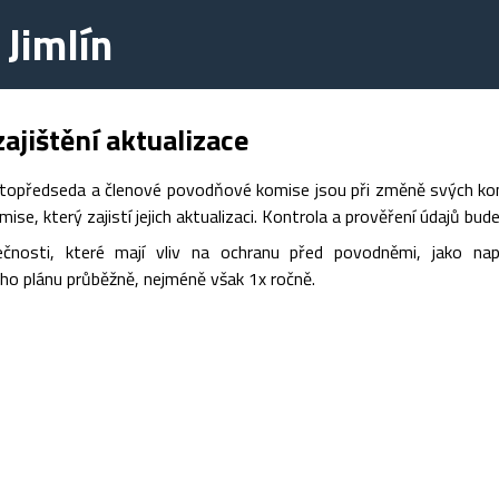
Jimlín
ajištění aktualizace
topředseda a členové povodňové komise jsou při změně svých konta
se, který zajistí jejich aktualizaci. Kontrola a prověření údajů bud
ečnosti, které mají vliv na ochranu před povodněmi, jako na
o plánu průběžně, nejméně však 1x ročně.