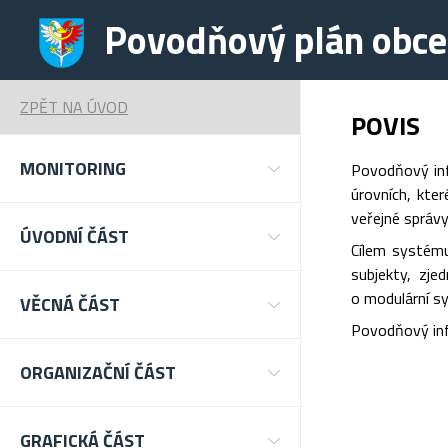
Povodňový plán obce 
ZPĚT NA ÚVOD
POVIS
MONITORING
Povodňový inf
úrovních, kte
veřejné správy
ÚVODNÍ ČÁST
Cílem systému
subjekty, zje
o modulární sy
VĚCNÁ ČÁST
Povodňový inf
ORGANIZAČNÍ ČÁST
GRAFICKÁ ČÁST