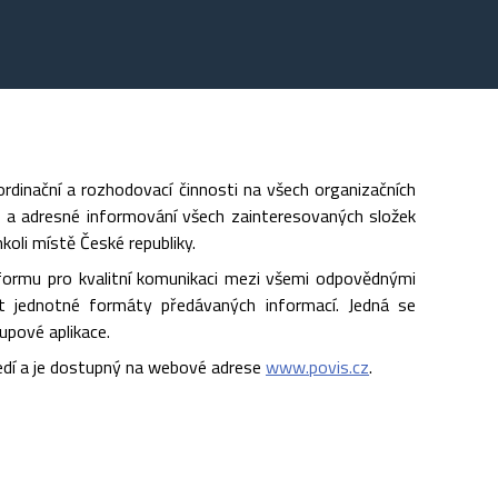
dinační a rozhodovací činnosti na všech organizačních
né a adresné informování všech zainteresovaných složek
oli místě České republiky.
formu pro kvalitní komunikaci mezi všemi odpovědnými
tit jednotné formáty předávaných informací. Jedná se
upové aplikace.
edí a je dostupný na webové adrese
www.povis.cz
.