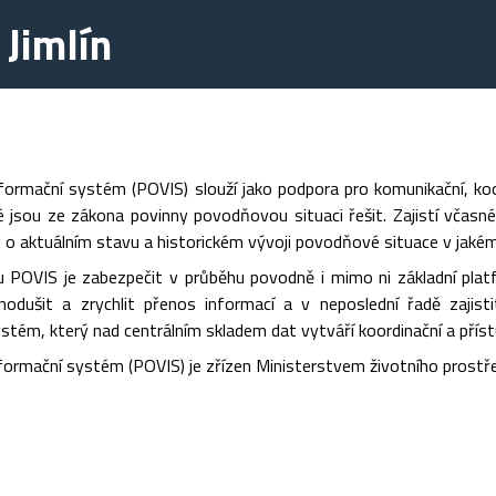
Jimlín
ormační systém (POVIS) slouží jako podpora pro komunikační, koor
ré jsou ze zákona povinny povodňovou situaci řešit. Zajistí včas
 o aktuálním stavu a historickém vývoji povodňové situace v jakémk
 POVIS je zabezpečit v průběhu povodně i mimo ni základní plat
dnodušit a zrychlit přenos informací a v neposlední řadě zajis
stém, který nad centrálním skladem dat vytváří koordinační a příst
ormační systém (POVIS) je zřízen Ministerstvem životního prostř