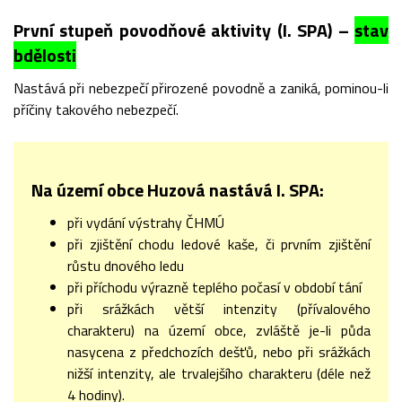
První stupeň povodňové aktivity (I. SPA) –
stav
bdělosti
Nastává při nebezpečí přirozené povodně a zaniká, pominou-li
příčiny takového nebezpečí.
Na území obce Huzová nastává I. SPA:
při vydání výstrahy ČHMÚ
při zjištění chodu ledové kaše, či prvním zjištění
růstu dnového ledu
při příchodu výrazně teplého počasí v období tání
při srážkách větší intenzity (přívalového
charakteru) na území obce, zvláště je-li půda
nasycena z předchozích dešťů, nebo při srážkách
nižší intenzity, ale trvalejšího charakteru (déle než
4 hodiny).