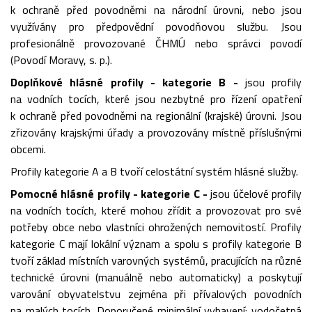
k ochraně před povodněmi na národní úrovni, nebo jsou
využívány pro předpovědní povodňovou službu. Jsou
profesionálně provozované ČHMÚ nebo správci povodí
(Povodí Moravy, s. p.).
Doplňkové hlásné profily - kategorie B -
jsou profily
na vodních tocích, které jsou nezbytné pro řízení opatření
k ochraně před povodněmi na regionální (krajské) úrovni. Jsou
zřizovány krajskými úřady a provozovány místně příslušnými
obcemi.
Profily kategorie A a B tvoří celostátní systém hlásné služby.
Pomocné hlásné profily - kategorie C -
jsou účelové profily
na vodních tocích, které mohou zřídit a provozovat pro své
potřeby obce nebo vlastníci ohrožených nemovitostí. Profily
kategorie C mají lokální význam a spolu s profily kategorie B
tvoří základ místních varovných systémů, pracujících na různé
technické úrovni (manuálně nebo automaticky) a poskytují
varování obyvatelstvu zejména při přívalových povodních
na malých tocích. Doporučené minimální vybavení: vodočetná