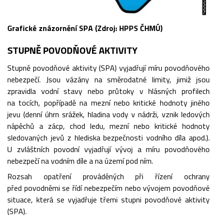
Grafické znázornění SPA (Zdroj: HPPS ČHMÚ)
STUPNĚ POVODŇOVÉ AKTIVITY
Stupně povodňové aktivity (SPA) vyjadřují míru povodňového
nebezpečí. Jsou vázány na směrodatné limity, jimiž jsou
zpravidla vodní stavy nebo průtoky v hlásných profilech
na tocích, popřípadě na mezní nebo kritické hodnoty jiného
jevu (denní úhrn srážek, hladina vody v nádrži, vznik ledových
nápěchů a zácp, chod ledu, mezní nebo kritické hodnoty
sledovaných jevů z hlediska bezpečnosti vodního díla apod.).
U zvláštních povodní vyjadřují vývoj a míru povodňového
nebezpečí na vodním díle a na území pod ním.
Rozsah opatření prováděných při řízení ochrany
před povodněmi se řídí nebezpečím nebo vývojem povodňové
situace, která se vyjadřuje třemi stupni povodňové aktivity
(SPA).