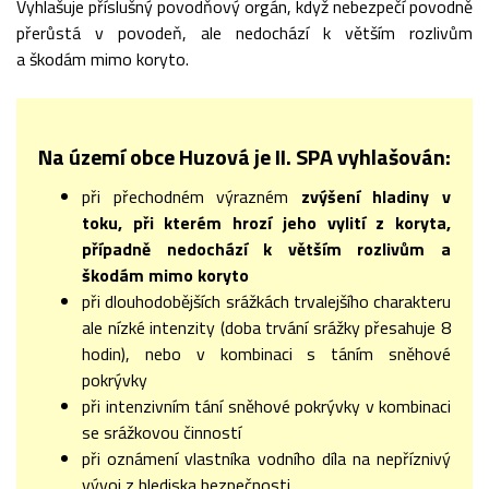
Vyhlašuje příslušný povodňový orgán, když nebezpečí povodně
přerůstá v povodeň, ale nedochází k větším rozlivům
a škodám mimo koryto.
Na území obce Huzová je II. SPA vyhlašován:
při přechodném výrazném
zvýšení hladiny v
toku, při kterém hrozí jeho vylití z koryta,
případně nedochází k větším rozlivům a
škodám mimo koryto
při dlouhodobějších srážkách trvalejšího charakteru
ale nízké intenzity (doba trvání srážky přesahuje 8
hodin), nebo v kombinaci s táním sněhové
pokrývky
při intenzivním tání sněhové pokrývky v kombinaci
se srážkovou činností
při oznámení vlastníka vodního díla na nepříznivý
vývoj z hlediska bezpečnosti