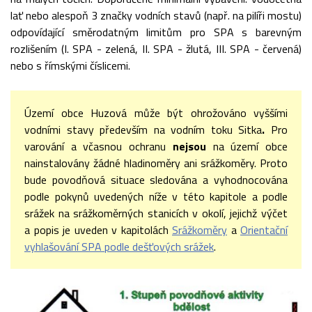
lať nebo alespoň 3 značky vodních stavů (např. na pilíři mostu)
odpovídající směrodatným limitům pro SPA s barevným
rozlišením (I. SPA - zelená, II. SPA - žlutá, III. SPA - červená)
nebo s římskými číslicemi.
Území obce Huzová může být ohrožováno vyššími
vodními stavy především na vodním toku Sitka
.
Pro
varování a včasnou ochranu
nejsou
na území obce
nainstalovány žádné hladinoměry ani srážkoměry. Proto
bude povodňová situace sledována a vyhodnocována
podle pokynů uvedených níže v této kapitole a podle
srážek na srážkoměrných stanicích v okolí, jejichž výčet
a popis je uveden v kapitolách
Srážkoměry
a
Orientační
vyhlašování SPA podle dešťových srážek
.