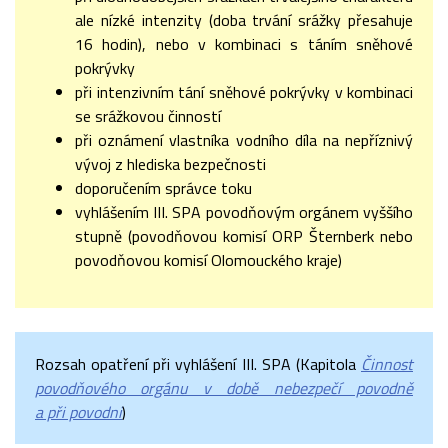
ale nízké intenzity (doba trvání srážky přesahuje
16 hodin), nebo v kombinaci s táním sněhové
pokrývky
při intenzivním tání sněhové pokrývky v kombinaci
se srážkovou činností
při oznámení vlastníka vodního díla na nepříznivý
vývoj z hlediska bezpečnosti
doporučením správce toku
vyhlášením III. SPA povodňovým orgánem vyššího
stupně (povodňovou komisí ORP Šternberk nebo
povodňovou komisí Olomouckého kraje)
Rozsah opatření při vyhlášení III. SPA (Kapitola
Činnost
povodňového orgánu v době nebezpečí povodně
a při povodni
)