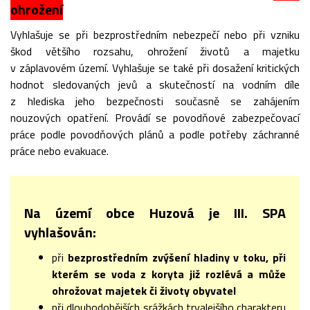
ohrožení
Vyhlašuje se při bezprostředním nebezpečí nebo při vzniku
škod většího rozsahu, ohrožení životů a majetku
v záplavovém území. Vyhlašuje se také při dosažení kritických
hodnot sledovaných jevů a skutečností na vodním díle
z hlediska jeho bezpečnosti současně se zahájením
nouzových opatření. Provádí se povodňové zabezpečovací
práce podle povodňových plánů a podle potřeby záchranné
práce nebo evakuace.
Na území obce Huzová je III. SPA
vyhlašován:
při
bezprostředním zvýšení hladiny v toku, při
kterém se voda z koryta již rozlévá a může
ohrožovat majetek či životy obyvatel
při dlouhodobějších srážkách trvalejšího charakteru