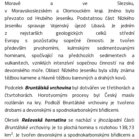
Moravě a ve Slezsku,
v Moravskoslezském a Olomouckém kraji. Jméno bylo
převzato od Hrubého Jeseníku. Podstatnou část Nízkého
Jeseníku spravuje Vojenský újezd Libavá. Je jedním
z nejstarších geologických celků střední
Evropy s pozůstatky sopečné činnosti. Je tvořen
především prvohorními, kulmskými sedimentovanými
horninami, spočívající na předchozích sedimentech a
vulkanitech, vzniklých intenzívní sopečnou činností na dně
devonského moře. Oblast Nízkého Jeseníku byla vždy známa
těžbou kamene a hlavně těžbou barevných a drahých kovů.
Podcelek
Bruntálská vrchovina
byl dotvářen ve třetihorách a
čtvrtohorách. Horotvornými procesy byl Český masív
rozlámán na kry. Podloží Bruntálské vrchoviny je tvořeno
drobami a devonskými a spodnokarbonskými břidlicemi.
Okrsek
Rešovská hornatina
se nachází v jihozápadní části
Bruntálské vrchoviny.
Je to plochá hornina s rozlohou 138,73
2
km
. Je tvořen devonskými a spodnokarbonskými břidlicemi a