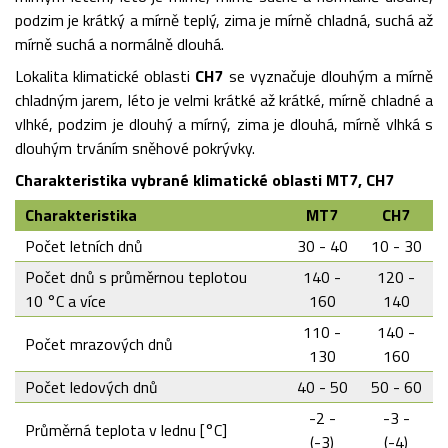
podzim je krátký a mírně teplý, zima je mírně chladná, suchá až
mírně suchá a normálně dlouhá.
Lokalita klimatické oblasti
CH7
se vyznačuje dlouhým a mírně
chladným jarem, léto je velmi krátké až krátké, mírně chladné a
vlhké, podzim je dlouhý a mírný, zima je dlouhá, mírně vlhká s
dlouhým trváním sněhové pokrývky.
Charakteristika vybrané klimatické oblasti MT7, CH7
Charakteristika
MT7
CH7
Počet letních dnů
30 - 40
10 - 30
Počet dnů s průměrnou teplotou
140 -
120 -
10 °C a více
160
140
110 -
140 -
Počet mrazových dnů
130
160
Počet ledových dnů
40 - 50
50 - 60
-2 -
-3 -
Průměrná teplota v lednu [°C]
(-3)
(-4)