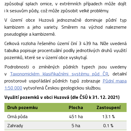
způsobují splach ornice, v extrémních případech může dojít
i k sesuvům půdy, což může způsobit velké problémy.
V území obce Huzová jednoznačně dominuje půdní typ
kambizem a jeho variety. Směrem na východ nalezneme
pseudogleje a kambizemě.
Celková rozloha řešeného území činí 3 439 ha. Níže uvedená
tabulka popisuje procentuální podíly jednotlivých druhů využití
pozemků, které se v území obce vyskytují.
Podrobnosti o zmíněných půdních typech jsou uvedeny
v
Taxonomickém klasifikačními systému půd ČR
, detailní
prostorové uspořádání půdních typů zobrazuje
Půdní mapa
1:50 000
vytvořená Českou geologickou službou.
Využití pozemků v obci Huzová (dle ČSÚ k 31. 12. 2021)
Druh pozemku
Plocha
Zastoupení
Orná půda
451 ha
13.1 %
Zahrady
5 ha
0.1 %