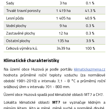
Sady
3 ha
0.1 %
Trvalé travní porosty
1 419 ha
41.3 %
Lesní půda
1 405 ha
40.9 %
Vodní plochy
9 ha
0.3 %
Zastavěné plochy
12 ha
0.3 %
Ostatní plochy
135 ha
3.9 %
Celková výměra k.ú.
3439 ha
100 %
Klimatické charakteristiky
Na území obce Huzová je podle portálu
klimatickazmena.cz
hodnota průměrné roční teploty vzduchu (za normálové
období 1981-2010) v intervalu 7,1 - 8 °C a průměrný roční
srážkový úhrn v intervalu 701 - 800 mm.
Území obce Huzová spadá pod klimatické oblasti MT7 a CH7.
Lokalita klimatické oblasti
MT7
se vyznačuje
klidným a
mírným létem, léto je mírné, mírně suché a normálně dlouhé,