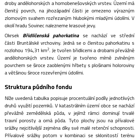
droby andělohorských a hornobenešovských vrstev. Území má
členitý povrch, na jihozápadní části je omezeno výrazným
zlomovým svahem rozřezaným hlubokými mladými údolími. V
okolí hradu Sovinec nalezneme krasové jevy.
Okrsek
Břidličenská pahorkatina
se nachází ve střední
části Bruntálské vrchoviny. Jedná se o členitou pahorkatinu s
2
rozlohou 194,31 km
. Je tvořen břidlicemi a drobami převážně
andělohorských vrstev. Území je tvořeno mírně zvlněným
povrchem se široce zaoblenými hřbety s plošinami holoroviny
a většinou široce rozevřenými údolími.
Struktura půdního fondu
Níže uvedená tabulka popisuje procentuální podíly jednotlivých
druhů využití pozemků. V katastrálním území obce se nachází
převážně zemědělská půda, v jejímž rámci dominují trvalé
travní porosty a orná půda. Tyto plochy jsou na přívalové
srážky nejcitlivější zejména díky své malé retenční schopnosti.
Přívalové srážky potom v kombinaci se sklonitostí terénu