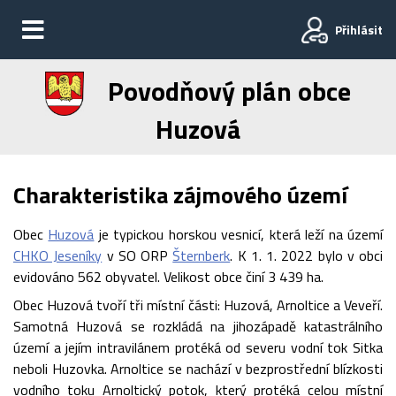
Přihlásit
Povodňový plán obce
Huzová
Charakteristika zájmového území
Obec
Huzová
je typickou horskou vesnicí, která leží na území
CHKO Jeseníky
v SO ORP
Šternberk
. K 1. 1. 2022 bylo v obci
evidováno 562 obyvatel. Velikost obce činí 3 439 ha.
Obec Huzová tvoří tři místní části: Huzová, Arnoltice a Veveří.
Samotná Huzová se rozkládá na jihozápadě katastrálního
území a jejím intravilánem protéká od severu vodní tok Sitka
neboli Huzovka. Arnoltice se nachází v bezprostřední blízkosti
vodního toku Arnoltický potok, který protéká celou místní