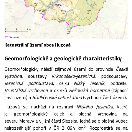
Katastrální území obce Huzová
Geomorfologické a geologické charakteristiky
Geomorfologicky náleží zájmové území do provincie
Česká
vysočina
, soustavy
Krkonošsko-jesenická,
podsoustavy
Jesenická podsoustava
, celku
Nízký Jeseník
, podcelku
Bruntálská vrchovina
a okrsků
Rešovská hornatina
(západní
část území) a
Břidličenská pahorkatina
(východní část území)
.
Huzová se nachází na rozhraní
Nízkého Jeseníka
, které
je geomorfologický celek a plochá vrchovina na
severu Moravy a v jižní části Slezska. Jedná se o plošně vůbec
2
nejrozsáhlejší pohoří v ČR 2 894 km
. Rozprostírá se na