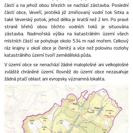
částí a na jehož obou březích se nachází zástavba. Poslední
částí obce, Veveří, protéká již zmiňovaný vodní tok Sitka a
také Veverský potok, jehož délka je kratší než 2 km. Po pravé
straně břehů obou těchto vodních toků je situována
zástavba. Nadmořská výška na katastrálním území všech
místních částí se pohybuje okolo 534 m nad mořem. Celkový
ráz krajiny v okolí obce je členitý a více než polovinu rozlohy
katastrálního území tvoří zemědělská půda.
V území obce se nenachází žádné maloplošné ani velkoplošné
zvláště chráněné území. Rovněž do území obce nezasahuje
žádná ptačí oblast ani evropsky významná lokalita.