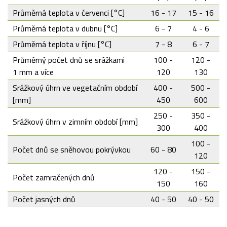
Průměrná teplota v červenci [°C]
16 - 17
15 - 16
Průměrná teplota v dubnu [°C]
6 - 7
4 - 6
Průměrná teplota v říjnu [°C]
7 - 8
6 - 7
Průměrný počet dnů se srážkami
100 -
120 -
1 mm a více
120
130
Srážkový úhrn ve vegetačním období
400 -
500 -
[mm]
450
600
250 -
350 -
Srážkový úhrn v zimním období [mm]
300
400
100 -
Počet dnů se sněhovou pokrývkou
60 - 80
120
120 -
150 -
Počet zamračených dnů
150
160
Počet jasných dnů
40 - 50
40 - 50