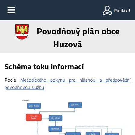
Přihlásit
Povodňový plán obce
Huzová
Schéma toku informací
Podle
Metodického pokynu pro hlásnou a předpovědní
povodňovou službu