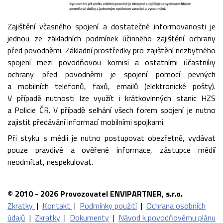
Zajištění včasného spojení a dostatečné informovanosti je
jednou ze základních podmínek účinného zajištění ochrany
před povodněmi. Základní prostředky pro zajištění nezbytného
spojení mezi povodňovou komisí a ostatními účastníky
ochrany před povodněmi je spojení pomocí pevných
a mobilních telefonů, faxů, emailů (elektronické pošty).
V případě nutnosti lze využít i krátkovlnných stanic HZS
a Policie ČR. V případě selhání všech forem spojení je nutno
zajistit předávání informací mobilními spojkami.
Při styku s médii je nutno postupovat obezřetně, vydávat
pouze pravdivé a ověřené informace, zástupce médií
neodmítat, nespekulovat.
© 2010 - 2026 Provozovatel ENVIPARTNER, s.r.o.
Zkratky
|
Kontakt
|
Podmínky použití
|
Ochrana osobních
údajů
|
Zkratky
|
Dokumenty
|
Návod k povodňovému plánu