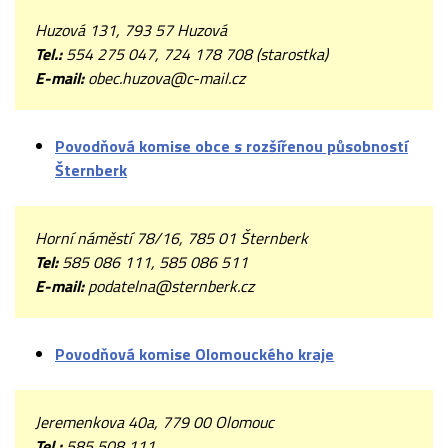
Huzová 131, 793 57 Huzová
Tel.:
554 275 047, 724 178 708 (starostka)
E-mail:
obec.huzova@c-mail.cz
Povodňová komise obce s rozšířenou působností
Šternberk
Horní náměstí 78/16, 785 01 Šternberk
Tel:
585 086 111, 585 086 511
E-mail:
podatelna@sternberk.cz
Povodňová komise Olomouckého kraje
Jeremenkova 40a, 779 00 Olomouc
Tel.:
585 508 111