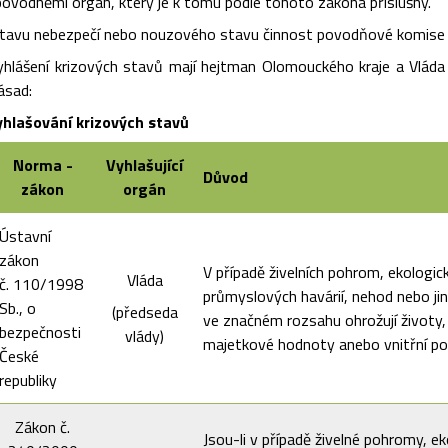
povodněmi orgán, který je k tomu podle tohoto zákona příslušný.
 stavu nebezpečí nebo nouzového stavu činnost povodňové komise
yhlášení krizových stavů mají hejtman Olomouckého kraje a Vláda 
ásad:
yhlašování krizových stavů
Norma -
Vyhlašující
Důvod
zákon
orgán
Ústavní
zákon
V případě živelních pohrom, ekologi
Vláda
č. 110/1998
průmyslových havárií, nehod nebo ji
Sb., o
(předseda
ve značném rozsahu ohrožují životy,
bezpečnosti
vlády)
majetkové hodnoty anebo vnitřní p
České
republiky
Zákon č.
Jsou-li v případě živelné pohromy, e