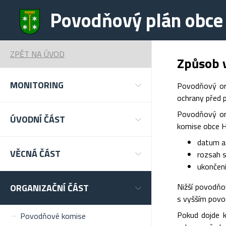
Povodňový plán obce 
ZPĚT NA ÚVOD
Způsob 
MONITORING
Povodňový or
ochrany před p
Povodňový or
ÚVODNÍ ČÁST
komise obce H
datum a
VĚCNÁ ČÁST
rozsah 
ukončení
Nižší povodňo
ORGANIZAČNÍ ČÁST
s vyšším povo
Pokud dojde k
Povodňové komise