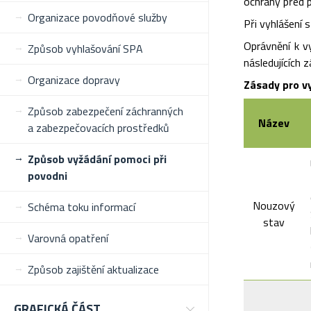
ochrany před 
Organizace povodňové služby
Při vyhlášení
Oprávnění k v
Způsob vyhlašování SPA
následujících z
Organizace dopravy
Zásady pro v
Způsob zabezpečení záchranných
Název
a zabezpečovacích prostředků
Způsob vyžádání pomoci při
povodni
Nouzový
Schéma toku informací
stav
Varovná opatření
Způsob zajištění aktualizace
GRAFICKÁ ČÁST