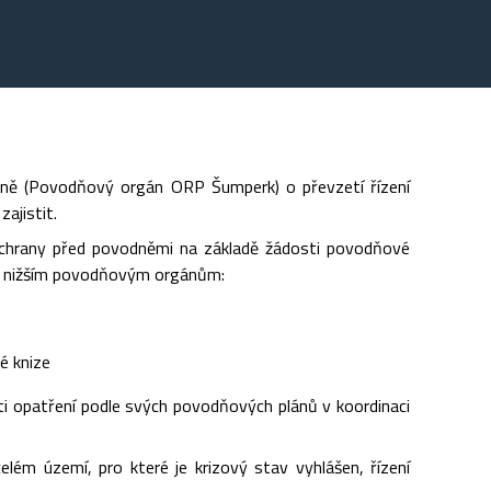
ně (Povodňový orgán ORP Šumperk) o převzetí řízení
ajistit.
chrany před povodněmi na základě žádosti povodňové
ým nižším povodňovým orgánům:
é knize
ti opatření podle svých povodňových plánů v koordinaci
lém území, pro které je krizový stav vyhlášen, řízení