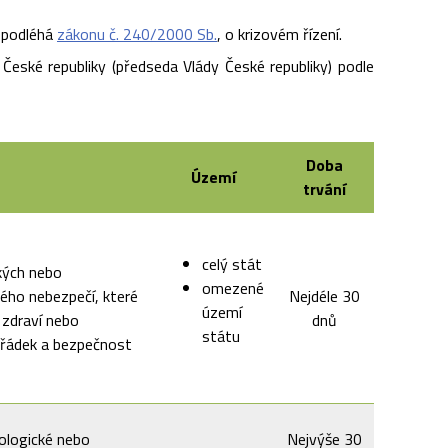
 podléhá
zákonu č. 240/2000 Sb.
, o krizovém řízení.
České republiky (předseda Vlády České republiky) podle
Doba
Území
trvání
celý stát
ckých nebo
omezené
ného nebezpečí, které
Nejdéle 30
území
 zdraví nebo
dnů
státu
ořádek a bezpečnost
kologické nebo
Nejvýše 30