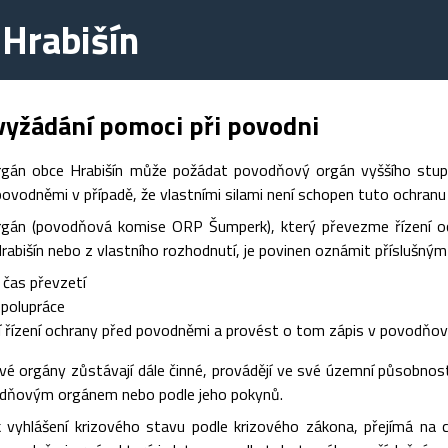
Hrabišín
vyžádání pomoci při povodni
gán obce Hrabišín může požádat povodňový orgán vyššího stup
ovodněmi v případě, že vlastními silami není schopen tuto ochranu z
gán (povodňová komise ORP Šumperk), který převezme řízení o
rabišín nebo z vlastního rozhodnutí, je povinen oznámit příslušn
 čas převzetí
spolupráce
 řízení ochrany před povodněmi a provést o tom zápis v povodňov
vé orgány zůstávají dále činné, provádějí ve své územní působnos
dňovým orgánem nebo podle jeho pokynů.
 vyhlášení krizového stavu podle krizového zákona, přejímá na ce