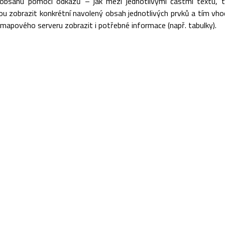
 obsahu pomocí odkazů – jak mezi jednotlivými částmi textu, 
u zobrazit konkrétní navolený obsah jednotlivých prvků a tím vho
 mapového serveru zobrazit i potřebné informace (např. tabulky).