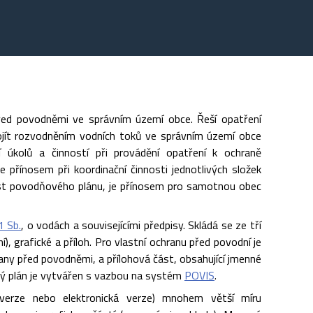
řed povodněmi ve správním území obce. Řeší opatření
jít rozvodněním vodních toků ve správním území obce
 úkolů a činností při provádění opatření k ochraně
přínosem při koordinační činnosti jednotlivých složek
ást povodňového plánu, je přínosem pro samotnou obec
1 Sb.
, o vodách a souvisejícími předpisy. Skládá se ze tří
í), grafické a příloh. Pro vlastní ochranu před povodní je
hrany před povodněmi, a přílohová část, obsahující jmenné
ý plán je vytvářen s vazbou na systém
POVIS
.
á verze nebo elektronická verze) mnohem větší míru