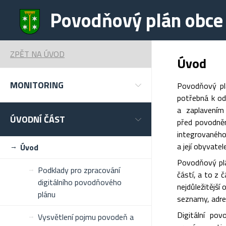
Povodňový plán obce 
ZPĚT NA ÚVOD
Úvod
MONITORING
Povodňový plá
potřebná k od
a zaplavením
ÚVODNÍ ČÁST
před povodněm
integrovaného
a její obyvate
Úvod
Povodňový plá
Podklady pro zpracování
částí, a to z 
digitálního povodňového
nejdůležitější
plánu
seznamy, adre
Digitální po
Vysvětlení pojmu povodeň a