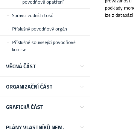
provázanosti
povodňová opatření
podklady moho
lze z databází
Správci vodních toků
Příslušný povodňový orgán
Příslušné související povodňové
komise
VĚCNÁ ČÁST
ORGANIZAČNÍ ČÁST
GRAFICKÁ ČÁST
PLÁNY VLASTNÍKŮ NEM.