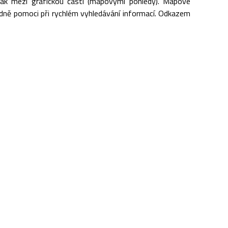
tak mezi grafickou částí (mapovými pohledy). Mapové
dně pomoci při rychlém vyhledávání informací. Odkazem