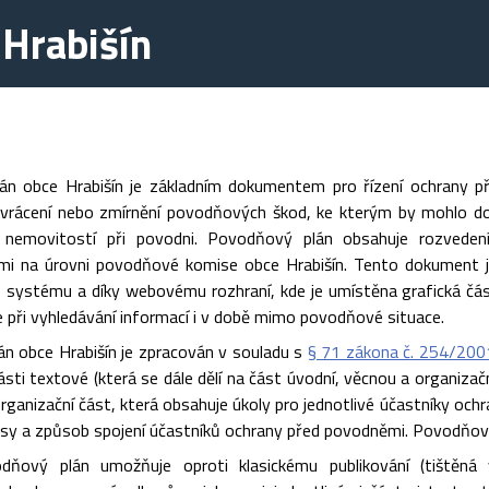
Hrabišín
n obce Hrabišín je základním dokumentem pro řízení ochrany p
vrácení nebo zmírnění povodňových škod, ke kterým by mohlo do
 nemovitostí při povodni. Povodňový plán obsahuje rozvedení
i na úrovni povodňové komise obce Hrabišín. Tento dokument je 
 systému a díky webovému rozhraní, kde je umístěna grafická č
le při vyhledávání informací i v době mimo povodňové situace.
n obce Hrabišín je zpracován v souladu s
§ 71 zákona č. 254/200
části textové (která se dále dělí na část úvodní, věcnou a organizačn
 organizační část, která obsahuje úkoly pro jednotlivé účastníky oc
sy a způsob spojení účastníků ochrany před povodněmi. Povodňov
vodňový plán umožňuje oproti klasickému publikování (tištěn