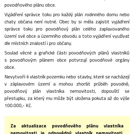
povodňového plánu obce.
Vyjádření správce toku pro každý plán rodinného domu nebo
chaty občana není nutné. Obec by si měla zajistit vyjádření
správce toku pro povodňový plán celého zaplavovaného
území své obce a územního obvodu a toto vyjádření využívat
dle místních znalostí i pro občany.
Soulad věcné a grafické části povodňových plánů vlastníků
s povodňovým plánem obce potvrzují povodňové orgány
obce.
Nevytvoří-li vlastník pozemku nebo stavby, které se nacházejí
v záplavovém území a mohou zhoršit průběh povodně,
povodňový plán vlastníka nemovitosti, dopouští se
přestupku, za který mu může být uložena pokuta až do výše
100.000,- Kč.
Za aktualizace povodňového plánu vlastníka
nemovitosti je odpovědný vlastník nemovitosti,