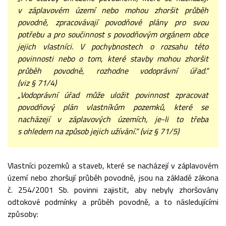
v záplavovém území nebo mohou zhoršit průběh
povodně, zpracovávají povodňové plány pro svou
potřebu a pro součinnost s povodňovým orgánem obce
jejich vlastníci. V pochybnostech o rozsahu této
povinnosti nebo o tom, které stavby mohou zhoršit
průběh povodně, rozhodne vodoprávní úřad.“
(viz § 71/4)
„Vodoprávní úřad může uložit povinnost zpracovat
povodňový plán vlastníkům pozemků, které se
nacházejí v záplavových územích, je-li to třeba
s ohledem na způsob jejich užívání.“ (viz § 71/5)
Vlastníci pozemků a staveb, které se nacházejí v záplavovém
území nebo zhoršují průběh povodně, jsou na základě zákona
č. 254/2001 Sb. povinni zajistit, aby nebyly zhoršovány
odtokové podmínky a průběh povodně, a to následujícími
způsoby: