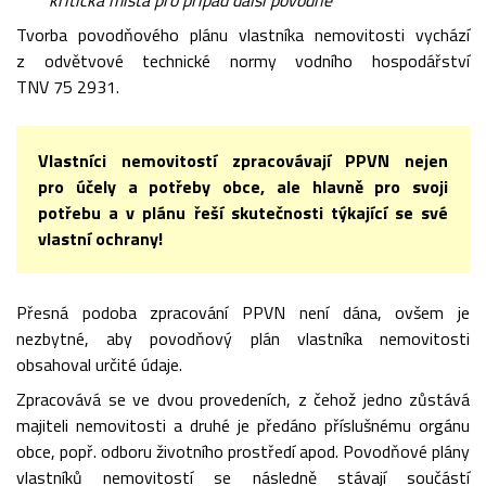
kritická místa pro případ další povodně
Tvorba povodňového plánu vlastníka nemovitosti vychází
z odvětvové technické normy vodního hospodářství
TNV 75 2931.
Vlastníci nemovitostí zpracovávají PPVN nejen
pro účely a potřeby obce, ale hlavně pro svoji
potřebu a v plánu řeší skutečnosti týkající se své
vlastní ochrany!
Přesná podoba zpracování PPVN není dána, ovšem je
nezbytné, aby povodňový plán vlastníka nemovitosti
obsahoval určité údaje.
Zpracovává se ve dvou provedeních, z čehož jedno zůstává
majiteli nemovitosti a druhé je předáno příslušnému orgánu
obce, popř. odboru životního prostředí apod. Povodňové plány
vlastníků nemovitostí se následně stávají součástí