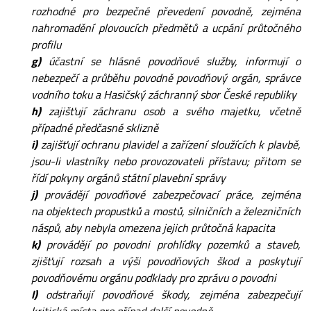
rozhodné pro bezpečné převedení povodně, zejména
nahromadění plovoucích předmětů a ucpání průtočného
profilu
g)
účastní se hlásné povodňové služby, informují o
nebezpečí a průběhu povodně povodňový orgán, správce
vodního toku a Hasičský záchranný sbor České republiky
h)
zajišťují záchranu osob a svého majetku, včetně
případné předčasné sklizně
i)
zajišťují ochranu plavidel a zařízení sloužících k plavbě,
jsou-li vlastníky nebo provozovateli přístavu; přitom se
řídí pokyny orgánů státní plavební správy
j)
provádějí povodňové zabezpečovací práce, zejména
na objektech propustků a mostů, silničních a železničních
náspů, aby nebyla omezena jejich průtočná kapacita
k)
provádějí po povodni prohlídky pozemků a staveb,
zjišťují rozsah a výši povodňových škod a poskytují
povodňovému orgánu podklady pro zprávu o povodni
l)
odstraňují povodňové škody, zejména zabezpečují