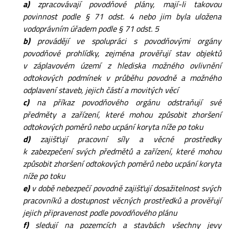
a)
zpracovávají povodňové plány, mají-li takovou
povinnost podle § 71 odst. 4 nebo jim byla uložena
vodoprávním úřadem podle § 71 odst. 5
b)
provádějí ve spolupráci s povodňovými orgány
povodňové prohlídky, zejména prověřují stav objektů
v záplavovém území z hlediska možného ovlivnění
odtokových podmínek v průběhu povodně a možného
odplavení staveb, jejich částí a movitých věcí
c)
na příkaz povodňového orgánu odstraňují své
předměty a zařízení, které mohou způsobit zhoršení
odtokových poměrů nebo ucpání koryta níže po toku
d)
zajišťují pracovní síly a věcné prostředky
k zabezpečení svých předmětů a zařízení, které mohou
způsobit zhoršení odtokových poměrů nebo ucpání koryta
níže po toku
e)
v době nebezpečí povodně zajišťují dosažitelnost svých
pracovníků a dostupnost věcných prostředků a prověřují
jejich připravenost podle povodňového plánu
f)
sledují na pozemcích a stavbách všechny jevy