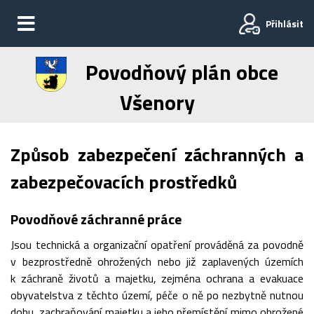
Přihlásit
Povodňový plán obce
Všenory
Způsob zabezpečení záchranných a
zabezpečovacích prostředků
Povodňové záchranné práce
Jsou technická a organizační opatření prováděná za povodně
v bezprostředně ohrožených nebo již zaplavených územích
k záchraně životů a majetku, zejména ochrana a evakuace
obyvatelstva z těchto území, péče o ně po nezbytně nutnou
dobu, zachraňování majetku a jeho přemístění mimo ohrožené