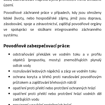
území.
Povodňové záchranné práce v případech, kdy jsou ohroženy
lidské životy, nebo hospodářské zájmy, jimiž jsou doprava,
zásobování, spoje a zdravotnictví, zajišťují povodňové orgány
ve spolupráci se složkami integrovaného záchranného
systému.
Povodňové zabezpečovací práce:
odstraňování překážek ve vodním toku a v profilu
objektů (propustky, mosty) znemožňujících plynulý
odtok vody
rozrušování ledových nápěchů a zácp ve vodním toku
ochrana koryta a břehů proti narušování povodňovým
průtokem a zajišťování břehových nátrží
opatření proti přelití nebo protržení ochranných hrází
opatření proti přelití nebo protržení hrází vodních děl
zadržujících vodu
provizorní uzavírání protržených hrází