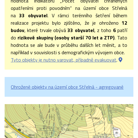
hodnota indikátoru „Počet obyvatel chráněných
opatřeními proti povodním“ na území obce Střelná
na
33 obyvatel
. V rámci terénního šetření během
realizace projektu bylo zjištěno, že je ohroženo
12
budov
, které trvale obývá
33 obyvatel
, z toho
6
patří
do
rizikové skupiny (osoby starší 70 let a ZTP)
. Tato
hodnota se ale bude v průběhu dalších let měnit, a to
například v souvislosti s demografickým vývojem obce.
Tyto objekty je nutno varovat, případně evakuovat
.
Ohrožené objekty na území obce Střelná - agregované