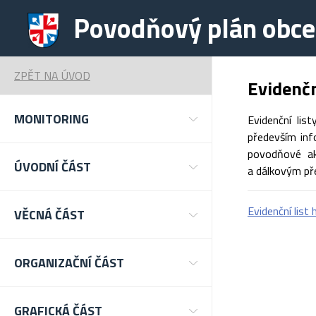
Povodňový plán obce
ZPĚT NA ÚVOD
Evidenčn
MONITORING
Evidenční lis
především inf
povodňové akt
ÚVODNÍ ČÁST
a dálkovým př
Evidenční list
VĚCNÁ ČÁST
ORGANIZAČNÍ ČÁST
GRAFICKÁ ČÁST