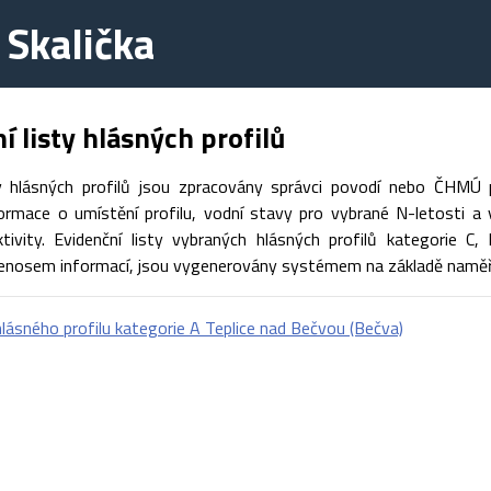
 Skalička
í listy hlásných profilů
ty hlásných profilů jsou zpracovány správci povodí nebo ČHMÚ 
ormace o umístění profilu, vodní stavy pro vybrané N-letosti a v
ivity. Evidenční listy vybraných hlásných profilů kategorie C
enosem informací, jsou vygenerovány systémem na základě naměř
 hlásného profilu kategorie A Teplice nad Bečvou (Bečva)