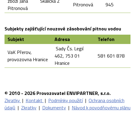
zboží Jana
Skalička 2
Pitronová
945
Pitronová
Subjekty zajišťující nouzové zásobování pitnou vodou
Subjekt
Adresa
Telefon
Sady Čs. Legií
VaK Přerov,
462, 753 01
581 601 878
provozovna Hranice
Hranice
© 2010 - 2026 Provozovatel ENVIPARTNER, s.r.o.
Zkratky
|
Kontakt
|
Podmínky použití
|
Ochrana osobních
údajů
|
Zkratky
|
Dokumenty
|
Návod k povodňovému plánu