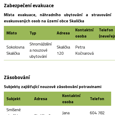
Zabezpečení evakuace
Místa evakuace, náhradního ubytování a stravování
evakuovaných osob na území obce Skalička
Kontaktní
Telefon
Místo
Typ
Adresa
osoba
(neveřej
Shromáždění
Sokolovna
Skalička
Petra
a nouzové
Skalička
120
Kočnarová
ubytování
Zásobování
Subjekty zajišťující nouzové zásobování potravinami
Kontaktní
Subjekt
Adresa
Telefon
osoba
Smíšené
Jana
604 782