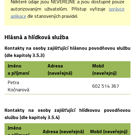
Některé údaje jsou NEVEŘEJNÉ a jsou dostupné pouze
autorizovaným uživatelům. Přístup vyřizuje
správce
aplikace
dle stanovených pravidel.
Hlásná a hlídková služba
Kontakty na osoby zajišťující hlásnou povodňovou službu
(dle kapitoly 3.5.3)
Jméno
Adresa
Mobil
a příjmení
(neveřejná)
(neveřejný)
Petra
602 514 367
Kočnarová
Kontakty na osoby zajišťující hlídkovou povodňovou
službu (dle kapitoly 3.5.4)
Jméno
Adresa (neveřejná)
Mobil (neveřejný)