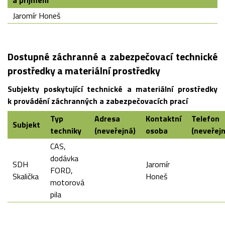
a příjmení
Jaromír Honeš
Dostupné záchranné a zabezpečovací technické
prostředky a materiální prostředky
Subjekty poskytující technické a materiální prostředky
k provádění záchranných a zabezpečovacích prací
Typ
Adresa
Kontaktní
Telefon
Subjekt
techniky
(neveřejná)
osoba
(neveřejn
CAS,
dodávka
SDH
Jaromír
FORD,
Skalička
Honeš
motorová
pila