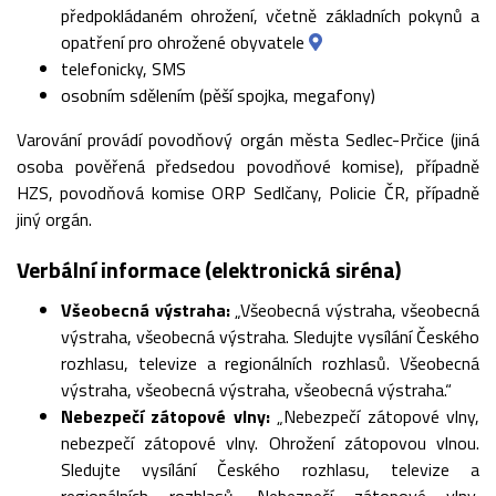
předpokládaném ohrožení, včetně základních pokynů a
opatření pro ohrožené obyvatele
telefonicky, SMS
osobním sdělením (pěší spojka, megafony)
Varování provádí povodňový orgán města Sedlec-Prčice (jiná
osoba pověřená předsedou povodňové komise), případně
HZS, povodňová komise ORP Sedlčany, Policie ČR, případně
jiný orgán.
Verbální informace (elektronická siréna)
Všeobecná výstraha:
„Všeobecná výstraha, všeobecná
výstraha, všeobecná výstraha. Sledujte vysílání Českého
rozhlasu, televize a regionálních rozhlasů. Všeobecná
výstraha, všeobecná výstraha, všeobecná výstraha.“
Nebezpečí zátopové vlny:
„Nebezpečí zátopové vlny,
nebezpečí zátopové vlny. Ohrožení zátopovou vlnou.
Sledujte vysílání Českého rozhlasu, televize a