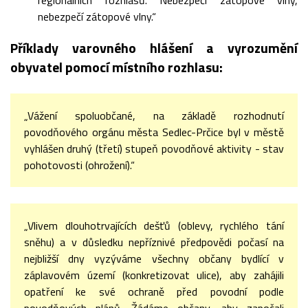
regionálních rozhlasů. Nebezpečí zátopové vlny,
nebezpečí zátopové vlny.“
Příklady varovného hlášení a vyrozumění
obyvatel pomocí místního rozhlasu:
„Vážení spoluobčané, na základě rozhodnutí
povodňového orgánu města Sedlec-Prčice byl v městě
vyhlášen druhý (třetí) stupeň povodňové aktivity - stav
pohotovosti (ohrožení).“
„Vlivem dlouhotrvajících dešťů (oblevy, rychlého tání
sněhu) a v důsledku nepříznivé předpovědi počasí na
nejbližší dny vyzýváme všechny občany bydlící v
záplavovém území (konkretizovat ulice), aby zahájili
opatření ke své ochraně před povodní podle