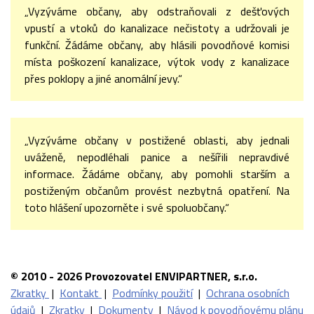
„Vyzýváme občany, aby odstraňovali z dešťových
vpustí a vtoků do kanalizace nečistoty a udržovali je
funkční. Žádáme občany, aby hlásili povodňové komisi
místa poškození kanalizace, výtok vody z kanalizace
přes poklopy a jiné anomální jevy.“
„Vyzýváme občany v postižené oblasti, aby jednali
uváženě, nepodléhali panice a nešířili nepravdivé
informace. Žádáme občany, aby pomohli starším a
postiženým občanům provést nezbytná opatření. Na
toto hlášení upozorněte i své spoluobčany.“
© 2010 - 2026 Provozovatel ENVIPARTNER, s.r.o.
Zkratky
|
Kontakt
|
Podmínky použití
|
Ochrana osobních
údajů
|
Zkratky
|
Dokumenty
|
Návod k povodňovému plánu