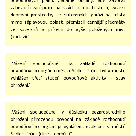
povodňových plánů. Žádáme občany, aby započali
zabezpečovací práce na svých nemovitostech, vyvezli
dopravní prostředky ze suterénních garáží na místa
mimo záplavovou oblast, přemístili cennější předměty
ze suterénů a přízemí do výše položených míst
(podlaží).“
„Vážení spoluobčané, na základě rozhodnutí
povodňového orgánu města Sedlec-Prčice byl v městě
vyhlášen třetí stupeň povodňové aktivity - stav
ohrožení.“
„Vážení spoluobčané, v důsledku bezprostředního
ohrožení přirozenou povodní na základě rozhodnutí
povodňového orgánu je vyhlášena evakuace v městě
Sedlec-Prčice (ulice..., domů...).“