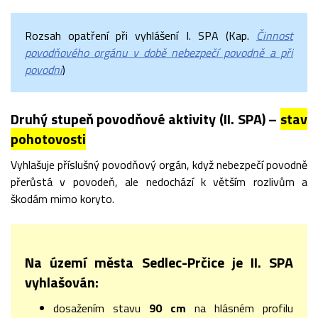
Rozsah opatření při vyhlášení I. SPA (Kap.
Činnost
povodňového orgánu v době nebezpečí povodně a při
povodni
)
Druhý stupeň povodňové aktivity (II. SPA) –
stav
pohotovosti
Vyhlašuje příslušný povodňový orgán, když nebezpečí povodně
přerůstá v povodeň, ale nedochází k větším rozlivům a
škodám mimo koryto.
Na území města Sedlec-Prčice je II. SPA
vyhlašován:
dosažením stavu
90 cm
na hlásném profilu