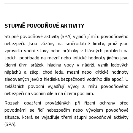
STUPNĚ POVODŇOVÉ AKTIVITY
Stupně povodňové aktivity (SPA) vyjadřují míru povodňového
nebezpečí. Jsou vázány na směrodatné limity, jimiž jsou
zpravidla vodní stavy nebo průtoky v hlásných profilech na
tocích, popřípadě na mezní nebo kritické hodnoty jiného jevu
(denní úhrn srážek, hladina vody v nádrži, vznik ledových
nápěchů a zácp, chod ledu, mezní nebo kritické hodnoty
sledovaných jevů z hlediska bezpečnosti vodního díla apod.). U
zvláštních povodní vyjadřují vývoj a míru povodňového
nebezpečí na vodním díle a na území pod ním.
Rozsah opatření prováděných při řízení ochrany před
povodněmi se řídí nebezpečím nebo vývojem povodňové
situace, která se vyjadřuje třemi stupni povodňové aktivity
(SPA).