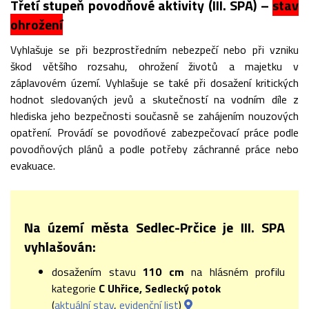
Třetí stupeň povodňové aktivity (III. SPA) –
stav
ohrožení
Vyhlašuje se při bezprostředním nebezpečí nebo při vzniku
škod většího rozsahu, ohrožení životů a majetku v
záplavovém území. Vyhlašuje se také při dosažení kritických
hodnot sledovaných jevů a skutečností na vodním díle z
hlediska jeho bezpečnosti současně se zahájením nouzových
opatření. Provádí se povodňové zabezpečovací práce podle
povodňových plánů a podle potřeby záchranné práce nebo
evakuace.
Na území města Sedlec-Prčice je III. SPA
vyhlašován:
dosažením stavu
110 cm
na hlásném profilu
kategorie
C Uhřice, Sedlecký potok
(
aktuální stav
,
evidenční list
)