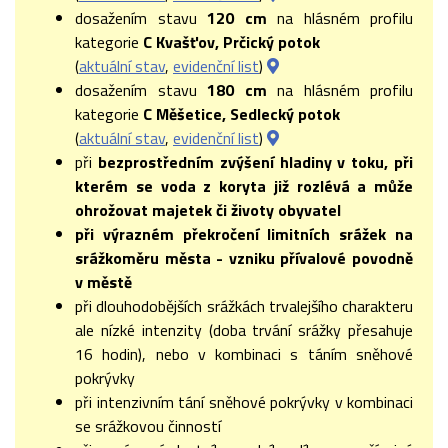
dosažením stavu
120 cm
na hlásném profilu
kategorie
C Kvašťov, Prčický potok
(
aktuální stav
,
evidenční list
)
dosažením stavu
180 cm
na hlásném profilu
kategorie
C Měšetice, Sedlecký potok
(
aktuální stav
,
evidenční list
)
při
bezprostředním zvýšení hladiny v toku, při
kterém se voda z koryta již rozlévá a může
ohrožovat majetek či životy obyvatel
při výrazném překročení limitních srážek na
srážkoměru města - vzniku přívalové povodně
v městě
při dlouhodobějších srážkách trvalejšího charakteru
ale nízké intenzity (doba trvání srážky přesahuje
16 hodin), nebo v kombinaci s táním sněhové
pokrývky
při intenzivním tání sněhové pokrývky v kombinaci
se srážkovou činností