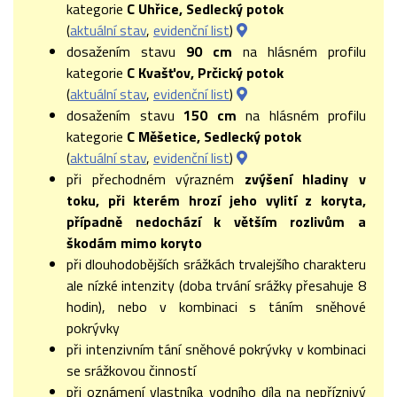
kategorie
C Uhřice, Sedlecký potok
(
aktuální stav
,
evidenční list
)
dosažením stavu
90
cm
na hlásném profilu
kategorie
C Kvašťov, Prčický potok
(
aktuální stav
,
evidenční list
)
dosažením stavu
150 cm
na hlásném profilu
kategorie
C Měšetice, Sedlecký potok
(
aktuální stav
,
evidenční list
)
při přechodném výrazném
zvýšení hladiny v
toku, při kterém hrozí jeho vylití z koryta,
případně nedochází k větším rozlivům a
škodám mimo koryto
při dlouhodobějších srážkách trvalejšího charakteru
ale nízké intenzity (doba trvání srážky přesahuje 8
hodin), nebo v kombinaci s táním sněhové
pokrývky
při intenzivním tání sněhové pokrývky v kombinaci
se srážkovou činností
při oznámení vlastníka vodního díla na nepříznivý