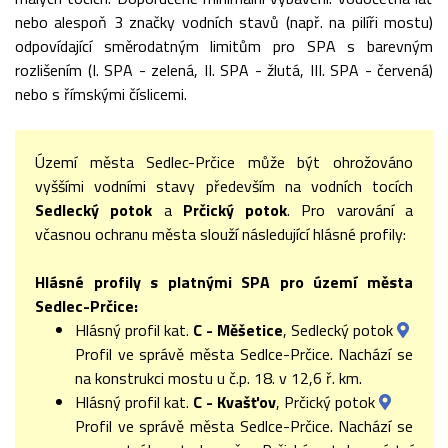
nebo alespoň 3 značky vodních stavů (např. na pilíři mostu)
odpovídající směrodatným limitům pro SPA s barevným
rozlišením (I. SPA - zelená, II. SPA - žlutá, III. SPA - červená)
nebo s římskými číslicemi.
Území města Sedlec-Prčice může být ohrožováno
vyššími vodními stavy především na vodních tocích
Sedlecký potok
a
Prčický potok
. Pro varování a
včasnou ochranu města slouží následující hlásné profily:
Hlásné profily s platnými SPA pro území města
Sedlec-Prčice:
Hlásný profil kat.
C - Měšetice
, Sedlecký potok
Profil ve správě města Sedlce-Prčice. Nachází se
na konstrukci mostu u č.p. 18. v 12,6 ř. km.
Hlásný profil kat.
C - Kvašťov
, Prčický potok
Profil ve správě města Sedlce-Prčice. Nachází se