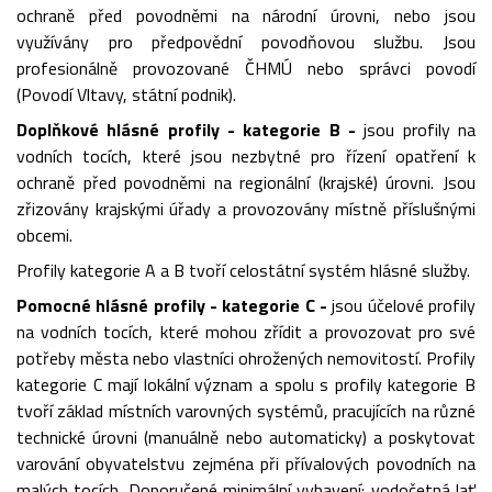
ochraně před povodněmi na národní úrovni, nebo jsou
využívány pro předpovědní povodňovou službu. Jsou
profesionálně provozované ČHMÚ nebo správci povodí
(Povodí Vltavy, státní podnik).
Doplňkové hlásné profily - kategorie B -
jsou profily na
vodních tocích, které jsou nezbytné pro řízení opatření k
ochraně před povodněmi na regionální (krajské) úrovni. Jsou
zřizovány krajskými úřady a provozovány místně příslušnými
obcemi.
Profily kategorie A a B tvoří celostátní systém hlásné služby.
Pomocné hlásné profily - kategorie C -
jsou účelové profily
na vodních tocích, které mohou zřídit a provozovat pro své
potřeby města nebo vlastníci ohrožených nemovitostí. Profily
kategorie C mají lokální význam a spolu s profily kategorie B
tvoří základ místních varovných systémů, pracujících na různé
technické úrovni (manuálně nebo automaticky) a poskytovat
varování obyvatelstvu zejména při přívalových povodních na
malých tocích. Doporučené minimální vybavení: vodočetná lať