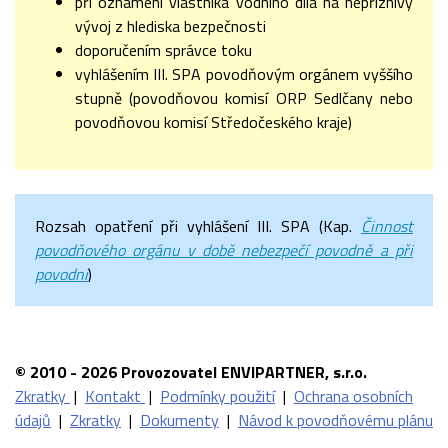
při oznámení vlastníka vodního díla na nepříznivý
vývoj z hlediska bezpečnosti
doporučením správce toku
vyhlášením III. SPA povodňovým orgánem vyššího
stupně (povodňovou komisí ORP Sedlčany nebo
povodňovou komisí Středočeského kraje)
Rozsah opatření při vyhlášení III. SPA (Kap.
Činnost
povodňového orgánu v době nebezpečí povodně a při
povodni
)
© 2010 - 2026 Provozovatel ENVIPARTNER, s.r.o.
Zkratky
|
Kontakt
|
Podmínky použití
|
Ochrana osobních
údajů
|
Zkratky
|
Dokumenty
|
Návod k povodňovému plánu