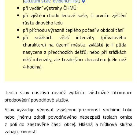
(
aktuální stav
,
evidenční list
)
při vydání výstrahy ČHMÚ
při zjištění chodu ledové kaše, či prvním zjištění
růstu dnového ledu
při příchodu výrazně teplého počasí v období tání
při srážkách větší intenzity (přívalového
charakteru) na území města, zvláště je-li půda
nasycena z předchozích dešťů, nebo při srážkách
nižší intenzity, ale trvalejšího charakteru (déle než
4 hodiny).
Tento stav nastává rovněž vydáním výstražné informace
předpovědní povodňové služby.
Stav vyžaduje věnovat zvýšenou pozornost vodnímu toku
nebo jinému zdroji povodňového nebezpečí (splach ornice
z polí do zastavěné části obce). Hlásná a hlídková služba
zahajují činnost.