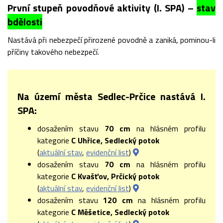
První stupeň povodňové aktivity (I. SPA) –
stav
bdělosti
Nastává při nebezpečí přirozené povodně a zaniká, pominou-li
příčiny takového nebezpečí.
Na území města Sedlec-Prčice nastává I.
SPA:
dosažením stavu
70 cm
na hlásném profilu
kategorie
C Uhřice, Sedlecký potok
(
aktuální stav
,
evidenční list
)
dosažením stavu
70 cm
na hlásném profilu
kategorie
C Kvašťov, Prčický potok
(
aktuální stav
,
evidenční list
)
dosažením stavu
120 cm
na hlásném profilu
kategorie
C Měšetice, Sedlecký potok