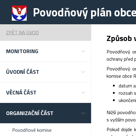
Povodňový plán obc
ZPĚT NA ÚVOD
Způsob 
MONITORING
Povodňový or
ochrany před p
Povodňový or
ÚVODNÍ ČÁST
komise obce R
datum a
VĚCNÁ ČÁST
rozsah 
ukončení
Nižší povodňo
ORGANIZAČNÍ ČÁST
s vyšším povo
Pokud dojde k
Povodňové komise