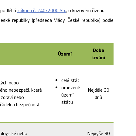
 podléhá
zákonu č. 240/2000 Sb.
, o krizovém řízení.
eské republiky (předseda Vlády České republiky) podle
Doba
Území
trvání
celý stát
ckých nebo
omezené
ného nebezpečí, které
Nejdéle 30
území
 zdraví nebo
dnů
státu
ořádek a bezpečnost
kologické nebo
Nejvýše 30