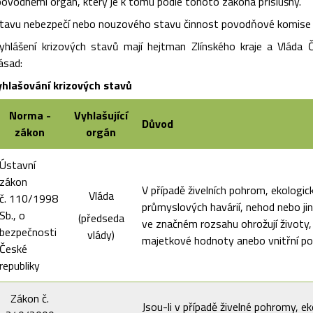
povodněmi orgán, který je k tomu podle tohoto zákona příslušný.
 stavu nebezpečí nebo nouzového stavu činnost povodňové komise
yhlášení krizových stavů mají hejtman Zlínského kraje a Vláda Č
ásad:
yhlašování krizových stavů
Norma -
Vyhlašující
Důvod
zákon
orgán
Ústavní
zákon
V případě živelních pohrom, ekologi
Vláda
č. 110/1998
průmyslových havárií, nehod nebo ji
Sb., o
(předseda
ve značném rozsahu ohrožují životy,
bezpečnosti
vlády)
majetkové hodnoty anebo vnitřní p
České
republiky
Zákon č.
Jsou-li v případě živelné pohromy, e