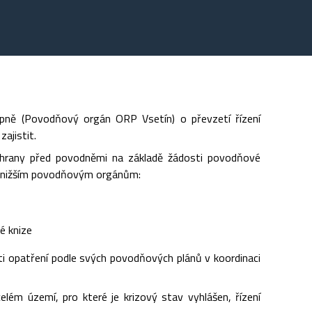
ně (Povodňový orgán ORP Vsetín) o převzetí řízení
ajistit.
hrany před povodněmi na základě žádosti povodňové
ým nižším povodňovým orgánům:
é knize
ti opatření podle svých povodňových plánů v koordinaci
lém území, pro které je krizový stav vyhlášen, řízení