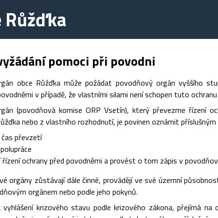
e Růžďka
vyžádání pomoci při povodni
gán obce Růžďka může požádat povodňový orgán vyššího stup
ovodněmi v případě, že vlastními silami není schopen tuto ochranu z
gán (povodňová komise ORP Vsetín), který převezme řízení oc
ůžďka nebo z vlastního rozhodnutí, je povinen oznámit příslušn
 čas převzetí
spolupráce
 řízení ochrany před povodněmi a provést o tom zápis v povodňov
vé orgány zůstávají dále činné, provádějí ve své územní působnos
dňovým orgánem nebo podle jeho pokynů.
 vyhlášení krizového stavu podle krizového zákona, přejímá na ce