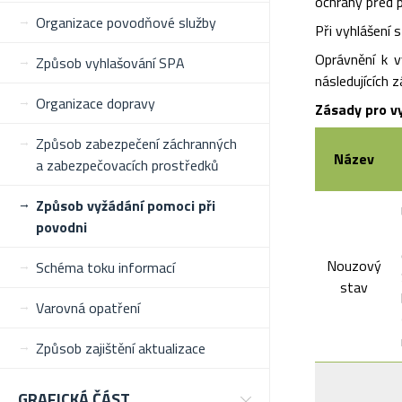
ochrany před 
Organizace povodňové služby
Při vyhlášení
Oprávnění k v
Způsob vyhlašování SPA
následujících z
Organizace dopravy
Zásady pro v
Způsob zabezpečení záchranných
Název
a zabezpečovacích prostředků
Způsob vyžádání pomoci při
povodni
Nouzový
Schéma toku informací
stav
Varovná opatření
Způsob zajištění aktualizace
GRAFICKÁ ČÁST