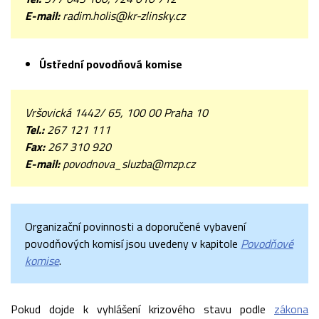
E-mail:
radim.holis@kr-zlinsky.cz
Ústřední povodňová komise
Vršovická 1442/ 65, 100 00 Praha 10
Tel.:
267 121 111
Fax:
267 310 920
E-mail:
povodnova_sluzba@mzp.cz
Organizační povinnosti a doporučené vybavení
povodňových komisí jsou uvedeny v kapitole
Povodňové
komise
.
Pokud dojde k vyhlášení krizového stavu podle
zákona