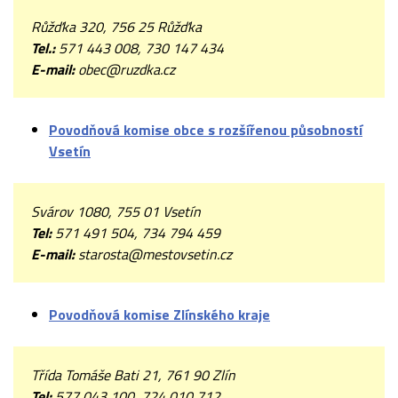
Růžďka 320, 756 25 Růžďka
Tel.:
571 443 008, 730 147 434
E-mail:
obec@ruzdka.cz
Povodňová komise obce s rozšířenou působností
Vsetín
Svárov 1080, 755 01 Vsetín
Tel:
571 491 504, 734 794 459
E-mail:
starosta@mestovsetin.cz
Povodňová komise Zlínského kraje
Třída Tomáše Bati 21, 761 90 Zlín
Tel:
577 043 100, 724 010 712