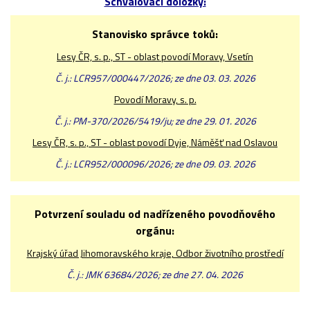
Schvalovací doložky:
Stanovisko správce toků:
Lesy ČR, s. p., ST - oblast povodí Moravy, Vsetín
Č. j.: LCR957/000447/2026; ze dne 03. 03. 2026
Povodí Moravy, s. p.
Č. j.: PM-370/2026/5419/ju; ze dne 29. 01. 2026
Lesy ČR, s. p., ST - oblast povodí Dyje, Náměšť nad Oslavou
Č. j.: LCR952/000096/2026; ze dne 09. 03. 2026
Potvrzení souladu od nadřízeného povodňového
orgánu:
Krajský úřad Jihomoravského kraje, Odbor životního prostředí
Č. j.: JMK 63684/2026; ze dne 27. 04. 2026