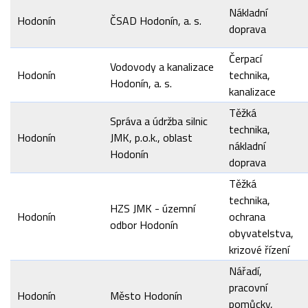
Nákladní
Hodonín
ČSAD Hodonín, a. s.
doprava
Čerpací
Vodovody a kanalizace
Hodonín
technika,
Hodonín, a. s.
kanalizace
Těžká
Správa a údržba silnic
technika,
Hodonín
JMK, p.o.k., oblast
nákladní
Hodonín
doprava
Těžká
technika,
HZS JMK - územní
Hodonín
ochrana
odbor Hodonín
obyvatelstva,
krizové řízení
Nářadí,
pracovní
Hodonín
Město Hodonín
pomůcky,