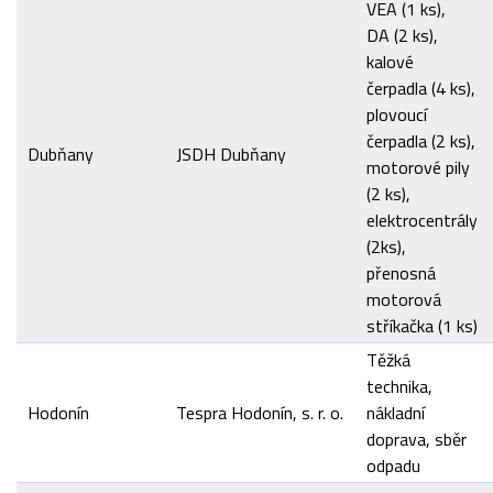
VEA (1 ks),
DA (2 ks),
kalové
čerpadla (4 ks),
plovoucí
čerpadla (2 ks),
Dubňany
JSDH Dubňany
motorové pily
(2 ks),
elektrocentrály
(2ks),
přenosná
motorová
stříkačka (1 ks)
Těžká
technika,
Hodonín
Tespra Hodonín, s. r. o.
nákladní
doprava, sběr
odpadu