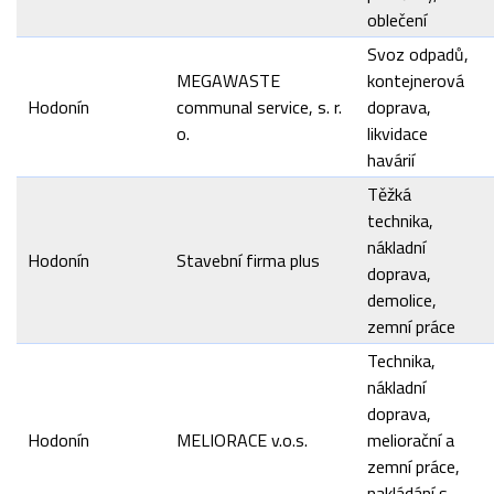
oblečení
Svoz odpadů,
MEGAWASTE
kontejnerová
Hodonín
communal service, s. r.
doprava,
o.
likvidace
havárií
Těžká
technika,
nákladní
Hodonín
Stavební firma plus
doprava,
demolice,
zemní práce
Technika,
nákladní
doprava,
Hodonín
MELIORACE v.o.s.
meliorační a
zemní práce,
nakládání s