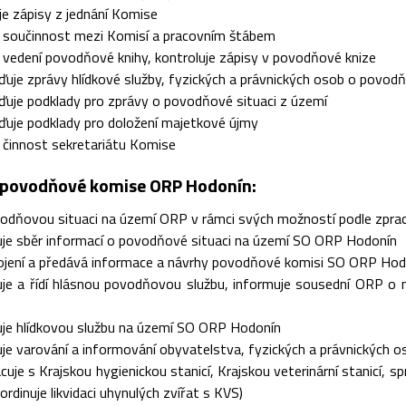
e zápisy z jednání Komise
e součinnost mezi Komisí a pracovním štábem
e vedení povodňové knihy, kontroluje zápisy v povodňové knize
uje zprávy hlídkové služby, fyzických a právnických osob o povodň
uje podklady pro zprávy o povodňové situaci z území
uje podklady pro doložení majetkové újmy
e činnost sekretariátu Komise
 povodňové komise ORP Hodonín:
vodňovou situaci na území ORP v rámci svých možností podle zpr
uje sběr informací o povodňové situaci na území SO ORP Hodonín
pojení a předává informace a návrhy povodňové komisi SO ORP Ho
uje a řídí hlásnou povodňovou službu, informuje sousední ORP o
uje hlídkovou službu na území SO ORP Hodonín
je varování a informování obyvatelstva, fyzických a právnických
cuje s Krajskou hygienickou stanicí, Krajskou veterinární stanicí, spr
oordinuje likvidaci uhynulých zvířat s KVS)