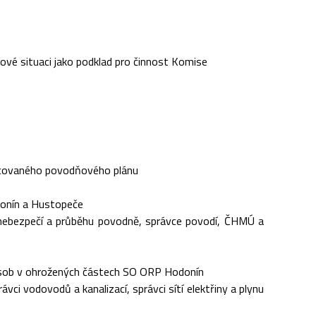
ové situaci jako podklad pro činnost Komise
acovaného povodňového plánu
donín a Hustopeče
 nebezpečí a průběhu povodně, správce povodí, ČHMÚ a
 osob v ohrožených částech SO ORP Hodonín
ávci vodovodů a kanalizací, správci sítí elektřiny a plynu