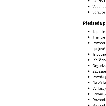
KOPIS H
Vodohosp
Správce 
Předseda p
Je podl
Jmenuje 
Rozhoduj
spojové 
Je povi
Řídí čin
Organizu
Zabezpeč
Rozdělu
Na zákla
Vyhlašuj
Schvaluj
Rozhodu
Rozhodu