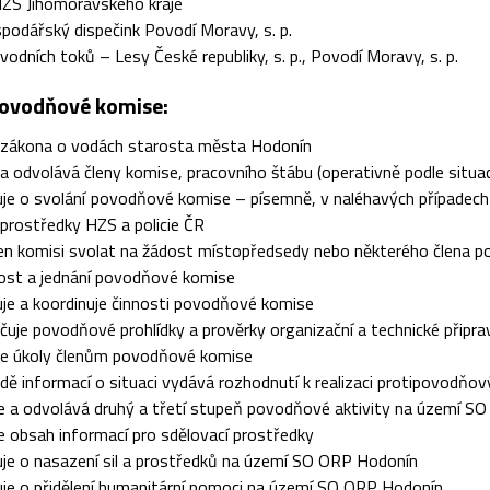
ZS Jihomoravského kraje
odářský dispečink Povodí Moravy, s. p.
vodních toků – Lesy České republiky, s. p., Povodí Moravy, s. p.
ovodňové komise:
e zákona o vodách starosta města Hodonín
a odvolává členy komise, pracovního štábu (operativně podle situa
e o svolání povodňové komise – písemně, v naléhavých případech te
prostředky HZS a policie ČR
nen komisi svolat na žádost místopředsedy nebo některého člena 
nost a jednání povodňové komise
je a koordinuje činnosti povodňové komise
uje povodňové prohlídky a prověrky organizační a technické připrav
je úkoly členům povodňové komise
dě informací o situaci vydává rozhodnutí k realizaci protipovodňov
e a odvolává druhý a třetí stupeň povodňové aktivity na území S
e obsah informací pro sdělovací prostředky
je o nasazení sil a prostředků na území SO ORP Hodonín
je o přidělení humanitární pomoci na území SO ORP Hodonín