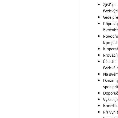
Zjišťuj
fyzickýc
Vede př
Připrav
životní
Povodňo
k projed
K operat
Provádí 
Účastní
fyzické
Na svém
Oznamuj
spolupr
Doporuč
Vyžaduje
Koordin
Při vyh