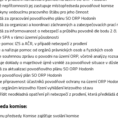
dě nepřítomnosti jej zastupuje místopředseda povodňové komise
kyny vedoucímu pracovního štábu pro jeho činnost
dá za zpracování povodňového plánu SO ORP Hodonín
á za organizaci a koordinaci záchranných a zabezpečovacích prac
á za informovanost o nebezpečí a průběhu povodně dle bodu 2 čl. 
je SPA v rámci územní působnosti
 pomoc IZS a AČR, v případě nebezpečí z prodlení
 a nařizuje pomoc od orgánů právnických osob a fyzických osob
e souhrnnou zprávu o povodni na území ORP, včetně analýzy rozsa
je doklady o majetkové újmě vzniklé za povodňové situace v důsle
á za aktualizaci povodňového plánu SO ORP Hodonín
je povodňový plán SO ORP Hodonín
je připravenost účastníků povodňové ochrany na území ORP Hodo
 orgánům krizového řízení vyhlášení krizového stavu
ídit neodkladná opatření při nebezpečí z prodlení, která předkládá 
eda komise:
nu předsedy Komise zajišťuje svolání komise