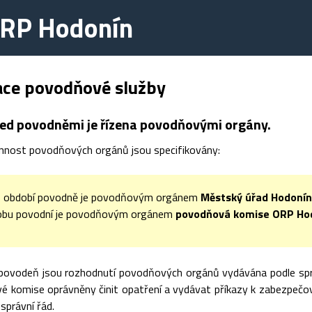
ORP Hodonín
ace povodňové služby
ed povodněmi je řízena povodňovými orgány.
innost povodňových orgánů jsou specifikovány:
 období povodně je povodňovým orgánem
Městský úřad Hodonín,
obu povodní je povodňovým orgánem
povodňová komise ORP Ho
ovodeň jsou rozhodnutí povodňových orgánů vydávána podle správní
é komise oprávněny činit opatření a vydávat příkazy k zabezpečo
správní řád.