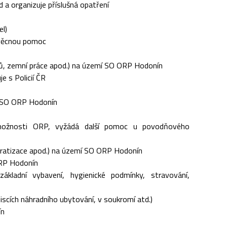
 a organizuje příslušná opatření
l)
 věcnou pomoc
dků, zemní práce apod.) na území SO ORP Hodonín
e s Policií ČR
mí SO ORP Hodonín
í možnosti ORP, vyžádá další pomoc u povodňového
 deratizace apod.) na území SO ORP Hodonín
ORP Hodonín
základní vybavení, hygienické podmínky, stravování,
cích náhradního ubytování, v soukromí atd.)
ín