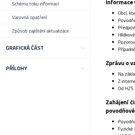
Informace 
Schéma toku informací
Obcí, kt
Varovná opatření
Povodňo
Předpov
Způsob zajištění aktualizace
Hlídkové
Pozorova
GRAFICKÁ ČÁST
Případn
Zprávu o v
PŘÍLOHY
Na zákla
Z intern
Od HZS 
Zahájení č
povodňové 
Povodňo
Fyzické 