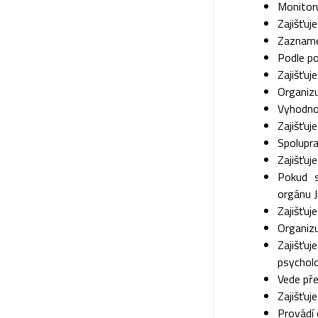
Monitoru
Zajišťu
Zazname
Podle po
Zajišťuj
Organizu
Vyhodnoc
Zajišťuj
Spolupra
Zajišťuj
Pokud s
orgánu 
Zajišťuj
Organiz
Zajišťu
psychol
Vede pře
Zajišťuj
Provádí