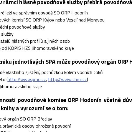
v rámci hlásné povodňové služby přebírá povodňov
eré leží ve správním obvodě SO ORP Hodonín
vých komisí SO ORP Kyjov nebo Veselí nad Moravou
ědní povodňové služby
 služby
telů hlásných profilů a jiných osob
ě od KOPIS HZS Jihomoravského kraje
zniku jednotlivých SPA může povodňový orgán ORP 
dě vlastního zjištění, pochůzkou kolem vodních toků
etu (
http://www.pmo.cz
,
http://www.chmi.cz
)
Jihomoravského kraje
innosti povodňové komise ORP Hodonín včetně dův
knihy a vyrozumí se o tom:
vý orgán SO ORP Břeclav
a právnické osoby ohrožené povodní