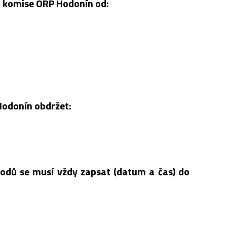
á komise ORP Hodonín od:
Hodonín obdržet:
odů se musí vždy zapsat (datum a čas) do