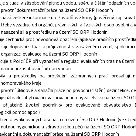
je situaci v zásobování pitnou vodou, sběru a čištění odpadních vod
je prvotní dokumentační práce na území SO ORP Hodonín
nává veškeré informace do Povodňové knihy (pověřený zapisovate
třeby vyžaduje od orgánů, právnických a fyzických osob osobní a
e nasazení sil a prostředků na území SO ORP Hodonín
je technická protipovodňová opatření (aplikace hradících prostře
uje dopravní situaci a průjezdnost v zasaženém území, spolupracuj
e organizaci evakuace na území SO ORP Hodonín
cuje s Policií ČR při vyznačení a regulaci evakuačních tras na úze
e náhradní zásobování pitnou vodou
íly a prostředky na provádění záchranných prací přesahuj
Jihomoravského kraje
e prvotní úklidové a sanační práce po povodni (čištění, dezinfekce,
uje náhradní ubytování evakuovaného obyvatelstva na území SO 
je přijatelné životní podmínky pro evakuované obyvatelstvo (
ogická pomoc apod.)
hled o evakuovaných osobách na území SO ORP Hodonín (ve středis
e nutnou hygienickou a zdravotnickou péči na území SO ORP Hodon
 evidenční a dokumentační práce na území SO ORP Hodonín