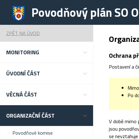
Povodňový plán SO 
ZPĚT NA ÚVOD
Organiz
MONITORING
Ochrana př
Postavení a č
ÚVODNÍ ČÁST
Mimo
VĚCNÁ ČÁST
Po d
ORGANIZAČNÍ ČÁST
V době mimo p
jsou povodňov
Povodňové komise
se nevztahuje 