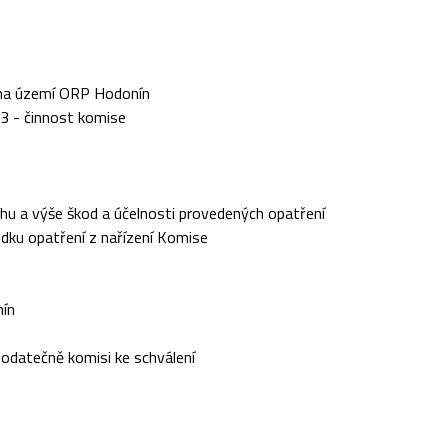
í na území ORP Hodonín
3 - činnost komise
hu a výše škod a účelnosti provedených opatření
dku opatření z nařízení Komise
nín
dodatečně komisi ke schválení