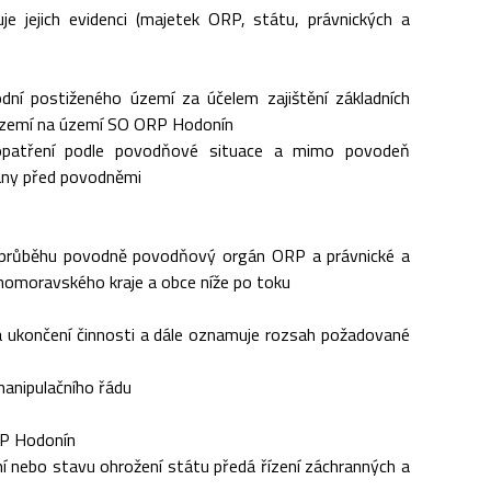
 jejich evidenci (majetek ORP, státu, právnických a
dní postiženého území za účelem zajištění základních
 území na území SO ORP Hodonín
opatření podle povodňové situace a mimo povodeň
rany před povodněmi
 a průběhu povodně povodňový orgán ORP a právnické a
homoravského kraje a obce níže po toku
 ukončení činnosti a dále oznamuje rozsah požadované
anipulačního řádu
RP Hodonín
nebo stavu ohrožení státu předá řízení záchranných a