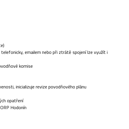
ce)
lefonicky, emailem nebo při ztrátě spojení lze využít i
povodňové komise
enosti, inicializuje revize povodňového plánu
ých opatření
O ORP Hodonín