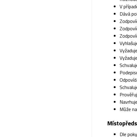
V přípa
Dává po
Zodpoví
Zodpovíd
Zodpovíd
Vyhlašu
Vyžaduje
Vyžaduje
Schvaluj
Podepisu
Odpovíd
Schvalu
Prověřu
Navrhuje
Může nař
Místopředs
Dle poky