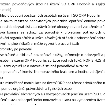
e rozsah povodňových škod na území SO ORP Hodonín a zajišťuje
h osob)
ehled o povodní postižených osobách na území SO ORP Hodonín
uje návrh realizace neodkladných prvotních opatření obnovy povo
ch potřeb obyvatelstva a návrh úplné obnovy povodní zasaženého
vá komise se schází za povodně k projednání potřebných 
návání organizačních a jiných závažných otázek k zabezpečení och
ivnímu plnění úkolů si může vytvořit pracovní štáb
prohlídky po povodní
 se hlásné a hlídkové povodňové služby, informuje o nebezpečí
 osoby na území ORP Hodonín, správce vodních toků, KOPIS HZS Ji
 území vyhlašuje a odvolává stupně povodňové aktivity
e povodňové komisi Jihomoravského kraje den a hodinu zahájení a
áce
uje mimořádné manipulace na území ORP nad rámec schváleného m
 pomoc orgánů, právnických a fyzických osob
uje provádění záchranných a zabezpečovacích prací na území SO O
lášení stavu nebezpečí nebo nouzového stavu na vymezeném území 