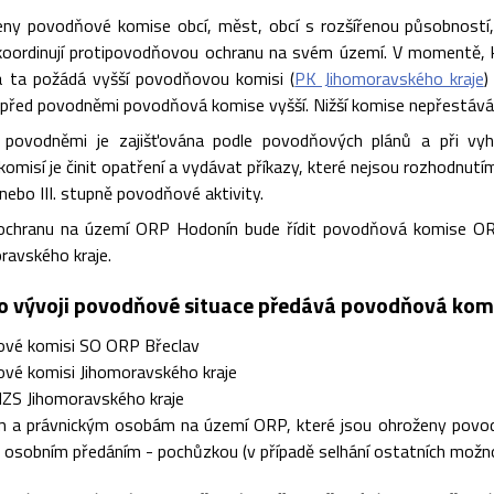
ny povodňové komise obcí, měst, obcí s rozšířenou působností
 koordinují protipovodňovou ochranu na svém území. V momentě
 ta požádá vyšší povodňovou komisi (
PK Jihomoravského kraje
)
y před povodněmi povodňová komise vyšší. Nižší komise nepřestává
 povodněmi je zajišťována podle povodňových plánů a při vyhl
misí je činit opatření a vydávat příkazy, které nejsou rozhodnutím
 nebo III. stupně povodňové aktivity.
chranu na území ORP Hodonín bude řídit povodňová komise ORP
ravského kraje.
o vývoji povodňové situace předává povodňová kom
vé komisi SO ORP Břeclav
vé komisi Jihomoravského kraje
ZS Jihomoravského kraje
m a právnickým osobám na území ORP, které jsou ohroženy povodn
 osobním předáním - pochůzkou (v případě selhání ostatních možno