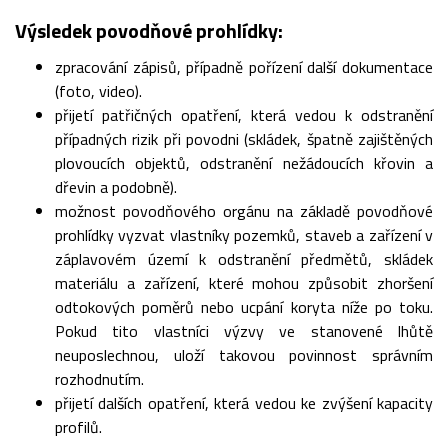
Výsledek povodňové prohlídky:
zpracování zápisů, případně pořízení další dokumentace
(foto, video).
přijetí patřičných opatření, která vedou k odstranění
případných rizik při povodni (skládek, špatně zajištěných
plovoucích objektů, odstranění nežádoucích křovin a
dřevin a podobně).
možnost povodňového orgánu na základě povodňové
prohlídky vyzvat vlastníky pozemků, staveb a zařízení v
záplavovém území k odstranění předmětů, skládek
materiálu a zařízení, které mohou způsobit zhoršení
odtokových poměrů nebo ucpání koryta níže po toku.
Pokud tito vlastníci výzvy ve stanovené lhůtě
neuposlechnou, uloží takovou povinnost správním
rozhodnutím.
přijetí dalších opatření, která vedou ke zvýšení kapacity
profilů.