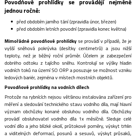
Povodňové prohlídky se provádějí nejméně
jednou ročně:
před obdobím jarního tání (zpravidla únor, březen)
před obdobím letních povodní (zpravidla konec května)
Mimořádné povodňové prohlídky
se provádí v případě, že je
vyšší sněhová pokrývka (desítky centimetrů) a jsou nižší
teploty, než je běžný roční průměr. Účelem je zabezpečení
dobrého odtoku z tajícího sněhu. Kontrolují se výšky hladin
vodních toků na území SO ORP a posuzuje se možnost vzniku
ledových bariér, zejména v místech mostních objektů.
Povodňové prohlídky na vodních dílech
Protože na rybnících nejsou většinou instalována zařízení pro
měření a sledování technického stavu vodního díla, mají hlavní
význam obchůzky konané obsluhou vodního díla. Obchůzky
provádí obsluhovatel vodního díla 1x měsíčně. Sleduje celé
vodní dílo a jeho blízké okolí, průtokové poměry, výskyt trhlin
a viditelných deformací, posunů a sesuvů, výskyt průsaků,