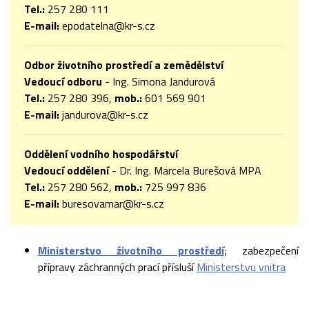
Tel.:
257 280 111
E-mail:
epodatelna@kr-s.cz
Odbor životního prostředí a zemědělství
Vedoucí odboru
- Ing. Simona Jandurová
Tel.:
257 280 396,
mob.:
601 569 901
E-mail:
jandurova@kr-s.cz
Oddělení vodního hospodářství
Vedoucí oddělení
- Dr. Ing. Marcela Burešová MPA
Tel.:
257 280 562,
mob.:
725 997 836
E-mail:
buresovamar@kr-s.cz
Ministerstvo životního prostředí
; zabezpečení
přípravy záchranných prací přísluší
Ministerstvu vnitra