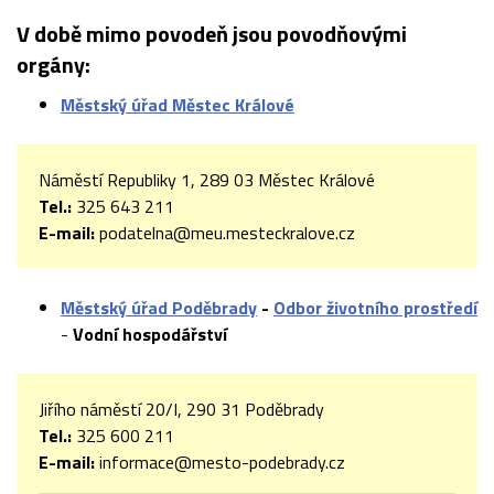
V době mimo povodeň jsou povodňovými
orgány:
Městský úřad Městec Králové
Náměstí Republiky 1, 289 03 Městec Králové
Tel.:
325 643 211
E-mail:
podatelna@meu.mesteckralove.cz
Městský úřad Poděbrady
-
Odbor životního prostředí
-
Vodní hospodářství
Jiřího náměstí 20/I, 290 31 Poděbrady
Tel.:
325 600 211
E-mail:
informace@mesto-podebrady.cz