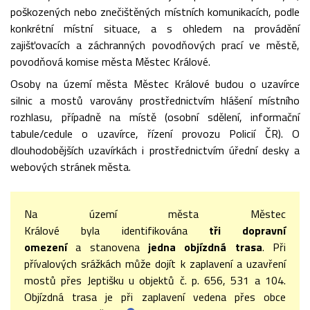
poškozených nebo znečištěných místních komunikacích, podle
konkrétní místní situace, a s ohledem na provádění
zajišťovacích a záchranných povodňových prací ve městě,
povodňová komise města Městec Králové.
Osoby na území města Městec Králové budou o uzavírce
silnic a mostů varovány prostřednictvím hlášení místního
rozhlasu, případně na místě (osobní sdělení, informační
tabule/cedule o uzavírce, řízení provozu Policií ČR). O
dlouhodobějších uzavírkách i prostřednictvím úřední desky a
webových stránek města.
Na území města Městec
Králové byla identifikována
tři dopravní
omezení
a stanovena
jedna objízdná trasa
. Při
přívalových srážkách může dojít k zaplavení a uzavření
mostů přes Jeptišku u objektů č. p. 656, 531 a 104.
Objízdná trasa je při zaplavení vedena přes obce