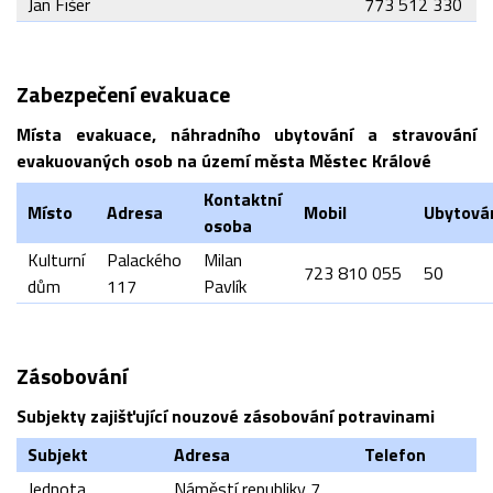
Jan Fišer
773 512 330
Zabezpečení evakuace
Místa evakuace, náhradního ubytování a stravování
evakuovaných osob na území města Městec Králové
Kontaktní
Místo
Adresa
Mobil
Ubytová
osoba
Kulturní
Palackého
Milan
723 810 055
50
dům
117
Pavlík
Zásobování
Subjekty zajišťující nouzové zásobování potravinami
Subjekt
Adresa
Telefon
Jednota
Náměstí republiky 7,