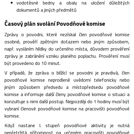
vodotěsné bedny a obaly na uložení důležitých
dokumentů a jiných předmětů
Časový plán svolání Povodňové komise
Zprávy o povodni, které nezískal člen povodňové komise
osobně, prověří zpětným dotazem nebo jiným způsobem,
např. vysláním hlídky do určeného místa, důvodem prověření
zprávy je zabránění vzniku planého poplachu. Prověření musí
být provedeno do 10 minut.
V případě, že zpráva o blížící se povodni je pravdivá, člen
povodňové komise neprodleně uvědomí telefonicky nebo
jiným způsobem předsedu a místopředsedu povodňové
komise a informuje další členy povodňové komise o situaci a
konzultuje s nimi další postup. Nejpozději do 1 hodiny musí být
vybraní členové povodňové komise na pracovišti povodňové
komise.
Když nastane I. stupeň povodňové aktivity je nutná
nepřetržitá přítomnost na určeném pracovišti povodňové