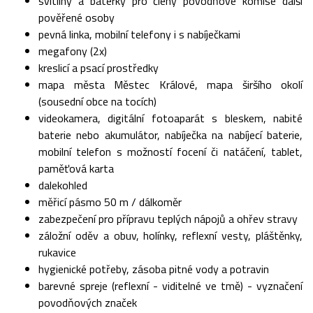
svítilny a baterky pro členy povodňové komise další
pověřené osoby
pevná linka, mobilní telefony i s nabíječkami
megafony (2x)
kreslicí a psací prostředky
mapa města Městec Králové, mapa širšího okolí
(sousední obce na tocích)
videokamera, digitální fotoaparát s bleskem, nabité
baterie nebo akumulátor, nabíječka na nabíjecí baterie,
mobilní telefon s možností focení či natáčení, tablet,
paměťová karta
dalekohled
měřicí pásmo 50 m / dálkoměr
zabezpečení pro přípravu teplých nápojů a ohřev stravy
záložní oděv a obuv, holínky, reflexní vesty, pláštěnky,
rukavice
hygienické potřeby, zásoba pitné vody a potravin
barevné spreje (reflexní - viditelné ve tmě) - vyznačení
povodňových značek