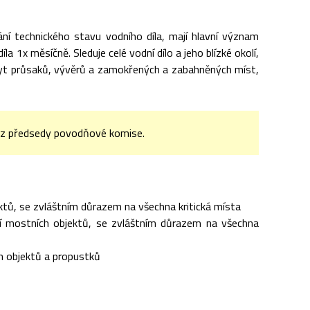
ání technického stavu vodního díla, mají hlavní význam
 1x měsíčně. Sleduje celé vodní dílo a jeho blízké okolí,
kyt průsaků, vývěrů a zamokřených a zabahněných míst,
kaz předsedy povodňové komise.
ektů, se zvláštním důrazem na všechna kritická místa
lí mostních objektů, se zvláštním důrazem na všechna
h objektů a propustků