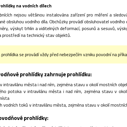
ohlídky na vodních dílech
bnících nejsou většinou instalována zařízení pro měření a sledov
é obsluhou vodního díla. Obchůzky provádí obsluhovatel vodního díla
ěry, výskyt trhlin a viditelných deformací, posunů a sesuvů, výs
a prostředí na technický stav objektů.
prohlídka se provádí vždy před nebezpečím vzniku povodní na pří
odňové prohlídky zahrnuje prohlídku:
 v intravilánu města i nad ním, zejména stavu v okolí mostních obj
kého potoka v intravilánu města i nad ním, zejména stavu v oko
 místa
h vodních toků v intravilánu města, zejména stavu v okolí mostníc
ovodňové prohlídky: