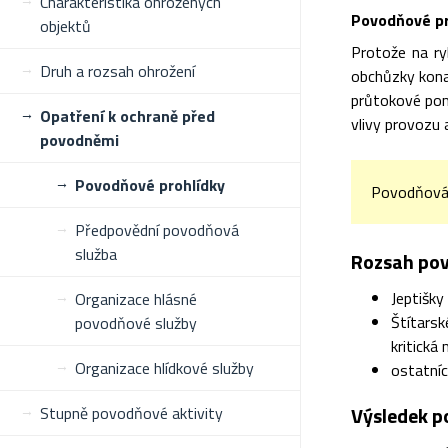
Charakteristika ohrožených
Povodňové pr
objektů
Protože na ry
Druh a rozsah ohrožení
obchůzky konan
průtokové pom
Opatření k ochraně před
vlivy provozu 
povodněmi
Povodňové prohlídky
Povodňová 
Předpovědní povodňová
služba
Rozsah pov
Jeptišky
Organizace hlásné
Štítars
povodňové služby
kritická
Organizace hlídkové služby
ostatníc
Výsledek p
Stupně povodňové aktivity