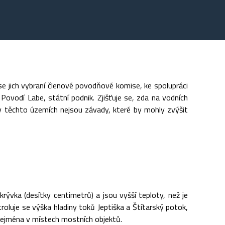
 jich vybraní členové povodňové komise, ke spolupráci
Povodí Labe, státní podnik. Zjišťuje se, zda na vodních
 v těchto územích nejsou závady, které by mohly zvýšit
rývka (desítky centimetrů) a jsou vyšší teploty, než je
oluje se výška hladiny toků Jeptiška a Štítarský potok,
 zejména v místech mostních objektů.