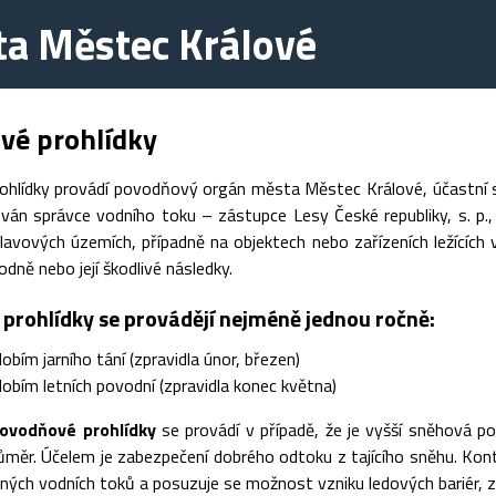
a Městec Králové
vé prohlídky
hlídky provádí povodňový orgán města Městec Králové, účastní se
ván správce vodního toku – zástupce Lesy České republiky, s. p., 
plavových územích, případně na objektech nebo zařízeních ležících
dně nebo její škodlivé následky.
prohlídky se provádějí nejméně jednou ročně:
obím jarního tání (zpravidla únor, březen)
obím letních povodní (zpravidla konec května)
ovodňové prohlídky
se provádí v případě, že je vyšší sněhová pok
ůměr. Účelem je zabezpečení dobrého odtoku z tajícího sněhu. Kontr
aných vodních toků a posuzuje se možnost vzniku ledových bariér,