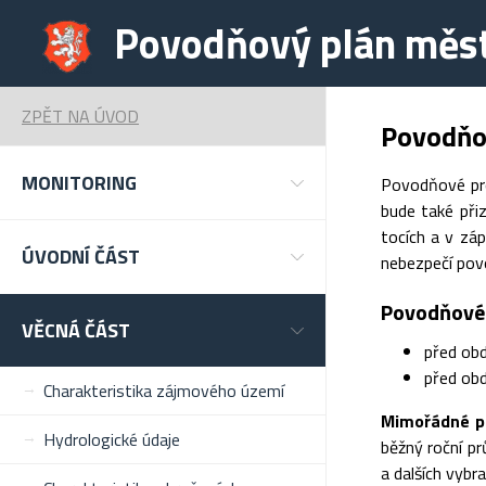
Povodňový plán měst
ZPĚT NA ÚVOD
Povodňo
MONITORING
Povodňové pro
bude také přiz
tocích a v zá
ÚVODNÍ ČÁST
nebezpečí povo
Povodňové 
VĚCNÁ ČÁST
před obd
před obd
Charakteristika zájmového území
Mimořádné p
Hydrologické údaje
běžný roční pr
a dalších vybr