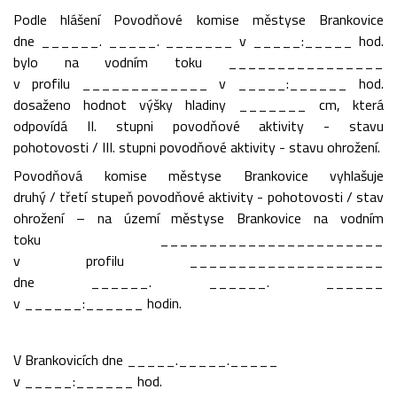
Podle hlášení Povodňové komise městyse Brankovice
dne ______. _____. _______ v _____:_____ hod.
bylo na vodním toku ________________
v profilu _____________ v _____:______ hod.
dosaženo hodnot výšky hladiny _______ cm, která
odpovídá II. stupni povodňové aktivity - stavu
pohotovosti / III. stupni povodňové aktivity - stavu ohrožení.
Povodňová komise městyse Brankovice vyhlašuje
druhý / třetí stupeň povodňové aktivity - pohotovosti / stav
ohrožení – na území městyse Brankovice na vodním
toku _______________________
v profilu ____________________
dne ______. ______. ______
v ______:______ hodin.
V Brankovicích dne _____._____._____
v _____:______ hod.