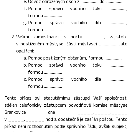
Odvoz ohrožených osob z .................... do ....................
Pomoc správci vodního toku ....................,
formou ....................
Pomoc správci vodního díla ....................,
formou ....................
Vašimi zaměstnanci, v počtu ...................., zajistěte
v postiženém městyse (části městyse) .................... tato
opatření:
Pomoc postiženým občanům, formou ....................
Pomoc správci vodního toku ....................,
formou ....................
Pomoc správci vodního díla ....................,
formou ....................
Tento příkaz byl statutárnímu zástupci Vaší společnosti
sdělen telefonicky zástupcem povodňové komise městyse
Brankovice dne _____._____._____
v _____:______ hod a dodatečně je zasílán poštou. Tento
příkaz není rozhodnutím podle správního řádu, avšak subjekt,