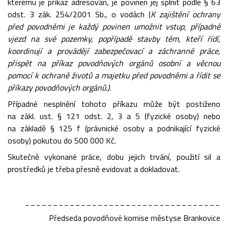
kterému je příkaz adresován, je povinen jej splnit podle § 63
odst. 3 zák. 254/2001 Sb., o vodách (
K zajištění ochrany
před povodněmi je každý povinen umožnit vstup, případně
vjezd na své pozemky, popřípadě stavby těm, kteří řídí,
koordinují a provádějí zabezpečovací a záchranné práce,
přispět na příkaz povodňových orgánů osobní a věcnou
pomocí k ochraně životů a majetku před povodněmi a řídit se
příkazy povodňových orgánů.).
Případné nesplnění tohoto příkazu může být postiženo
na zákl. ust. § 121 odst. 2, 3 a 5 (fyzické osoby) nebo
na základě § 125 f (právnické osoby a podnikající fyzické
osoby) pokutou do 500 000 Kč.
Skutečně vykonané práce, dobu jejich trvání, použití sil a
prostředků je třeba přesně evidovat a dokladovat.
___________________________________
Předseda povodňové komise městyse Brankovice