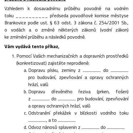
Vzhledem k dosavadnímu průběhu povodně na vodním
toku __________ předseda povodňové komise městyse
Brankovice podle ust. § 63 odst. 3 zákona č. 254/2001 Sb.,
o vodách a o změně některých zákonů (vodní zákon)
ke zmírnění průběhu a následků povodně.
Vám vydává tento příkaz,
Pomocí Vašich mechanizačních a dopravních prostředků
(konkretizovat) zajistěte neprodleně:
Dopravu písku, zeminy z .................... do ....................
pro budování, zpevňování a opravy ochranných
hrází, valů
Dopravu dřevěného řeziva (prken, fošen)
z .................... do .................... pro budování, zpevňování
a opravy ochranných hrází, valů
Odstranění překážek v blízkosti vodního toku
...................., a to ....................
Odvoz nánosů splavenin z .................... do ....................